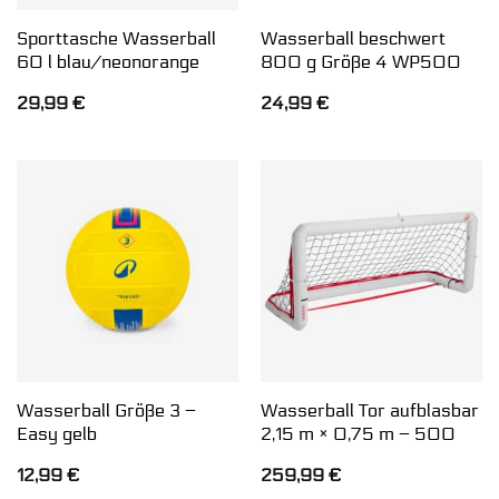
Sporttasche Wasserball
Wasserball beschwert
60 l blau/neonorange
800 g Größe 4 WP500
29,99
€
24,99
€
Wasserball Größe 3 –
Wasserball Tor aufblasbar
Easy gelb
2,15 m × 0,75 m – 500
12,99
€
259,99
€