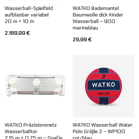
Wasserball-Spielfeld
WATKO Bademantel
aufblasbar variabel
Baumwolle dick Kinder
20 m × 10 m
Wasserball ‒ 900
marineblau
2.189,99
€
29,99
€
WATKO Präzisionsnetz
WATKO Wasserball Water
Wasserballtor
Polo Größe 2 – WP100
2,15 m × 0,75 m – Goal’in
rot/blau