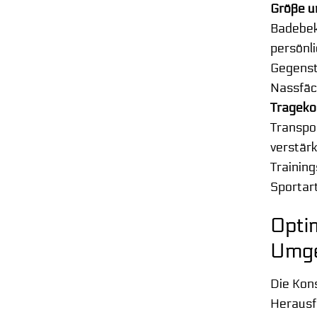
Größe u
Badebek
persönl
Gegenst
Nassfäc
Trageko
Transpor
verstärk
Trainin
Sportart
Opti
Umg
Die Kons
Herausf