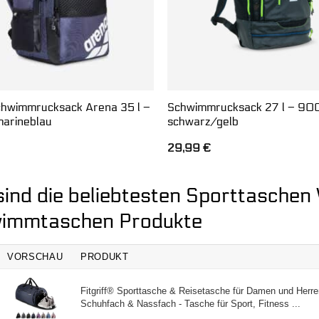
hwimmrucksack Arena 35 l –
Schwimmrucksack 27 l – 90
arineblau
schwarz/gelb
29,99
€
sind die beliebtesten Sporttaschen
immtaschen Produkte
VORSCHAU
PRODUKT
Fitgriff® Sporttasche & Reisetasche für Damen und Herre
Schuhfach & Nassfach - Tasche für Sport, Fitness ...