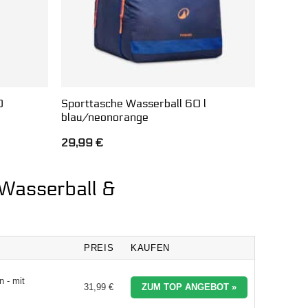
0
Sporttasche Wasserball 60 l
blau/neonorange
29,99
€
 Wasserball &
PREIS
KAUFEN
n - mit
31,99 €
ZUM TOP ANGEBOT »