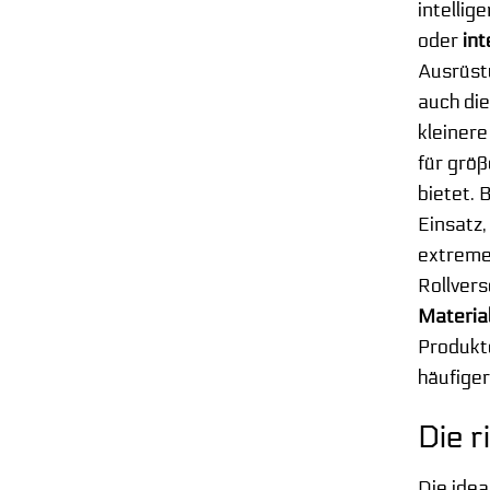
intellig
oder
int
Ausrüstu
auch die
kleiner
für grö
bietet.
Einsatz,
extreme
Rollvers
Materia
Produkte
häufiger
Die r
Die ide