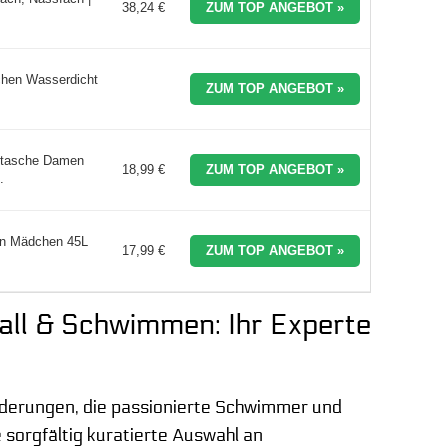
38,24 €
ZUM TOP ANGEBOT »
hen Wasserdicht
ZUM TOP ANGEBOT »
setasche Damen
18,99 €
ZUM TOP ANGEBOT »
.
en Mädchen 45L
17,99 €
ZUM TOP ANGEBOT »
ll & Schwimmen: Ihr Experte
rderungen, die passionierte Schwimmer und
 sorgfältig kuratierte Auswahl an