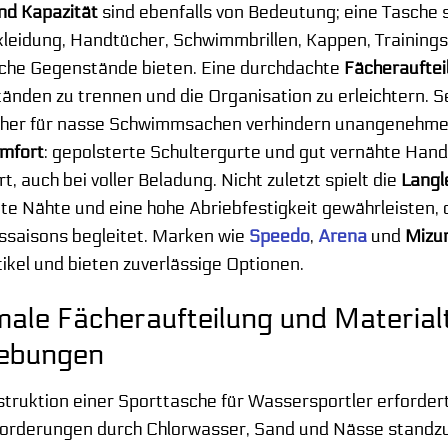
nd Kapazität
sind ebenfalls von Bedeutung; eine Tasche s
leidung, Handtücher, Schwimmbrillen, Kappen, Trainings
iche Gegenstände bieten. Eine durchdachte
Fächerauftei
änden zu trennen und die Organisation zu erleichtern. S
her für nasse Schwimmsachen verhindern unangenehme 
mfort
: gepolsterte Schultergurte und gut vernähte Han
t, auch bei voller Beladung. Nicht zuletzt spielt die
Langl
te Nähte und eine hohe Abriebfestigkeit gewährleisten, d
gssaisons begleitet. Marken wie
Speedo
,
Arena
und
Mizu
ikel und bieten zuverlässige Optionen.
male Fächeraufteilung und Material
ebungen
truktion einer Sporttasche für Wassersportler erforder
orderungen durch Chlorwasser, Sand und Nässe standzuh