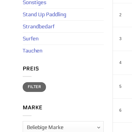
Sonstiges
Stand Up Paddling
2
Strandbedarf
Surfen
3
Tauchen
4
PREIS
Min.
Max.
FILTER
5
Preis
Preis
MARKE
6