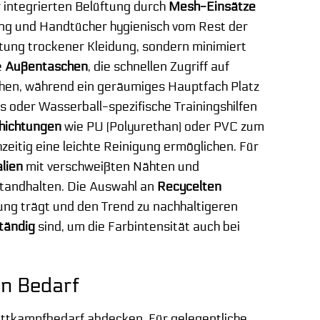
er integrierten Belüftung durch
Mesh-Einsätze
ung und Handtücher hygienisch vom Rest der
htung trockener Kleidung, sondern minimiert
e
Außentaschen
, die schnellen Zugriff auf
hen, während ein geräumiges Hauptfach Platz
 oder Wasserball-spezifische Trainingshilfen
hichtungen
wie PU (Polyurethan) oder PVC zum
hzeitig eine leichte Reinigung ermöglichen. Für
lien
mit verschweißten Nähten und
standhalten. Die Auswahl an
Recycelten
g trägt und den Trend zu nachhaltigeren
tändig
sind, um die Farbintensität auch bei
en Bedarf
ettkampfbedarf abdecken. Für gelegentliche