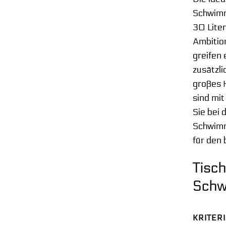
Schwimm
30 Liter
Ambition
greifen
zusätzli
großes 
sind mi
Sie bei
Schwimmb
für den
Tisch
Schw
KRITER