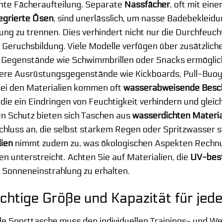
ente Fächeraufteilung. Separate
Nassfächer
, oft mit ein
egrierte Ösen
, sind unerlässlich, um nasse Badebekleid
ng zu trennen. Dies verhindert nicht nur die Durchfeuc
 Geruchsbildung. Viele Modelle verfügen über zusätzlich
e Gegenstände wie Schwimmbrillen oder Snacks ermöglic
ßere Ausrüstungsgegenstände wie Kickboards, Pull-Buoys
 Bei den Materialien kommen oft
wasserabweisende Besc
 die ein Eindringen von Feuchtigkeit verhindern und gleic
n Schutz bieten sich Taschen aus
wasserdichten Materia
chluss an, die selbst starkem Regen oder Spritzwasser 
lien
nimmt zudem zu, was ökologischen Aspekten Rechnun
n unterstreicht. Achten Sie auf Materialien, die
UV-bes
 Sonneneinstrahlung zu erhalten.
ichtige Größe und Kapazität für jed
ale Sporttasche muss den individuellen Trainings- und W