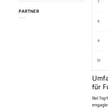
7
PARTNER
8
9
10
Umfa
für F
Bei Top
engagier