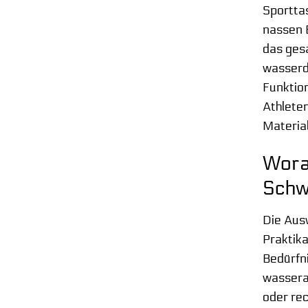
Sportta
nassen 
das ges
wasserdi
Funktion
Athleten
Materia
Wora
Schw
Die Aus
Praktika
Bedürfni
wassera
oder rec