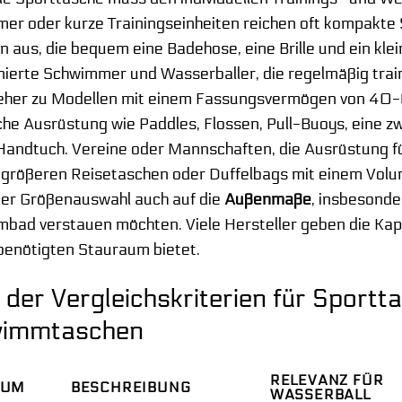
er oder kurze Trainingseinheiten reichen oft kompakt
n aus, die bequem eine Badehose, eine Brille und ein k
ierte Schwimmer und Wasserballer, die regelmäßig train
 eher zu Modellen mit einem Fassungsvermögen von 40-60
che Ausrüstung wie Paddles, Flossen, Pull-Buoys, eine 
Handtuch. Vereine oder Mannschaften, die Ausrüstung f
t größeren Reisetaschen oder Duffelbags mit einem Volu
 der Größenauswahl auch auf die
Außenmaße
, insbesonde
ad verstauen möchten. Viele Hersteller geben die Kapaz
 benötigten Stauraum bietet.
 der Vergleichskriterien für Sport
immtaschen
RELEVANZ FÜR
IUM
BESCHREIBUNG
WASSERBALL