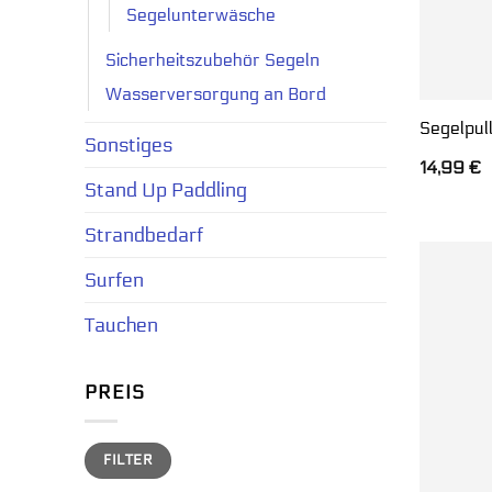
Segelunterwäsche
Sicherheitszubehör Segeln
Wasserversorgung an Bord
Segelpul
Sonstiges
14,99
€
Stand Up Paddling
Strandbedarf
Surfen
Tauchen
PREIS
Min.
Max.
FILTER
Preis
Preis