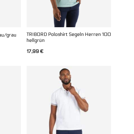
TRIBORD Poloshirt Segeln Herren 100
lau/grau
hellgrün
17,99
€