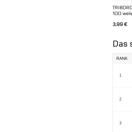
TRIBORD
100 weis
3,99
€
Das s
RANK
1
2
3