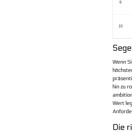
9
10
Segel
Wenn Sie
höchsten
präsenti
hin zu r
ambition
Wert leg
Anforde
Die r