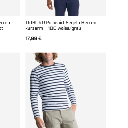
erren
TRIBORD Poloshirt Segeln Herren
ot
kurzarm – 100 weiss/grau
17,99
€