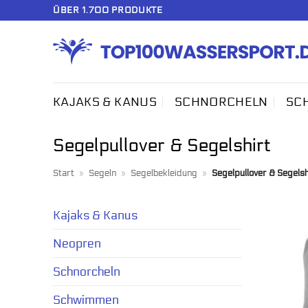
Zum
ÜBER 1.700 PRODUKTE
Inhalt
springen
KAJAKS & KANUS
SCHNORCHELN
SC
Segelpullover & Segelshirt
Start
»
Segeln
»
Segelbekleidung
»
Segelpullover & Segelsh
Kajaks & Kanus
Neopren
Schnorcheln
Schwimmen