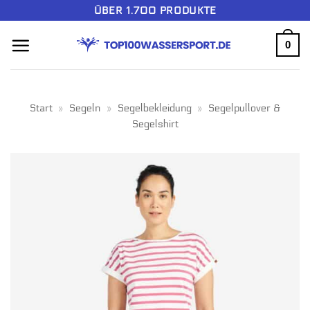
Zum
ÜBER 1.700 PRODUKTE
Inhalt
0
springen
Start
»
Segeln
»
Segelbekleidung
»
Segelpullover &
Segelshirt