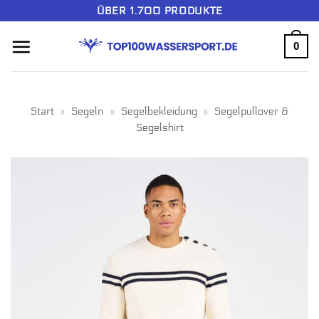
Zum
ÜBER 1.700 PRODUKTE
Inhalt
0
springen
Start
»
Segeln
»
Segelbekleidung
»
Segelpullover &
Segelshirt