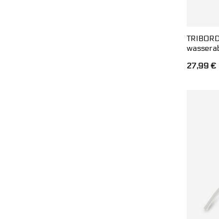
TRIBORD
wassera
27,99
€