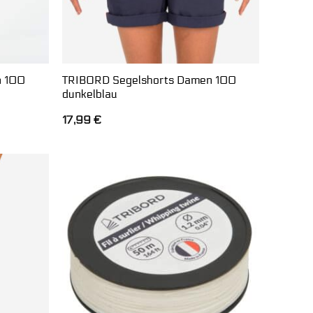
n 100
TRIBORD Segelshorts Damen 100
dunkelblau
17,99
€