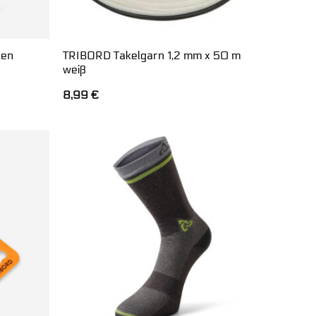
ren
TRIBORD Takelgarn 1,2 mm x 50 m
weiß
8,99
€