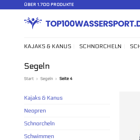
Zum
ÜBER 1.700 PRODUKTE
Inhalt
springen
KAJAKS & KANUS
SCHNORCHELN
SC
Segeln
Start
»
Segeln
»
Seite 4
Kajaks & Kanus
Neopren
Schnorcheln
Schwimmen