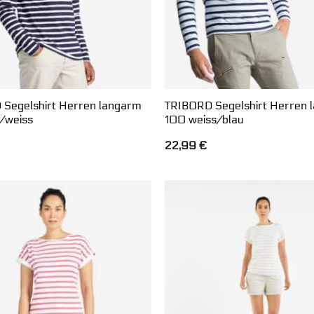
Segelshirt Herren langarm
TRIBORD Segelshirt Herren 
/weiss
100 weiss/blau
22,99
€