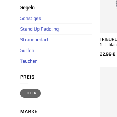
Segeln
Sonstiges
Stand Up Paddling
Strandbedarf
TRIBORD 
100 blau
Surfen
22,99
€
Tauchen
PREIS
Min.
Max.
FILTER
Preis
Preis
MARKE