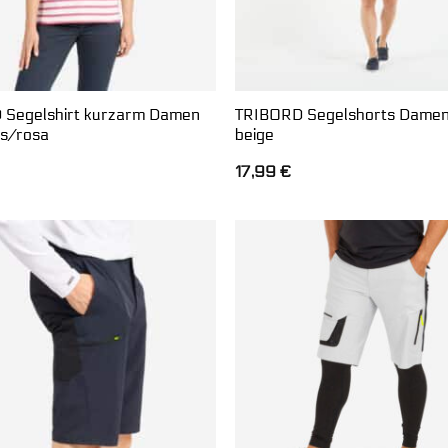
 Segelshirt kurzarm Damen
TRIBORD Segelshorts Dame
s/rosa
beige
17,99
€