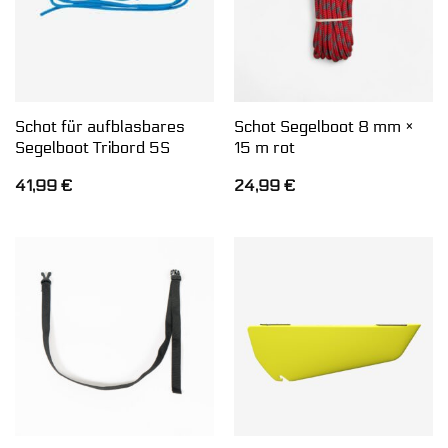
Schot für aufblasbares
Schot Segelboot 8 mm ×
Segelboot Tribord 5S
15 m rot
41,99
€
24,99
€