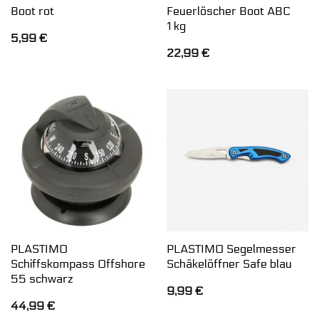
Boot rot
Feuerlöscher Boot ABC
1 kg
5,99
€
22,99
€
PLASTIMO
PLASTIMO Segelmesser
Schiffskompass Offshore
Schäkelöffner Safe blau
55 schwarz
9,99
€
44,99
€