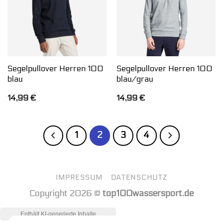
Segelpullover Herren 100
Segelpullover Herren 100
blau
blau/grau
14,99
€
14,99
€
1
2
3
4
IMPRESSUM
DATENSCHUTZ
Copyright 2026 ©
top100wassersport.de