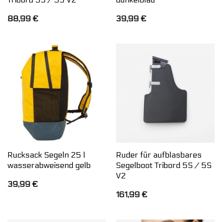
88,99
€
39,99
€
Rucksack Segeln 25 l
Ruder für aufblasbares
wasserabweisend gelb
Segelboot Tribord 5S / 5S
V2
39,99
€
161,99
€