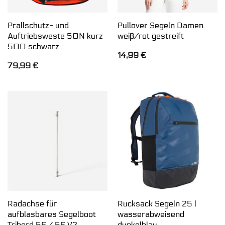
Prallschutz- und
Pullover Segeln Damen
Auftriebsweste 50N kurz
weiß/rot gestreift
500 schwarz
14,99
€
79,99
€
Radachse für
Rucksack Segeln 25 l
aufblasbares Segelboot
wasserabweisend
Tribord 5S / 5S V2
dunkelblau