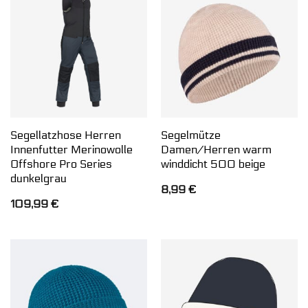
Segellatzhose Herren
Segelmütze
Innenfutter Merinowolle
Damen/Herren warm
Offshore Pro Series
winddicht 500 beige
dunkelgrau
8,99
€
109,99
€