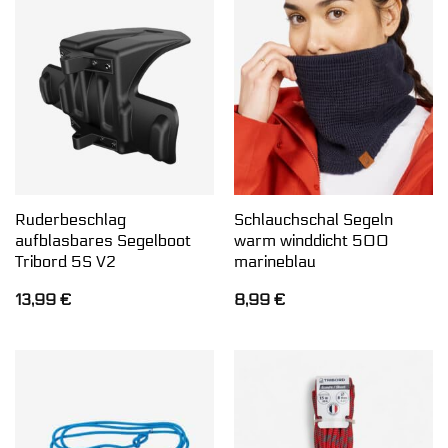
Ruderbeschlag
Schlauchschal Segeln
aufblasbares Segelboot
warm winddicht 500
Tribord 5S V2
marineblau
13,99
€
8,99
€