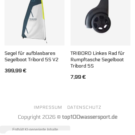
Segel für aufblasbares
TRIBORD Linkes Rad für
Segelboot Tribord 5S V2
Rumpftasche Segelboot
Tribord 5S
399,99
€
7,99
€
IMPRESSUM
DATENSCHUTZ
Copyright 2026 ©
top100wassersport.de