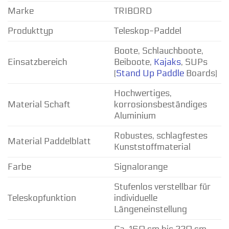
Marke
TRIBORD
Produkttyp
Teleskop-Paddel
Boote, Schlauchboote,
Einsatzbereich
Beiboote,
Kajaks
, SUPs
(
Stand Up Paddle
Boards)
Hochwertiges,
Material Schaft
korrosionsbeständiges
Aluminium
Robustes, schlagfestes
Material Paddelblatt
Kunststoffmaterial
Farbe
Signalorange
Stufenlos verstellbar für
Teleskopfunktion
individuelle
Längeneinstellung