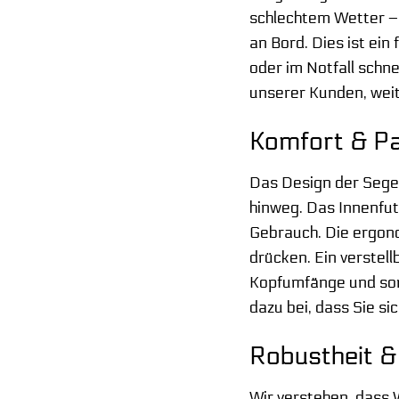
schlechtem Wetter – 
an Bord. Dies ist ein
oder im Notfall schn
unserer Kunden, weit
Komfort & Pa
Das Design der Sege
hinweg. Das Innenfutt
Gebrauch. Die ergono
drücken. Ein verstel
Kopfumfänge und sorg
dazu bei, dass Sie s
Robustheit & 
Wir verstehen, dass