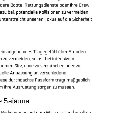
andere Boote, Rettungsdienste oder Ihre Crew
azu bei, potenzielle Kollisionen zu vermeiden
unterstreicht unseren Fokus auf die Sicherheit
 ein angenehmes Tragegefühl über Stunden
en zu vermeiden, selbst bei intensivem
uemen Sitz, ohne zu verrutschen oder zu
iduelle Anpassung an verschiedene
Diese durchdachte Passform trägt maßgeblich
 um Ihre Ausrüstung sorgen zu müssen.
le Saisons
n Bedingungen auf dem Wasser standzuhalten.