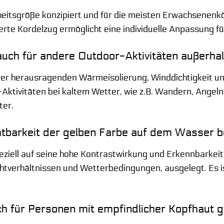
nheitsgröße konzipiert und für die meisten Erwachsene
erte Kordelzug ermöglicht eine individuelle Anpassung für
auch für andere Outdoor-Aktivitäten außerh
rer herausragenden Wärmeisolierung, Winddichtigkeit und 
-Aktivitäten bei kaltem Wetter, wie z.B. Wandern, Angeln
ter.
chtbarkeit der gelben Farbe auf dem Wasser 
peziell auf seine hohe Kontrastwirkung und Erkennbarkei
chtverhältnissen und Wetterbedingungen, ausgelegt. Es is
ch für Personen mit empfindlicher Kopfhaut 