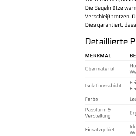
Die Segelmütze warm 
Verschleiß trotzen. 
Dies garantiert, dass
Detaillierte
MERKMAL
B
Ho
Obermaterial
We
Fe
Isolationsschicht
Fe
Farbe
Le
Passform &
Er
Verstellung
Id
Einsatzgebiet
We