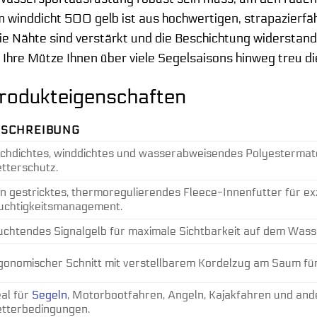
winddicht 500 gelb ist aus hochwertigen, strapazierfähi
Die Nähte sind verstärkt und die Beschichtung widersta
 Ihre Mütze Ihnen über viele Segelsaisons hinweg treu di
 Produkteigenschaften
ESCHREIBUNG
chdichtes, winddichtes und wasserabweisendes Polyestermate
tterschutz.
in gestricktes, thermoregulierendes Fleece-Innenfutter für e
uchtigkeitsmanagement.
uchtendes Signalgelb für maximale Sichtbarkeit auf dem Wass
gonomischer Schnitt mit verstellbarem Kordelzug am Saum für 
eal für
Segeln
, Motorbootfahren, Angeln, Kajakfahren und ande
tterbedingungen.