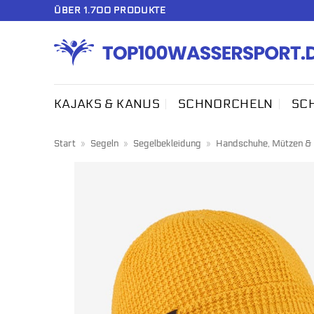
Zum
ÜBER 1.700 PRODUKTE
Inhalt
springen
KAJAKS & KANUS
SCHNORCHELN
SC
Start
»
Segeln
»
Segelbekleidung
»
Handschuhe, Mützen &