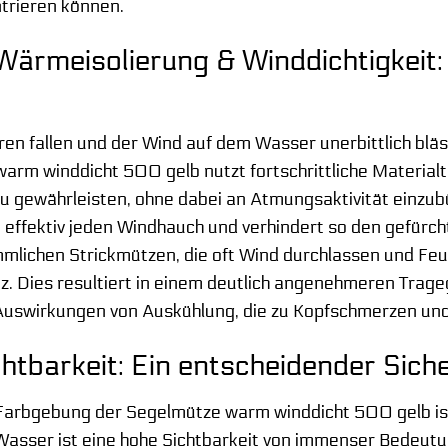
trieren können.
Wärmeisolierung & Winddichtigkeit: 
n fallen und der Wind auf dem Wasser unerbittlich bläst,
rm winddicht 500 gelb nutzt fortschrittliche Material
 gewährleisten, ohne dabei an Atmungsaktivität einzub
t effektiv jeden Windhauch und verhindert so den gefürch
lichen Strickmützen, die oft Wind durchlassen und Feuch
. Dies resultiert in einem deutlich angenehmeren Trageg
 Auswirkungen von Auskühlung, die zu Kopfschmerzen und
htbarkeit: Ein entscheidender Sich
Farbgebung der Segelmütze warm winddicht 500 gelb ist 
sser ist eine hohe Sichtbarkeit von immenser Bedeut