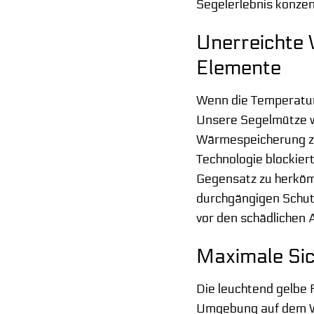
Segelerlebnis konzen
Unerreichte 
Elemente
Wenn die Temperature
Unsere Segelmütze wa
Wärmespeicherung zu
Technologie blockier
Gegensatz zu herkömm
durchgängigen Schutz
vor den schädlichen
Maximale Sic
Die leuchtend gelbe 
Umgebung auf dem Wa