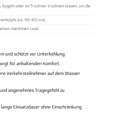
 bügeln oder im Trockner trocknen lassen, um die
nenköpfe (ca. 56-60 cm).
einen maritimen Look.
rm und schützt vor Unterkühlung.
sorgt für anhaltenden Komfort.
dere Verkehrsteilnehmer auf dem Wasser
s und angenehmes Tragegefühl zu
 lange Einsatzdauer ohne Einschränkung.