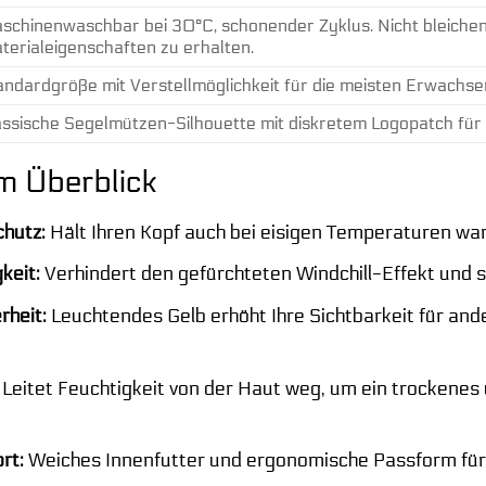
schinenwaschbar bei 30°C, schonender Zyklus. Nicht bleichen,
terialeigenschaften zu erhalten.
andardgröße mit Verstellmöglichkeit für die meisten Erwachse
assische Segelmützen-Silhouette mit diskretem Logopatch für 
im Überblick
hutz:
Hält Ihren Kopf auch bei eisigen Temperaturen wa
keit:
Verhindert den gefürchteten Windchill-Effekt und 
rheit:
Leuchtendes Gelb erhöht Ihre Sichtbarkeit für an
Leitet Feuchtigkeit von der Haut weg, um ein trockene
rt:
Weiches Innenfutter und ergonomische Passform für