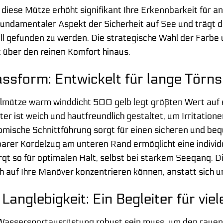
diese Mütze erhöht signifikant Ihre Erkennbarkeit für 
 fundamentaler Aspekt der Sicherheit auf See und trägt d
ell gefunden zu werden. Die strategische Wahl der Farbe 
 über den reinen Komfort hinaus.
ssform: Entwickelt für lange Törns
lmütze warm winddicht 500 gelb legt größten Wert auf
er ist weich und hautfreundlich gestaltet, um Irritation
mische Schnittführung sorgt für einen sicheren und beq
lbarer Kordelzug am unteren Rand ermöglicht eine indiv
t so für optimalen Halt, selbst bei starkem Seegang. 
ich auf Ihre Manöver konzentrieren können, anstatt sich
Langlebigkeit: Ein Begleiter für vie
 Wassersportausrüstung robust sein muss, um den raue