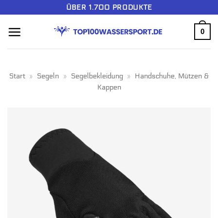
Zum
ÜBER 1.700 PRODUKTE
Inhalt
0
springen
Start
»
Segeln
»
Segelbekleidung
»
Handschuhe, Mützen &
Kappen