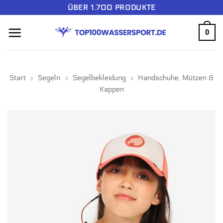
Zum
ÜBER 1.700 PRODUKTE
Inhalt
0
springen
Start
»
Segeln
»
Segelbekleidung
»
Handschuhe, Mützen &
Kappen