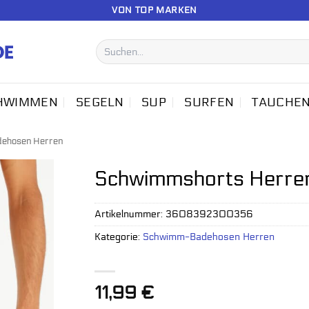
VON TOP MARKEN
Suchen
nach:
HWIMMEN
SEGELN
SUP
SURFEN
TAUCHE
ehosen Herren
Schwimmshorts Herren
Artikelnummer:
3608392300356
Kategorie:
Schwimm-Badehosen Herren
11,99
€