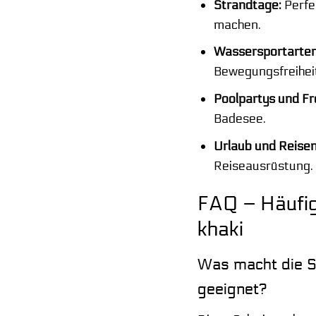
Strandtage:
Perfe
machen.
Wassersportarten
Bewegungsfreiheit
Poolpartys und Fre
Badesee.
Urlaub und Reisen
Reiseausrüstung.
FAQ – Häufig
khaki
Was macht die S
geeignet?