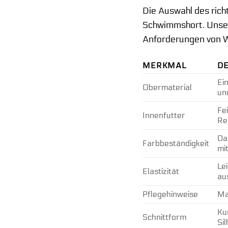
Die Auswahl des rich
Schwimmshort. Unsere
Anforderungen von W
MERKMAL
DE
Ei
Obermaterial
un
Fe
Innenfutter
Re
Da
Farbbeständigkeit
mi
Le
Elastizität
au
Pflegehinweise
Ma
Ku
Schnittform
Si