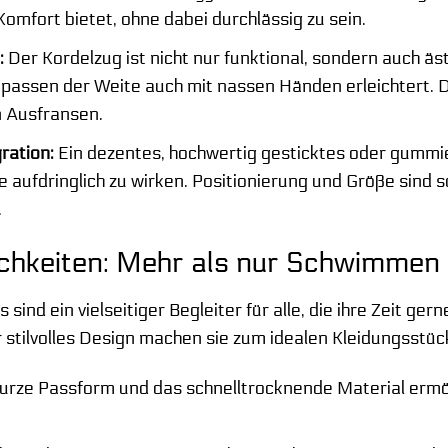
Komfort bietet, ohne dabei durchlässig zu sein.
:
Der Kordelzug ist nicht nur funktional, sondern auch äst
Anpassen der Weite auch mit nassen Händen erleichtert. 
n Ausfransen.
ration:
Ein dezentes, hochwertig gesticktes oder gummie
e aufdringlich zu wirken. Positionierung und Größe sind 
.
chkeiten: Mehr als nur Schwimmen
ind ein vielseitiger Begleiter für alle, die ihre Zeit ge
r stilvolles Design machen sie zum idealen Kleidungsstück
urze Passform und das schnelltrocknende Material ermö