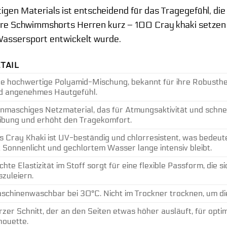
tigen Materials ist entscheidend für das Tragegefühl, d
 Schwimmshorts Herren kurz – 100 Cray khaki setzen au
assersport entwickelt wurde.
TAIL
ne hochwertige Polyamid-Mischung, bekannt für ihre Robustheit
d angenehmes Hautgefühl.
inmaschiges Netzmaterial, das für Atmungsaktivität und schnel
ibung und erhöht den Tragekomfort.
s Cray Khaki ist UV-beständig und chlorresistent, was bedeut
t Sonnenlicht und gechlortem Wasser lange intensiv bleibt.
ichte Elastizität im Stoff sorgt für eine flexible Passform, die
szuleiern.
schinenwaschbar bei 30°C. Nicht im Trockner trocknen, um di
rzer Schnitt, der an den Seiten etwas höher ausläuft, für opti
lhouette.