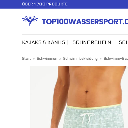
Zum
ÜBER 1.700 PRODUKTE
Inhalt
springen
KAJAKS & KANUS
SCHNORCHELN
SC
Start
»
Schwimmen
»
Schwimmbekleidung
»
Schwimm-Bad