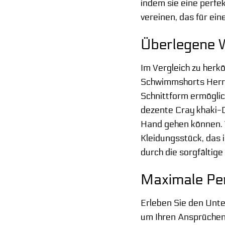
indem sie eine perf
vereinen, das für ein
Überlegene 
Im Vergleich zu herk
Schwimmshorts Herren
Schnittform ermögli
dezente Cray khaki-D
Hand gehen können. W
Kleidungsstück, das i
durch die sorgfältig
Maximale Pe
Erleben Sie den Unt
um Ihren Ansprüchen