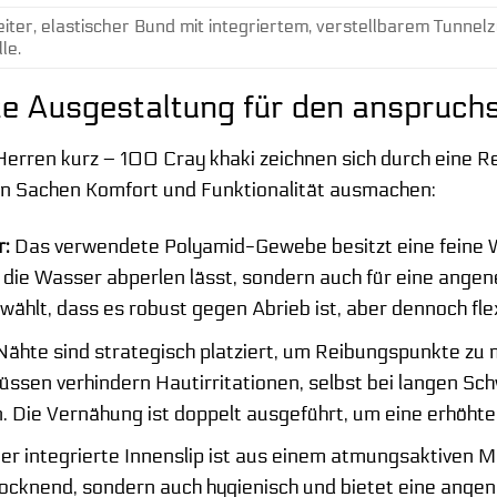
eiter, elastischer Bund mit integriertem, verstellbarem Tunnel
lle.
bte Ausgestaltung für den anspruch
rren kurz – 100 Cray khaki zeichnen sich durch eine R
in Sachen Komfort und Funktionalität ausmachen:
r:
Das verwendete Polyamid-Gewebe besitzt eine feine We
, die Wasser abperlen lässt, sondern auch für eine ange
ählt, dass es robust gegen Abrieb ist, aber dennoch flex
Nähte sind strategisch platziert, um Reibungspunkte zu 
üssen verhindern Hautirritationen, selbst bei langen Sc
 Die Vernähung ist doppelt ausgeführt, um eine erhöhte 
er integrierte Innenslip ist aus einem atmungsaktiven Me
trocknend, sondern auch hygienisch und bietet eine ange