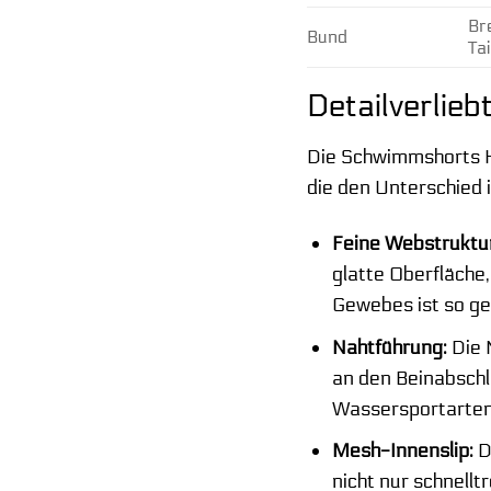
Br
Bund
Tai
Detailverlie
Die Schwimmshorts He
die den Unterschied 
Feine Webstruktu
glatte Oberfläche
Gewebes ist so gew
Nahtführung:
Die 
an den Beinabschl
Wassersportarten.
Mesh-Innenslip:
D
nicht nur schnell