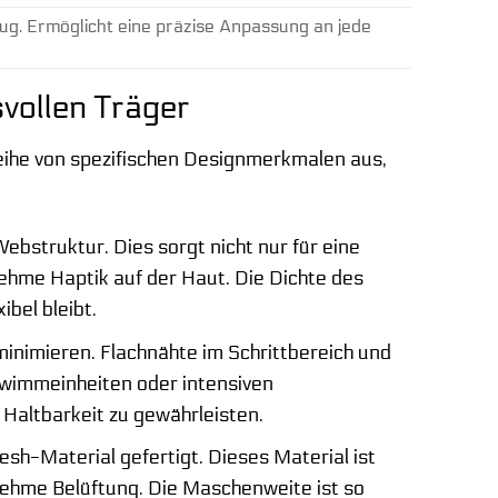
zug. Ermöglicht eine präzise Anpassung an jede
svollen Träger
eihe von spezifischen Designmerkmalen aus,
bstruktur. Dies sorgt nicht nur für eine
nehme Haptik auf der Haut. Die Dichte des
ibel bleibt.
minimieren. Flachnähte im Schrittbereich und
hwimmeinheiten oder intensiven
Haltbarkeit zu gewährleisten.
sh-Material gefertigt. Dieses Material ist
nehme Belüftung. Die Maschenweite ist so