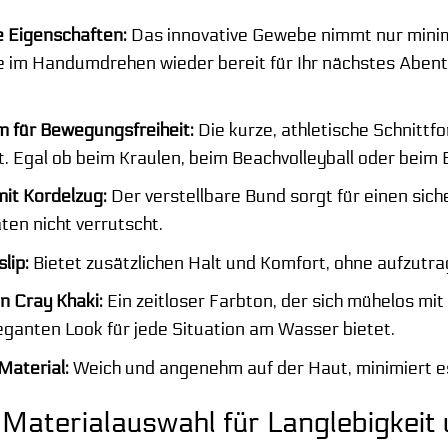
 Eigenschaften:
Das innovative Gewebe nimmt nur mini
Sie im Handumdrehen wieder bereit für Ihr nächstes Abent
 für Bewegungsfreiheit:
Die kurze, athletische Schnitt
. Egal ob beim Kraulen, beim Beachvolleyball oder beim 
mit Kordelzug:
Der verstellbare Bund sorgt für einen siche
äten nicht verrutscht.
lip:
Bietet zusätzlichen Halt und Komfort, ohne aufzutra
n Cray Khaki:
Ein zeitloser Farbton, der sich mühelos m
leganten Look für jede Situation am Wasser bietet.
Material:
Weich und angenehm auf der Haut, minimiert es
Materialauswahl für Langlebigkeit 