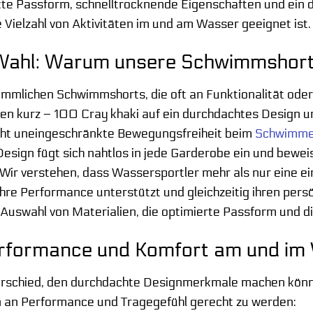
ekte Passform, schnelltrocknende Eigenschaften und ein
e Vielzahl von Aktivitäten im und am Wasser geeignet ist.
Wahl: Warum unsere Schwimmshort
ömmlichen Schwimmshorts, die oft an Funktionalität oder
 kurz – 100 Cray khaki auf ein durchdachtes Design un
cht uneingeschränkte Bewegungsfreiheit beim
Schwimm
esign fügt sich nahtlos in jede Garderobe ein und beweis
ir verstehen, dass Wassersportler mehr als nur eine e
hre Performance unterstützt und gleichzeitig ihren persön
e Auswahl von Materialien, die optimierte Passform und d
rformance und Komfort am und im
erschied, den durchdachte Designmerkmale machen könn
 an Performance und Tragegefühl gerecht zu werden: