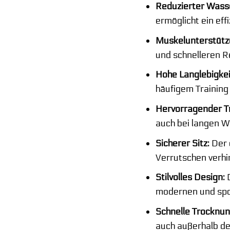
Reduzierter Wass
ermöglicht ein ef
Muskelunterstütz
und schnelleren R
Hohe Langlebigkei
häufigem Training
Hervorragender T
auch bei langen W
Sicherer Sitz:
Der e
Verrutschen verhi
Stilvolles Design:
D
modernen und spor
Schnelle Trocknun
auch außerhalb de