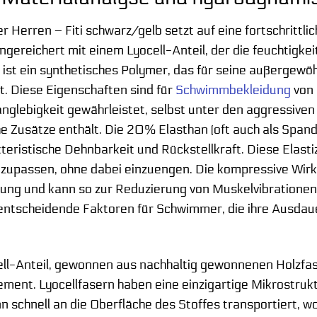
Herren – Fiti schwarz/gelb setzt auf eine fortschritt
gereichert mit einem Lyocell-Anteil, der die feuchtigke
 ist ein synthetisches Polymer, das für seine außergewöh
st. Diese Eigenschaften sind für
Schwimmbekleidung
von 
anglebigkeit gewährleistet, selbst unter den aggressive
 Zusätze enthält. Die 20% Elasthan (oft auch als Spand
eristische Dehnbarkeit und Rückstellkraft. Diese Elastiz
zupassen, ohne dabei einzuengen. Die kompressive Wirk
tung und kann so zur Reduzierung von Muskelvibrationen
d entscheidende Faktoren für Schwimmer, die ihre Ausd
ell-Anteil, gewonnen aus nachhaltig gewonnenen Holzfaser
ent. Lyocellfasern haben eine einzigartige Mikrostrukt
n schnell an die Oberfläche des Stoffes transportiert, w