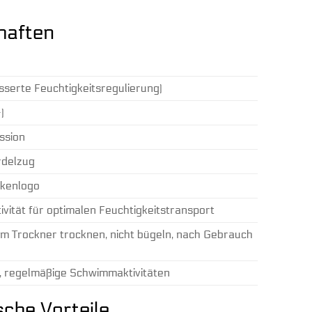
haften
serte Feuchtigkeitsregulierung)
)
ssion
rdelzug
kenlogo
ivität für optimalen Feuchtigkeitstransport
m Trockner trocknen, nicht bügeln, nach Gebrauch
, regelmäßige Schwimmaktivitäten
che Vorteile