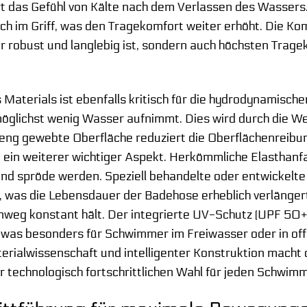
t das Gefühl von Kälte nach dem Verlassen des Wassers. 
ch im Griff, was den Tragekomfort weiter erhöht. Die Kom
r robust und langlebig ist, sondern auch höchsten Tra
 Materials ist ebenfalls kritisch für die hydrodynamisch
 möglichst wenig Wasser aufnimmt. Dies wird durch die W
e, eng gewebte Oberfläche reduziert die Oberflächenreib
t ein weiterer wichtiger Aspekt. Herkömmliche Elasthanfa
n und spröde werden. Speziell behandelte oder entwickelt
, was die Lebensdauer der Badehose erheblich verlänger
inweg konstant hält. Der integrierte UV-Schutz (UPF 50+)
 was besonders für Schwimmer im Freiwasser oder in of
rialwissenschaft und intelligenter Konstruktion macht
r technologisch fortschrittlichen Wahl für jeden Schwim