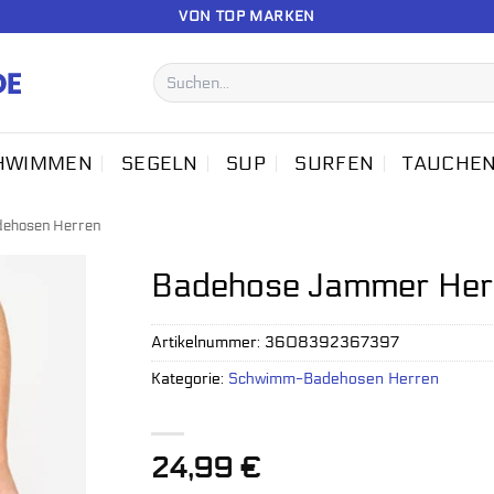
VON TOP MARKEN
Suchen
nach:
HWIMMEN
SEGELN
SUP
SURFEN
TAUCHE
ehosen Herren
Badehose Jammer Herr
Artikelnummer:
3608392367397
Kategorie:
Schwimm-Badehosen Herren
24,99
€