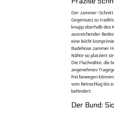
Präzise Schn
Der Jammer-Schnitt i
Gegensatz zu traditi
knapp oberhalb des 
ausreichender Bedeck
eine leicht komprimi
Badehose Jammer Herr
Nähte so platziert s
Die Flachnähte, die 
angenehmes Tragegefü
frei bewegen können,
vom Beinschlag bis z
behindert.
Der Bund: Si