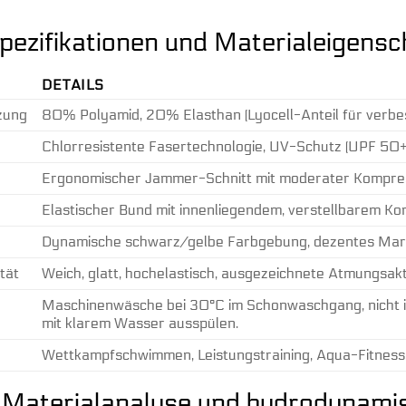
pezifikationen und Materialeigensc
DETAILS
zung
80% Polyamid, 20% Elasthan (Lyocell-Anteil für verbes
Chlorresistente Fasertechnologie, UV-Schutz (UPF 50+
Ergonomischer Jammer-Schnitt mit moderater Kompre
Elastischer Bund mit innenliegendem, verstellbarem Ko
Dynamische schwarz/gelbe Farbgebung, dezentes Mar
tät
Weich, glatt, hochelastisch, ausgezeichnete Atmungsakt
Maschinenwäsche bei 30°C im Schonwaschgang, nicht i
mit klarem Wasser ausspülen.
Wettkampfschwimmen, Leistungstraining, Aqua-Fitness
Materialanalyse und hydrodynamis