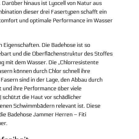
Darüber hinaus ist Lyocell von Natur aus
bination dieser drei Fasertypen schafft ein
gekomfort und optimale Performance im Wasser
en Eigenschaften. Die Badehose ist so
ebart und die Oberflächenstruktur des Stoffes
ung mit dem Wasser. Die „Chlorresistente
sern können durch Chlor schnell ihre
e Fasern sind in der Lage, den Abbau durch
t und ihre Performance über viele
 schützt die Haut vor schädlicher
fenen Schwimmbädern relevant ist. Diese
 die Badehose Jammer Herren – Fiti
mer.