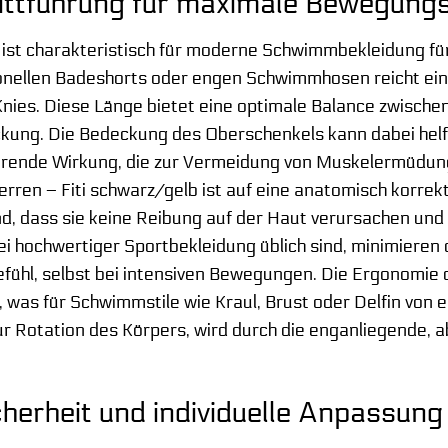
ittführung für maximale Bewegungs
st charakteristisch für moderne Schwimmbekleidung für H
onellen Badeshorts oder engen Schwimmhosen reicht ein 
Knies. Diese Länge bietet eine optimale Balance zwisc
ung. Die Bedeckung des Oberschenkels kann dabei helfen
erende Wirkung, die zur Vermeidung von Muskelermüdung
en – Fiti schwarz/gelb ist auf eine anatomisch korrek
ind, dass sie keine Reibung auf der Haut verursachen und
bei hochwertiger Sportbekleidung üblich sind, minimieren
hl, selbst bei intensiven Bewegungen. Die Ergonomie de
 was für Schwimmstile wie Kraul, Brust oder Delfin von
ur Rotation des Körpers, wird durch die enganliegende, a
cherheit und individuelle Anpassung