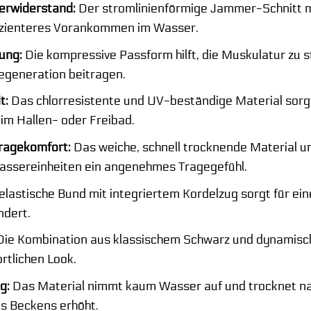
erwiderstand:
Der stromlinienförmige Jammer-Schnitt m
fizienteres Vorankommen im Wasser.
ung:
Die kompressive Passform hilft, die Muskulatur zu s
egeneration beitragen.
t:
Das chlorresistente und UV-beständige Material sorgt
 im Hallen- oder Freibad.
ragekomfort:
Das weiche, schnell trocknende Material 
assereinheiten ein angenehmes Tragegefühl.
lastische Bund mit integriertem Kordelzug sorgt für eine
ndert.
ie Kombination aus klassischem Schwarz und dynamisch
tlichen Look.
g:
Das Material nimmt kaum Wasser auf und trocknet 
s Beckens erhöht.