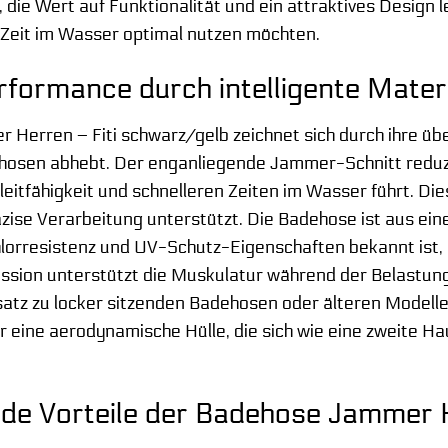
, die Wert auf Funktionalität und ein attraktives Design
re Zeit im Wasser optimal nutzen möchten.
formance durch intelligente Mater
Herren – Fiti schwarz/gelb zeichnet sich durch ihre über
osen abhebt. Der enganliegende Jammer-Schnitt reduzi
eitfähigkeit und schnelleren Zeiten im Wasser führt. Die
äzise Verarbeitung unterstützt. Die Badehose ist aus ei
Chlorresistenz und UV-Schutz-Eigenschaften bekannt ist
ession unterstützt die Muskulatur während der Belastu
atz zu locker sitzenden Badehosen oder älteren Modellen
er eine aerodynamische Hülle, die sich wie eine zweite 
e Vorteile der Badehose Jammer H