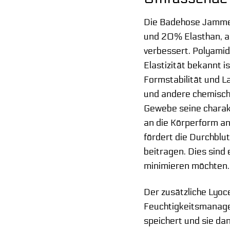
Die Badehose Jammer 
und 20% Elasthan, an
verbessert. Polyamid
Elastizität bekannt i
Formstabilität und L
und andere chemische
Gewebe seine charakt
an die Körperform an
fördert die Durchblu
beitragen. Dies sin
minimieren möchten.
Der zusätzliche Lyoc
Feuchtigkeitsmanagem
speichert und sie dan