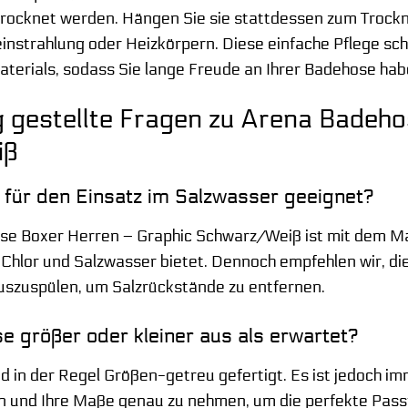
trocknet werden. Hängen Sie sie stattdessen zum Trockn
instrahlung oder Heizkörpern. Diese einfache Pflege schü
terials, sodass Sie lange Freude an Ihrer Badehose ha
 gestellte Fragen zu Arena Badeho
iß
 für den Einsatz im Salzwasser geeignet?
ose Boxer Herren – Graphic Schwarz/Weiß ist mit dem Ma
 Chlor und Salzwasser bietet. Dennoch empfehlen wir, d
uszuspülen, um Salzrückstände zu entfernen.
se größer oder kleiner aus als erwartet?
 in der Regel Größen-getreu gefertigt. Es ist jedoch im
n und Ihre Maße genau zu nehmen, um die perfekte Passf