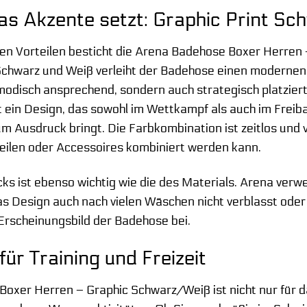
das Akzente setzt: Graphic Print S
n Vorteilen besticht die Arena Badehose Boxer Herren –
 Schwarz und Weiß verleiht der Badehose einen moderne
modisch ansprechend, sondern auch strategisch platziert,
st ein Design, das sowohl im Wettkampf als auch im Fre
um Ausdruck bringt. Die Farbkombination ist zeitlos und v
eilen oder Accessoires kombiniert werden kann.
cks ist ebenso wichtig wie die des Materials. Arena ver
das Design auch nach vielen Wäschen nicht verblasst oder
Erscheinungsbild der Badehose bei.
 für Training und Freizeit
Boxer Herren – Graphic Schwarz/Weiß ist nicht nur für 