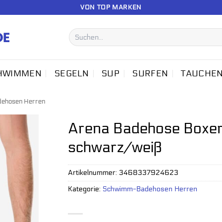
VON TOP MARKEN
Suchen
nach:
HWIMMEN
SEGELN
SUP
SURFEN
TAUCHE
ehosen Herren
Arena Badehose Boxer
schwarz/weiß
Artikelnummer:
3468337924623
Kategorie:
Schwimm-Badehosen Herren