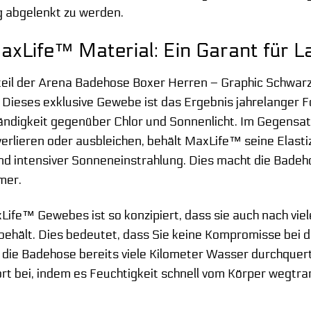
g abgelenkt zu werden.
xLife™ Material: Ein Garant für La
teil der Arena Badehose Boxer Herren – Graphic Schwar
Dieses exklusive Gewebe ist das Ergebnis jahrelanger F
digkeit gegenüber Chlor und Sonnenlicht. Im Gegensatz
verlieren oder ausbleichen, behält MaxLife™ seine Elasti
 intensiver Sonneneinstrahlung. Dies macht die Badehose
mer.
Life™ Gewebes ist so konzipiert, dass sie auch nach vie
 behält. Dies bedeutet, dass Sie keine Kompromisse be
die Badehose bereits viele Kilometer Wasser durchquert
rt bei, indem es Feuchtigkeit schnell vom Körper wegtr