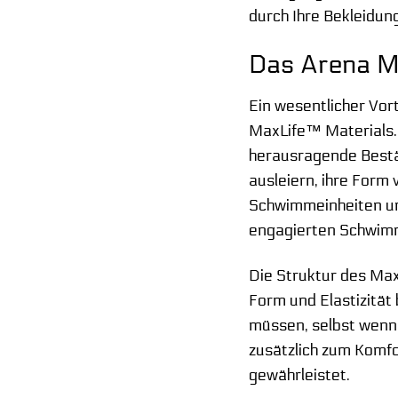
durch Ihre Bekleidun
Das Arena Ma
Ein wesentlicher Vor
MaxLife™ Materials. 
herausragende Bestän
ausleiern, ihre Form 
Schwimmeinheiten und
engagierten Schwim
Die Struktur des Max
Form und Elastizität
müssen, selbst wenn 
zusätzlich zum Komfo
gewährleistet.