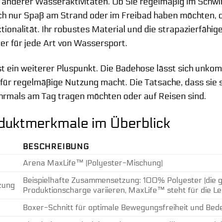
hl anderer Wasseraktivitäten. Ob Sie regelmäßig im Sc
ch nur Spaß am Strand oder im Freibad haben möchten, 
tionalität. Ihr robustes Material und die strapazierfähi
ter für jede Art von Wassersport.
ist ein weiterer Pluspunkt. Die Badehose lässt sich unko
l für regelmäßige Nutzung macht. Die Tatsache, dass sie 
hrmals am Tag tragen möchten oder auf Reisen sind.
duktmerkmale im Überblick
BESCHREIBUNG
Arena MaxLife™ (Polyester-Mischung)
Beispielhafte Zusammensetzung: 100% Polyester (die
zung
Produktionscharge variieren, MaxLife™ steht für die Lei
Boxer-Schnitt für optimale Bewegungsfreiheit und Be