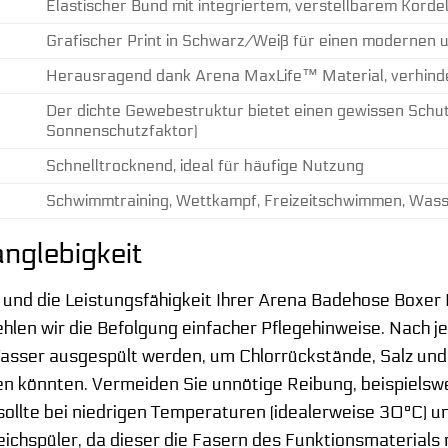
Elastischer Bund mit integriertem, verstellbarem Korde
Grafischer Print in Schwarz/Weiß für einen modernen u
Herausragend dank Arena MaxLife™ Material, verhinde
Der dichte Gewebestruktur bietet einen gewissen Schutz
Sonnenschutzfaktor)
Schnelltrocknend, ideal für häufige Nutzung
Schwimmtraining, Wettkampf, Freizeitschwimmen, Wass
anglebigkeit
 und die Leistungsfähigkeit Ihrer Arena Badehose Boxe
hlen wir die Befolgung einfacher Pflegehinweise. Nach j
asser ausgespült werden, um Chlorrückstände, Salz und
en könnten. Vermeiden Sie unnötige Reibung, beispielsw
llte bei niedrigen Temperaturen (idealerweise 30°C) un
eichspüler, da dieser die Fasern des Funktionsmaterials 