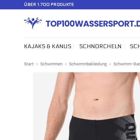
Zum
ÜBER 1.700 PRODUKTE
Inhalt
springen
KAJAKS & KANUS
SCHNORCHELN
SC
Start
»
Schwimmen
»
Schwimmbekleidung
»
Schwimm-Bad