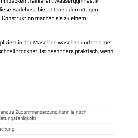
hwimmbecken trainieren, Wassergymnastik
diese Badehose bietet Ihnen den nötigen
ge Konstruktion machen sie zu einem
mpliziert in der Maschine waschen und trocknet
schnell trocknet, ist besonders praktisch, wenn
 genaue Zusammensetzung kann je nach
stungsfähigkeit)
deckung