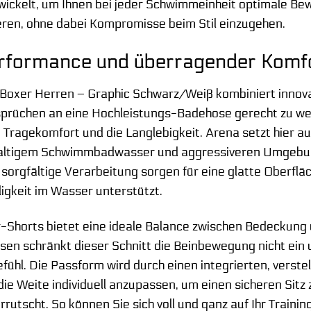
ckelt, um Ihnen bei jeder Schwimmeinheit optimale Bew
eren, ohne dabei Kompromisse beim Stil einzugehen.
rformance und überragender Komf
Boxer Herren – Graphic Schwarz/Weiß kombiniert innova
prüchen an eine Hochleistungs-Badehose gerecht zu werd
 Tragekomfort und die Langlebigkeit. Arena setzt hier au
rhaltigem Schwimmbadwasser und aggressiveren Umgebu
 sorgfältige Verarbeitung sorgen für eine glatte Oberfl
igkeit im Wasser unterstützt.
r-Shorts bietet eine ideale Balance zwischen Bedeckung
 schränkt dieser Schnitt die Beinbewegung nicht ein un
hl. Die Passform wird durch einen integrierten, verstel
die Weite individuell anzupassen, um einen sicheren Sitz 
rutscht. So können Sie sich voll und ganz auf Ihr Train