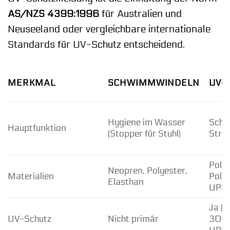
AS/NZS 4399:1996
für Australien und
Neuseeland oder vergleichbare internationale
Standards für UV-Schutz entscheidend.
MERKMAL
SCHWIMMWINDELN
UV-
Hygiene im Wasser
Schu
Hauptfunktion
(Stopper für Stuhl)
Stra
Polya
Neopren, Polyester,
Materialien
Polye
Elasthan
UPF-
Ja (
UV-Schutz
Nicht primär
30+, 