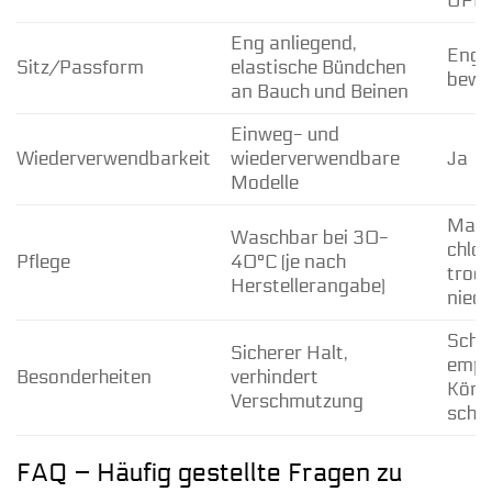
UPF 
Eng anliegend,
Eng a
Sitz/Passform
elastische Bündchen
bewe
an Bauch und Beinen
Einweg- und
Wiederverwendbarkeit
wiederverwendbare
Ja
Modelle
Masc
Waschbar bei 30-
chlor
Pflege
40°C (je nach
trock
Herstellerangabe)
niedr
Schu
Sicherer Halt,
empf
Besonderheiten
verhindert
Körpe
Verschmutzung
schne
FAQ – Häufig gestellte Fragen zu