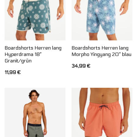
Boardshorts Herren lang
Boardshorts Herren lang
Hyperdrama 18″
Morpho Yingyang 20″ blau
Granit/grün
34,99
€
11,99
€