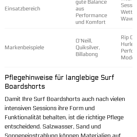
gute Balance
Sessio
Einsatzbereich
aus
Wettbe
Performance
Wave 
und Komfort
Rip Cur
O’Neill,
Hurley
Markenbeispiele
Quiksilver,
Perfo
Billabong
Modell
Pflegehinweise für langlebige Surf
Boardshorts
Damit Ihre Surf Boardshorts auch nach vielen
intensiven Sessions ihre Form und
Funktionalität behalten, ist die richtige Pflege
entscheidend. Salzwasser, Sand und
Sonneneinstrahlung können Materialien auf