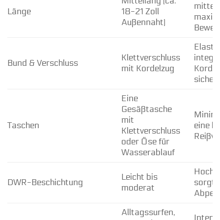
Mittellang (ca.
mittell
Länge
18-21 Zoll
maxim
Außennaht)
Bewegu
Elasti
Klettverschluss
integr
Bund & Verschluss
mit Kordelzug
Kordel
sicher
Eine
Gesäßtasche
Minimal
mit
Taschen
eine kl
Klettverschluss
Reißve
oder Öse für
Wasserablauf
Hochle
Leicht bis
DWR-Beschichtung
sorgt 
moderat
Abperl
Alltagssurfen,
Intens