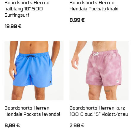
Boardshorts Herren
Boardshorts Herren
halblang 18″ 500
Hendaia Pockets khaki
Surfingsurf
8,99
€
19,99
€
Boardshorts Herren
Boardshorts Herren kurz
Hendaia Pockets lavendel
100 Cloud 15″ violett/grau
8,99
€
2,99
€