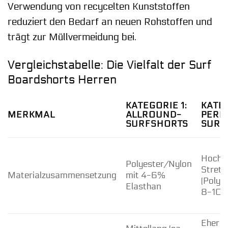
Verwendung von recycelten Kunststoffen
reduziert den Bedarf an neuen Rohstoffen und
trägt zur Müllvermeidung bei.
Vergleichstabelle: Die Vielfalt der Surf
Boardshorts Herren
KATEGORIE 1:
KATEG
MERKMAL
ALLROUND-
PERF
SURFSHORTS
SURF
Hochle
Polyester/Nylon
Stret
Materialzusammensetzung
mit 4-6%
(Polye
Elasthan
8-10%
Eher k