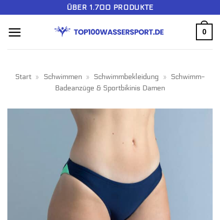
Zum
ÜBER 1.700 PRODUKTE
Inhalt
0
springen
Start
»
Schwimmen
»
Schwimmbekleidung
»
Schwimm-
Badeanzüge & Sportbikinis Damen