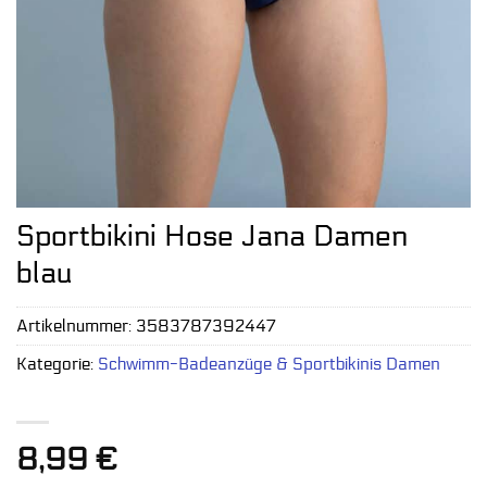
Sportbikini Hose Jana Damen
blau
Artikelnummer:
3583787392447
Kategorie:
Schwimm-Badeanzüge & Sportbikinis Damen
8,99
€