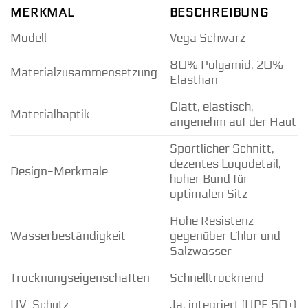
MERKMAL
BESCHREIBUNG
Modell
Vega Schwarz
80% Polyamid, 20%
Materialzusammensetzung
Elasthan
Glatt, elastisch,
Materialhaptik
angenehm auf der Haut
Sportlicher Schnitt,
dezentes Logodetail,
Design-Merkmale
hoher Bund für
optimalen Sitz
Hohe Resistenz
Wasserbeständigkeit
gegenüber Chlor und
Salzwasser
Trocknungseigenschaften
Schnelltrocknend
UV-Schutz
Ja, integriert (UPF 50+)