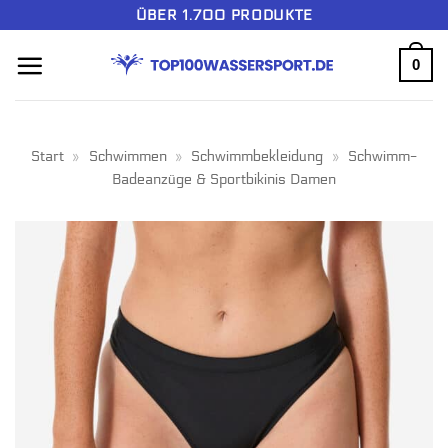
Zum
ÜBER 1.700 PRODUKTE
Inhalt
0
springen
Start
»
Schwimmen
»
Schwimmbekleidung
»
Schwimm-
Badeanzüge & Sportbikinis Damen