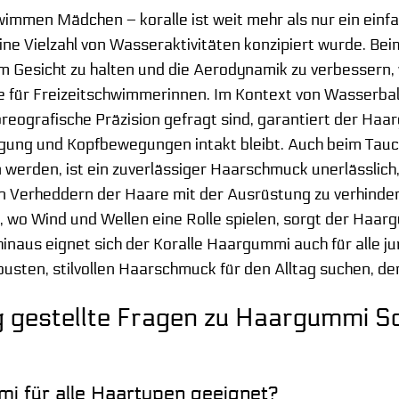
men Mädchen – koralle ist weit mehr als nur ein einfac
eine Vielzahl von Wasseraktivitäten konzipiert wurde. B
m Gesicht zu halten und die Aerodynamik zu verbessern,
wie für Freizeitschwimmerinnen. Im Kontext von Wasserb
ografische Präzision gefragt sind, garantiert der Haarg
ngung und Kopfbewegungen intakt bleibt. Auch beim Tauc
werden, ist ein zuverlässiger Haarschmuck unerlässlich,
n Verheddern der Haare mit der Ausrüstung zu verhinder
n
, wo Wind und Wellen eine Rolle spielen, sorgt der Haa
inaus eignet sich der Koralle Haargummi auch für alle j
busten, stilvollen Haarschmuck für den Alltag suchen, d
g gestellte Fragen zu Haargummi
i für alle Haartypen geeignet?