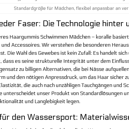
Standardgröße für Mädchen, flexibel anpassbar an ve
 jeder Faser: Die Technologie hint
eres Haargummis Schwimmen Mädchen – koralle basiert 
n und Accessoires. Wir verstehen die besonderen Hera
st. Die Wahl des Gewebes ist kein Zufall: Es handelt sich
st, dass es seine strukturelle Integrität unter dem Einf
ensatz zu billigen Alternativen, die bei Nässe aufquellen
 und den nötigen Anpressdruck, um das Haar sicher zu 
 Elastizität, die auch nach unzähligen Tauchgängen und 
e unterscheidet unser Produkt von Standardlösungen und
nktionalität und Langlebigkeit legen.
für den Wassersport: Materialwisse