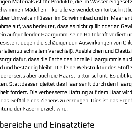
tigen Materials ist für Produkte, die im Wasser eingese
immen Mädchen – koralle verwendet ein fortschrittlich
über Umwelteinflüssen im Schwimmbad und im Meer entwi
me auf, was bedeutet, dass es nicht quillt oder an Gewi
a ein aufquellender Haargummi seine Haltekraft verliert 
esistent gegen die schädigenden Auswirkungen von Chlor
rialien zu schnellem Verschleiß, Ausbleichen und Elastiz
sorgt dafür, dass die Farbe des Koralle Haargummis au
und beständig bleibt. Die feine Webstruktur des Stoffes 
andererseits aber auch die Haarstruktur schont. Es gibt 
en. Stattdessen gleitet das Haar sanft durch den Haar
heit fördert. Die verbesserte Haftung auf dem Haar wir
 das Gefühl eines Ziehens zu erzeugen. Dies ist das Ergeb
tung der Fasern erzielt wird.
reiche und Einsatztiefe