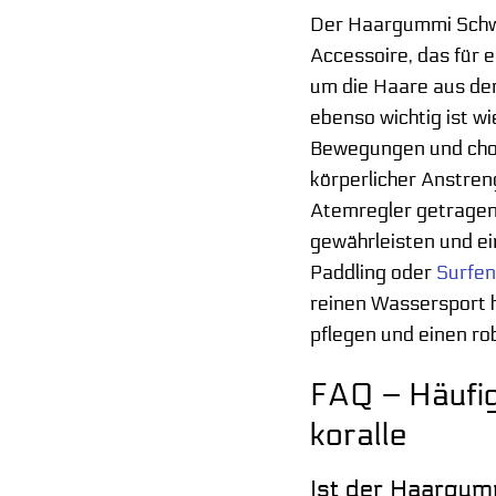
Der Haargummi Schwim
Accessoire, das für 
um die Haare aus de
ebenso wichtig ist 
Bewegungen und chore
körperlicher Anstre
Atemregler getragen 
gewährleisten und ei
Paddling oder
Surfe
reinen Wassersport h
pflegen und einen ro
FAQ – Häufi
koralle
Ist der Haargumm