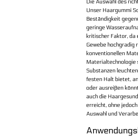
Die Auswahl des rich
Unser Haargummi Schw
Beständigkeit gegen
geringe Wasseraufnah
kritischer Faktor, d
Gewebe hochgradig r
konventionellen Mate
Materialtechnologie 
Substanzen leuchtend 
festen Halt bietet, 
oder ausreißen könnt
auch die Haargesund
erreicht, ohne jedoch
Auswahl und Verarbei
Anwendungsbe