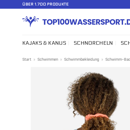
Zum
ÜBER 1.700 PRODUKTE
Inhalt
springen
KAJAKS & KANUS
SCHNORCHELN
SC
Start
»
Schwimmen
»
Schwimmbekleidung
»
Schwimm-Bade