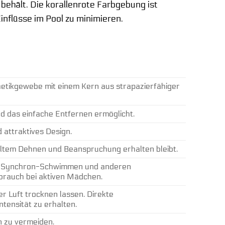
ehält. Die korallenrote Farbgebung ist
nflüsse im Pool zu minimieren.
hetikgewebe mit einem Kern aus strapazierfähiger
nd das einfache Entfernen ermöglicht.
 attraktives Design.
oltem Dehnen und Beanspruchung erhalten bleibt.
, Synchron-Schwimmen und anderen
brauch bei aktiven Mädchen.
 Luft trocknen lassen. Direkte
tensität zu erhalten.
n zu vermeiden.