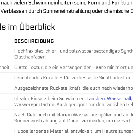
ach vielen Schwimmeinheiten seine Form und Funktion b
 Verblassen durch Sonneneinstrahlung oder chemische Ei
ls im Überblick
BESCHREIBUNG
Hochflexibles, chlor- und salzwasserbeständiges Synt
Elasthanfaser.
nheit
Glatte Textur, die ein Verfangen der Haare minimiert u
Leuchtendes Koralle – für verbesserte Sichtbarkeit und
Ausgezeichnete Rückstellkraft, die auch nach wiederh
Idealer Einsatz beim Schwimmen,
Tauchen
,
Wasserball
Wassersportarten. Auch geeignet für den täglichen Ge
Nach Gebrauch mit klarem Wasser ausspülen und an der
Sonneneinstrahlung auf Dauer vermeiden, um die Farbin
Hypoallergenes Material, entwickelt, um Hautreizunge