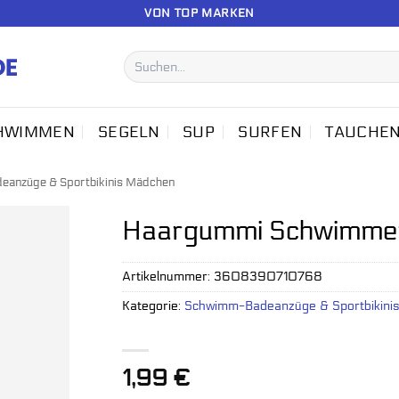
VON TOP MARKEN
Suchen
nach:
HWIMMEN
SEGELN
SUP
SURFEN
TAUCHE
anzüge & Sportbikinis Mädchen
Haargummi Schwimmen
Artikelnummer:
3608390710768
Kategorie:
Schwimm-Badeanzüge & Sportbikini
1,99
€