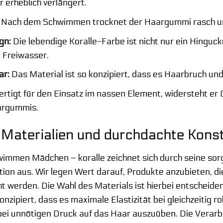
 erheblich verlängert.
Nach dem Schwimmen trocknet der Haargummi rasch und i
gn:
Die lebendige Koralle-Farbe ist nicht nur ein Hinguck
 Freiwasser.
ar:
Das Material ist so konzipiert, dass es Haarbruch und
rtigt für den Einsatz im nassen Element, widersteht er 
argummis.
Materialien und durchdachte Konst
mmen Mädchen – koralle zeichnet sich durch seine sorg
tion aus. Wir legen Wert darauf, Produkte anzubieten, d
 werden. Die Wahl des Materials ist hierbei entscheiden
nzipiert, dass es maximale Elastizität bei gleichzeitig r
abei unnötigen Druck auf das Haar auszuüben. Die Verarbe