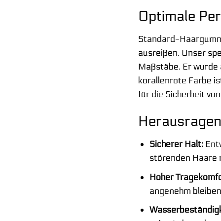
Optimale Pe
Standard-Haargummis 
ausreißen. Unser sp
Maßstäbe. Er wurde a
korallenrote Farbe i
für die Sicherheit von
Herausragend
Sicherer Halt:
Entw
störenden Haare me
Hoher Tragekomfo
angenehm bleiben
Wasserbeständigk