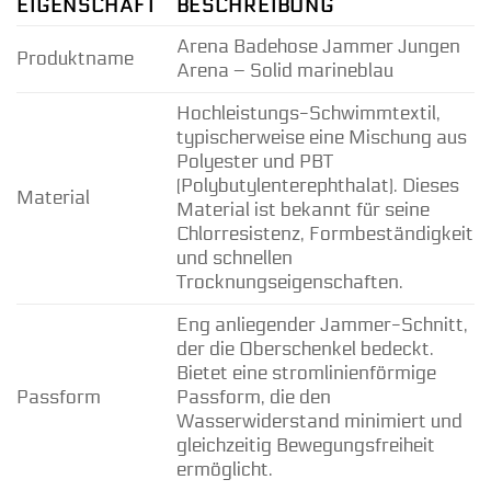
EIGENSCHAFT
BESCHREIBUNG
Arena Badehose Jammer Jungen
Produktname
Arena – Solid marineblau
Hochleistungs-Schwimmtextil,
typischerweise eine Mischung aus
Polyester und PBT
(Polybutylenterephthalat). Dieses
Material
Material ist bekannt für seine
Chlorresistenz, Formbeständigkeit
und schnellen
Trocknungseigenschaften.
Eng anliegender Jammer-Schnitt,
der die Oberschenkel bedeckt.
Bietet eine stromlinienförmige
Passform
Passform, die den
Wasserwiderstand minimiert und
gleichzeitig Bewegungsfreiheit
ermöglicht.