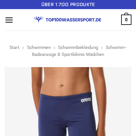
Zum
ÜBER 1.700 PRODUKTE
Inhalt
0
springen
Start
»
Schwimmen
»
Schwimmbekleidung
»
Schwimm-
Badeanzüge & Sportbikinis Mädchen