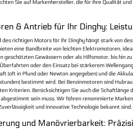
chten Sie auf Markenhersteller, die für ihre Qualität un
en & Antrieb für Ihr Dinghy: Leistu
 des richtigen Motors für Ihr Dinghy hängt stark von d
bieten eine Bandbreite von leichten Elektromotoren, id
in geschützten Gewässern oder als Hilfsmotor, bis hin 
 Überfahrten oder den Einsatz bei stärkerem Wellengang.
ft (oft in Pfund oder Newton angegeben) und die Akkulauf
tunden) bestimmt wird. Bei Benzinmotoren sind Hubraum,
ten Kriterien. Berücksichtigen Sie auch die Schaftlänge 
 abgestimmt sein muss. Wir führen renommierte Marken 
 Zuverlässigkeit und innovative Technologie bekannt sind.
erung und Manövrierbarkeit: Präzi