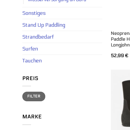
Sonstiges
Stand Up Paddling
Neoprena
Strandbedarf
Paddle 
Longjohn
Surfen
52,99
€
Tauchen
PREIS
Min.
Max.
FILTER
Preis
Preis
MARKE