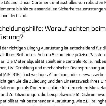
e Lösung. Unser Sortiment umfasst alles von robuste
emente bis hin zu essentiellen Sicherheitsausrüstungen,
hneidert sind.
cheidungshilfe: Worauf achten beim
üstung?
 der richtigen Dinghy Ausrüstung ist entscheidend für di
lt Ihres Beibootes. Achten Sie auf eine präzise Passfor
ar. Die Materialqualität spielt eine zentrale Rolle, ins
ser, UV-Strahlung und mechanischer Beanspruchung ausg
l (AISI 316), hochwertiges Aluminium oder seewasserbes
chtigen Sie die Zuladung und den Einsatzzweck Ihres Di
alterungen als Ruderbeschläge für den reinen Muskelant
nd Zertifizierungen, die beispielsweise für Schwimmwes
atibilität mit bestehender Ausrüstung, wie z.B. Relinghal