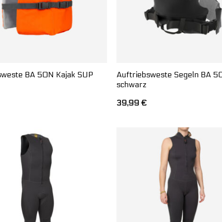
sweste BA 50N Kajak SUP
Auftriebsweste Segeln BA 5
schwarz
39,99
€