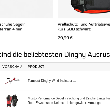
schuhe Segeln
Prallschutz- und Auftriebsw
erren 4 mm
kurz 500 schwarz
79,99
€
sind die beliebtesten Dinghy Ausrü
VORSCHAU
PRODUKT
Tempest Dinghy Wind Indicator ...
Musto Perfomance Segeln Yachting und Dinghy Lange F
Rot - Erwachsene Unisex - Leichtgewicht. Atmungs ...