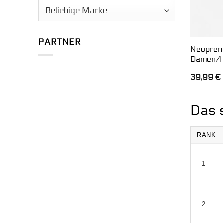
PARTNER
Neopren
Damen/H
39,99
€
Das 
RANK
1
2