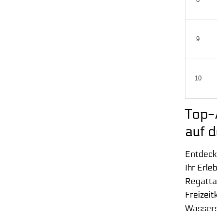
8
9
10
Top-
auf 
Entdecke
Ihr Erle
Regattas
Freizeit
Wassersp