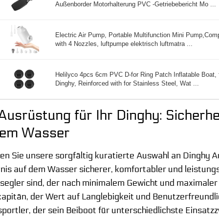
Außenborder Motorhalterung PVC -Getriebebericht Mo ...
Electric Air Pump, Portable Multifunction Mini Pump,Com
with 4 Nozzles, luftpumpe elektrisch luftmatra ...
Helilyco 4pcs 6cm PVC D-for Ring Patch Inflatable Boat, 
Dinghy, Reinforced with for Stainless Steel, Wat ...
Ausrüstung für Ihr Dinghy: Sicherh
dem Wasser
n Sie unsere sorgfältig kuratierte Auswahl an Dinghy Au
bnis auf dem Wasser sicherer, komfortabler und leistungs
egler sind, der nach minimalem Gewicht und maximaler E
kapitän, der Wert auf Langlebigkeit und Benutzerfreundlic
ortler, der sein Beiboot für unterschiedlichste Einsatz