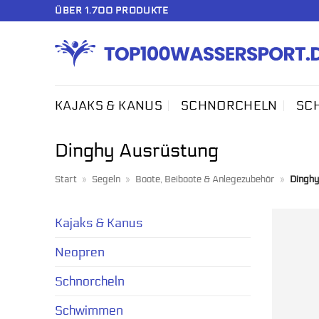
Zum
ÜBER 1.700 PRODUKTE
Inhalt
springen
KAJAKS & KANUS
SCHNORCHELN
SC
Dinghy Ausrüstung
Start
»
Segeln
»
Boote, Beiboote & Anlegezubehör
»
Dinghy
Kajaks & Kanus
Neopren
Schnorcheln
Schwimmen