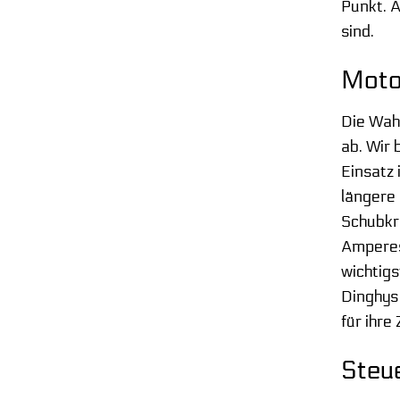
Punkt. A
sind.
Motor
Die Wahl
ab. Wir 
Einsatz 
längere
Schubkra
Amperes
wichtigs
Dinghys
für ihre
Steu