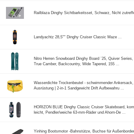
Railblaza Dinghy Sichtbarkeitsset, Schwarz, Nicht zutreffe
Landyachtz 28,5"" Dinghy Cruiser Classic Maze ...
Nitro Herren Snowboard Dinghy Board ´25, Quiver Series, 
True Camber, Backcountry, Wide Tapered, 155 ...
Wasserdichte Trockenbeutel - schwimmender Ankersack, 
Ausrüstung | 2-in-1 Sandgewicht Drift Aufbewahru ...
HORIZON BLUE Dinghy Classic Cruiser Skateboard, komp
leicht, Pendler/weiche 63-mm-Räder und Ahorn-De ...
Yinhing Bootsmotor -Bahnstütze, Buchse für Außenborde