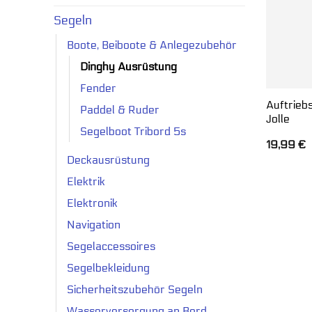
Segeln
Boote, Beiboote & Anlegezubehör
Dinghy Ausrüstung
Fender
Auftrieb
Paddel & Ruder
Jolle
Segelboot Tribord 5s
19,99
€
Deckausrüstung
Elektrik
Elektronik
Navigation
Segelaccessoires
Segelbekleidung
Sicherheitszubehör Segeln
Wasserversorgung an Bord