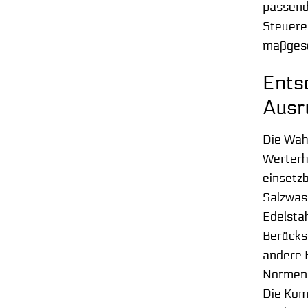
passend
Steuerel
maßgesc
Ents
Ausr
Die Wahl
Werterha
einsetzb
Salzwas
Edelstah
Berücksi
andere H
Normen u
Die Komp