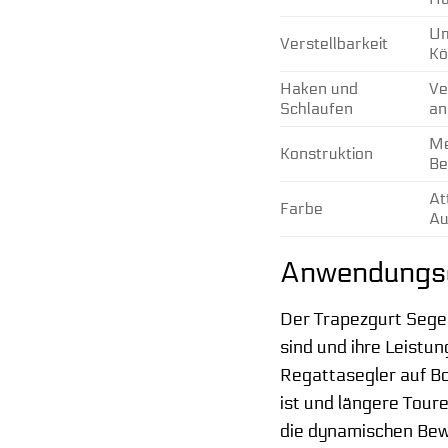
Um
Verstellbarkeit
Kö
Haken und
Ve
Schlaufen
an
Me
Konstruktion
Be
At
Farbe
Au
Anwendungsg
Der Trapezgurt Segeln
sind und ihre Leist
Regattasegler auf Bo
ist und längere Tour
die dynamischen Bewe