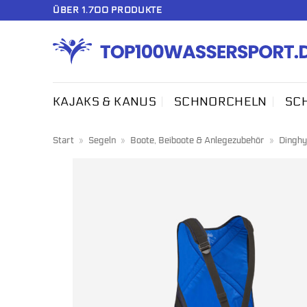
Zum
ÜBER 1.700 PRODUKTE
Inhalt
springen
KAJAKS & KANUS
SCHNORCHELN
SC
Start
»
Segeln
»
Boote, Beiboote & Anlegezubehör
»
Dinghy