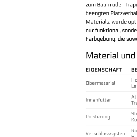
zum Baum oder Trapez
beengten Platzverhält
Materials, wurde opt
nur funktional, sond
Farbgebung, die sowo
Material und 
EIGENSCHAFT
B
Ho
Obermaterial
La
At
Innenfutter
Tr
St
Polsterung
Ko
Ro
Verschlusssystem
Ha