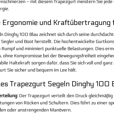
schmerzen – mit diesem Trapezgurt meistern Sie jede 
rgie.
 Ergonomie und Kraftübertragung 
n Dinghy 100 Blau zeichnet sich durch seine durchdacht
Segler und Boot herstellt. Die hochentwickelte Gurtkons
 Rumpf und minimiert punktuelle Belastungen. Dies ermög
, ohne Kompromisse bei der Bewegungsfreiheit eingehen 
bile Haltekraft sorgen dafür, dass Sie sich voll und gan
rt Sie sicher und bequem im Lee hält.
 des Trapezgurt Segeln Dinghy 100 B
rteilung:
Der Trapezgurt verteilt den Druck gleichmäßi
stungen von Rücken und Schultern. Dies führt zu einer s
den oder anstrengenden Manövern.