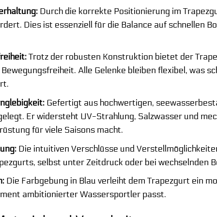
erhaltung:
Durch die korrekte Positionierung im Trapezgu
dert. Dies ist essenziell für die Balance auf schnellen 
eiheit:
Trotz der robusten Konstruktion bietet der Trap
Bewegungsfreiheit. Alle Gelenke bleiben flexibel, was 
rt.
nglebigkeit:
Gefertigt aus hochwertigen, seewasserbestän
gelegt. Er widersteht UV-Strahlung, Salzwasser und mec
rüstung für viele Saisons macht.
ung:
Die intuitiven Verschlüsse und Verstellmöglichkeit
ezgurts, selbst unter Zeitdruck oder bei wechselnden 
n:
Die Farbgebung in Blau verleiht dem Trapezgurt ein mo
ment ambitionierter Wassersportler passt.