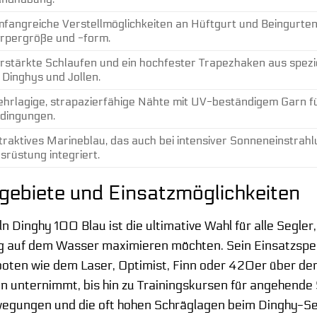
fangreiche Verstellmöglichkeiten an Hüftgurt und Beingurten 
rpergröße und -form.
rstärkte Schlaufen und ein hochfester Trapezhaken aus spezie
 Dinghys und Jollen.
hrlagige, strapazierfähige Nähte mit UV-beständigem Garn f
dingungen.
traktives Marineblau, das auch bei intensiver Sonneneinstrahlun
srüstung integriert.
ebiete und Einsatzmöglichkeiten
 Dinghy 100 Blau ist die ultimative Wahl für alle Segler
ung auf dem Wasser maximieren möchten. Sein Einsatzspe
oten wie dem Laser, Optimist, Finn oder 420er über den 
en unternimmt, bis hin zu Trainingskursen für angehende 
gungen und die oft hohen Schräglagen beim Dinghy-Sege