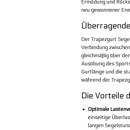
Ermüdung und Rücken
neu gewonnener Ene
Überragende
Der Trapezgurt Segel
Verbindung zwischen 
gleichmäßig über den
Ausübung des Sports
Gurtlänge und die sta
während der Trapezgu
Die Vorteile
Optimale Lastenve
einseitige Überla
langen Segelstun