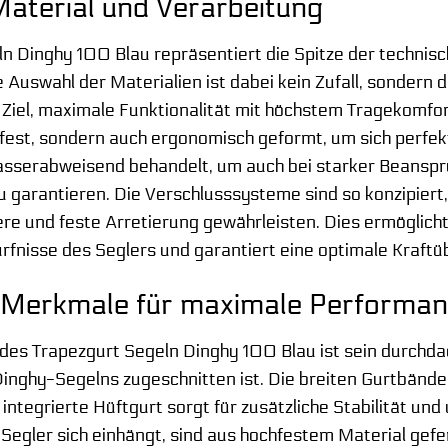
 Material und Verarbeitung
n Dinghy 100 Blau repräsentiert die Spitze der technis
 Auswahl der Materialien ist dabei kein Zufall, sondern 
Ziel, maximale Funktionalität mit höchstem Tragekomfo
ßfest, sondern auch ergonomisch geformt, um sich perfe
wasserabweisend behandelt, um auch bei starker Beansp
 garantieren. Die Verschlusssysteme sind so konzipiert, 
here und feste Arretierung gewährleisten. Dies ermöglich
dürfnisse des Seglers und garantiert eine optimale Kraft
e Merkmale für maximale Performa
 des Trapezgurt Segeln Dinghy 100 Blau ist sein durchdac
nghy-Segelns zugeschnitten ist. Die breiten Gurtbänder 
integrierte Hüftgurt sorgt für zusätzliche Stabilität un
Segler sich einhängt, sind aus hochfestem Material gefe