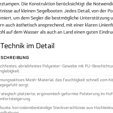
tampen. Die Konstruktion berücksichtigt die Notwendigk
nisse auf kleinen Segelbooten. Jedes Detail, von der Pos
imiert, um dem Segler die bestmögliche Unterstützung un
ern auch ästhetisch ansprechend, mit einer klaren Linie
hl auf dem Wasser als auch an Land einen guten Eindruc
Technik im Detail
ESCHREIBUNG
chfestes, abriebfestes Polyester-Gewebe mit PU-Beschichtu
nglebigkeit.
mungsaktives Mesh-Material, das Feuchtigkeit schnell vom K
agegefühl sorgt.
rategisch platzierte, ergonomisch geformte Polsterung im Hü
mfortsteigerung.
buste, korrosionsbeständige Steckverschlüsse aus Hochleistu
ndhabung.