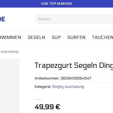
VON TOP MARKEN
Suchen
nach:
HWIMMEN
SEGELN
SUP
SURFEN
TAUCHE
 Ausrüstung
Trapezgurt Segeln Din
Artikelnummer:
3608459564547
Kategorie:
Dinghy Ausrüstung
49,99
€