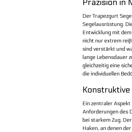
Präzision in
Der Trapezgurt Segel
Segelausrüstung. Die
Entwicklung mit dem 
nicht nur extrem rei
sind verstärkt und 
lange Lebensdauer zu
gleichzeitig eine sic
die individuellen Be
Konstruktiv
Ein zentraler Aspekt
Anforderungen des Di
bei starkem Zug. Der 
Haken, an denen der 