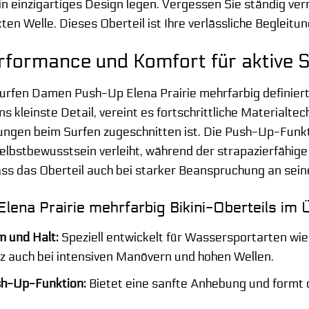
n einzigartiges Design legen. Vergessen Sie ständig v
kten Welle. Dieses Oberteil ist Ihre verlässliche Beglei
formance und Komfort für aktive S
Surfen Damen Push-Up Elena Prairie mehrfarbig definie
ns kleinste Detail, vereint es fortschrittliche Materialtec
gen beim Surfen zugeschnitten ist. Die Push-Up-Funkt
elbstbewusstsein verleiht, während der strapazierfähige
ass das Oberteil auch bei starker Beanspruchung an seine
Elena Prairie mehrfarbig Bikini-Oberteils im Ü
m und Halt:
Speziell entwickelt für Wassersportarten wie 
 auch bei intensiven Manövern und hohen Wellen.
h-Up-Funktion:
Bietet eine sanfte Anhebung und formt d