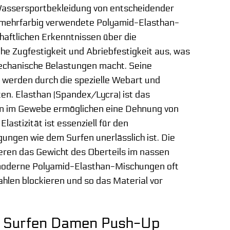
n Wassersportbekleidung von entscheidender
e mehrfarbig verwendete Polyamid-Elasthan-
haftlichen Erkenntnissen über die
he Zugfestigkeit und Abriebfestigkeit aus, was
mechanische Belastungen macht. Seine
, werden durch die spezielle Webart und
en. Elasthan (Spandex/Lycra) ist das
han im Gewebe ermöglichen eine Dehnung von
astizität ist essenziell für den
ungen wie dem Surfen unerlässlich ist. Die
eren das Gewicht des Oberteils im nassen
 moderne Polyamid-Elasthan-Mischungen oft
hlen blockieren und so das Material vor
eil Surfen Damen Push-Up