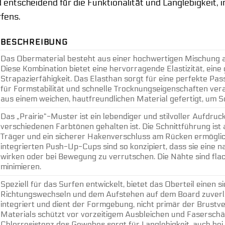
d entscheidend für die Funktionalität und Langlebigkeit,
fens.
BESCHREIBUNG
Das Obermaterial besteht aus einer hochwertigen Mischung a
Diese Kombination bietet eine hervorragende Elastizität, eine
Strapazierfähigkeit. Das Elasthan sorgt für eine perfekte P
für Formstabilität und schnelle Trocknungseigenschaften veran
aus einem weichen, hautfreundlichen Material gefertigt, um 
Das „Prairie“-Muster ist ein lebendiger und stilvoller Aufdruc
verschiedenen Farbtönen gehalten ist. Die Schnittführung ist 
Träger und ein sicherer Hakenverschluss am Rücken ermöglich
integrierten Push-Up-Cups sind so konzipiert, dass sie eine 
wirken oder bei Bewegung zu verrutschen. Die Nähte sind flac
minimieren.
Speziell für das Surfen entwickelt, bietet das Oberteil einen s
Richtungswechseln und dem Aufstehen auf dem Board zuverläs
integriert und dient der Formgebung, nicht primär der Brust
Materials schützt vor vorzeitigem Ausbleichen und Fasersch
Chlorresistenz des Gewebes sorgt für Langlebigkeit, auch be