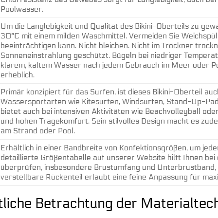
Poolwasser.
Um die Langlebigkeit und Qualität des Bikini-Oberteils zu ge
30°C mit einem milden Waschmittel. Vermeiden Sie Weichspüle
beeinträchtigen kann. Nicht bleichen. Nicht im Trockner trock
Sonneneinstrahlung geschützt. Bügeln bei niedriger Temperatu
klarem, kaltem Wasser nach jedem Gebrauch im Meer oder Po
erheblich.
Primär konzipiert für das Surfen, ist dieses Bikini-Oberteil 
Wassersportarten wie Kitesurfen, Windsurfen, Stand-Up-Padd
bietet auch bei intensiven Aktivitäten wie Beachvolleyball od
und hohen Tragekomfort. Sein stilvolles Design macht es zud
am Strand oder Pool.
Erhältlich in einer Bandbreite von Konfektionsgrößen, um jed
detaillierte Größentabelle auf unserer Website hilft Ihnen be
überprüfen, insbesondere Brustumfang und Unterbrustband, u
verstellbare Rückenteil erlaubt eine feine Anpassung für max
liche Betrachtung der Materialtec