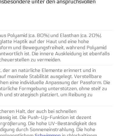
 insbesondere unter den anspruchsvollen
us Polyamid (ca. 80%) und Elasthan (ca. 20%).
 glatte Haptik auf der Haut und eine hohe
assform und Bewegungsfreiheit, während Polyamid
twortlich ist. Die innere Auskleidung ist ebenfalls
Scheuerstellen zu vermeiden.
k, der an natürliche Elemente erinnert und in
auf maximale Stabilität ausgelegt. Verstellbare
en eine individuelle Anpassung der Passform. Die
natürliche Formgebung unterstützen, ohne steif zu
h und strategisch platziert, um Reibung zu
icheren Halt, der auch bei schnellen
sig ist. Die Push-Up-Funktion ist dezent
vergrößerung. Die hohe UV-Beständigkeit des
ädigung durch Sonneneinstrahlung. Die hohe
i gelegentlichem
Schwimmen
in chlorhaltigem