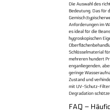
Die Auswahl des rich
Bedeutung. Das für 
Gemisch (typischerwe
Anforderungen im Was
es ideal für die Be
hygroskopischen Eige
Oberflächenbehandlun
Schlüsselmaterial fü
mehreren hundert Proz
enganliegenden, aber
geringe Wasseraufna
Zustand und verhind
mit UV-Schutz-Filter
Degradation schützen
FAQ – Häufig