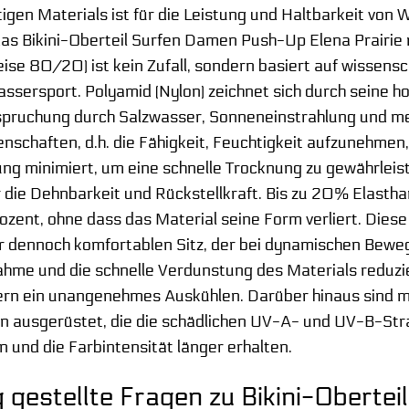
tigen Materials ist für die Leistung und Haltbarkeit vo
das Bikini-Oberteil Surfen Damen Push-Up Elena Prairi
ise 80/20) ist kein Zufall, sondern basiert auf wissensc
sersport. Polyamid (Nylon) zeichnet sich durch seine ho
anspruchung durch Salzwasser, Sonneneinstrahlung und 
nschaften, d.h. die Fähigkeit, Feuchtigkeit aufzunehmen
g minimiert, um eine schnelle Trocknung zu gewährleist
r die Dehnbarkeit und Rückstellkraft. Bis zu 20% Elast
ent, ohne dass das Material seine Form verliert. Diese El
 dennoch komfortablen Sitz, der bei dynamischen Beweg
hme und die schnelle Verdunstung des Materials reduzi
ern ein unangenehmes Auskühlen. Darüber hinaus sind
n ausgerüstet, die die schädlichen UV-A- und UV-B-Stra
 und die Farbintensität länger erhalten.
 gestellte Fragen zu Bikini-Obert