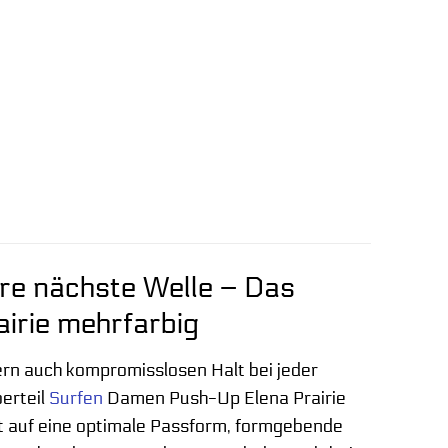
Ihre nächste Welle – Das
irie mehrfarbig
dern auch kompromisslosen Halt bei jeder
berteil
Surfen
Damen Push-Up Elena Prairie
rt auf eine optimale Passform, formgebende