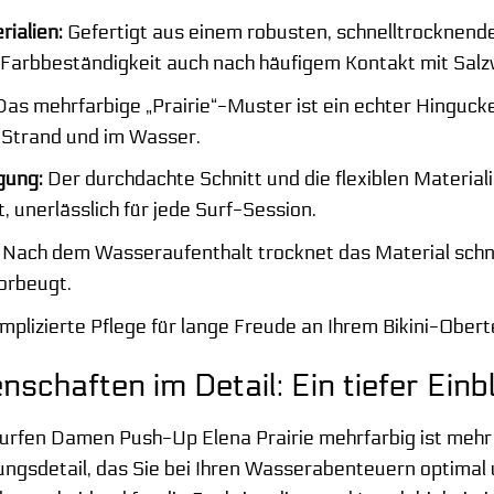
ialien:
Gefertigt aus einem robusten, schnelltrocknen
 Farbbeständigkeit auch nach häufigem Kontakt mit Salz
as mehrfarbige „Prairie“-Muster ist ein echter Hingucker
 Strand und im Wasser.
gung:
Der durchdachte Schnitt und die flexiblen Materia
 unerlässlich für jede Surf-Session.
Nach dem Wasseraufenthalt trocknet das Material schn
vorbeugt.
plizierte Pflege für lange Freude an Ihrem Bikini-Oberte
schaften im Detail: Ein tiefer Einbl
Surfen Damen Push-Up Elena Prairie mehrfarbig ist mehr a
ngsdetail, das Sie bei Ihren Wasserabenteuern optimal 