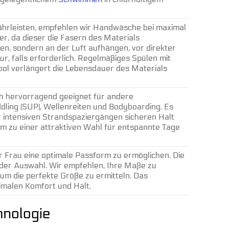
währleisten, empfehlen wir Handwäsche bei maximal
r, da dieser die Fasern des Materials
nen, sondern an der Luft aufhängen, vor direkter
r, falls erforderlich. Regelmäßiges Spülen mit
ol verlängert die Lebensdauer des Materials
auch hervorragend geeignet für andere
ling (SUP), Wellenreiten und Bodyboarding. Es
er intensiven Strandspaziergängen sicheren Halt
em zu einer attraktiven Wahl für entspannte Tage
er Frau eine optimale Passform zu ermöglichen. Die
i der Auswahl. Wir empfehlen, Ihre Maße zu
m die perfekte Größe zu ermitteln. Das
imalen Komfort und Halt.
hnologie