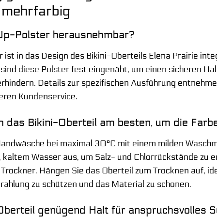
e mehrfarbig
-Up-Polster herausnehmbar?
ist in das Design des Bikini-Oberteils Elena Prairie int
el sind diese Polster fest eingenäht, um einen sicheren H
erhindern. Details zur spezifischen Ausführung entnehme
seren Kundenservice.
h das Bikini-Oberteil am besten, um die Far
Handwäsche bei maximal 30°C mit einem milden Waschmit
, kaltem Wasser aus, um Salz- und Chlorrückstände zu e
Trockner. Hängen Sie das Oberteil zum Trocknen auf, id
rahlung zu schützen und das Material zu schonen.
 Oberteil genügend Halt für anspruchsvolles 