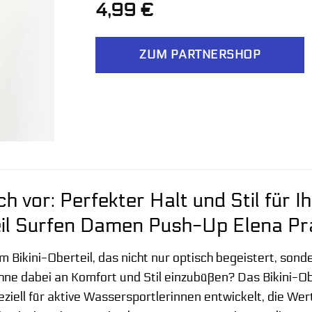
4,99
€
ZUM PARTNERSHOP
ich vor: Perfekter Halt und Stil für 
eil Surfen Damen Push-Up Elena Pra
m Bikini-Oberteil, das nicht nur optisch begeistert, son
ohne dabei an Komfort und Stil einzubüßen? Das Bikini-O
ziell für aktive Wassersportlerinnen entwickelt, die We