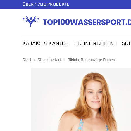
Zum
ÜBER 1.700 PRODUKTE
Inhalt
springen
KAJAKS & KANUS
SCHNORCHELN
SC
Start
»
Strandbedarf
»
Bikinis, Badeanzüge Damen