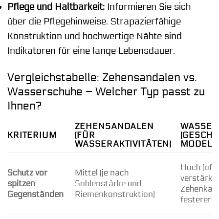
Pflege und Haltbarkeit:
Informieren Sie sich
über die Pflegehinweise. Strapazierfähige
Konstruktion und hochwertige Nähte sind
Indikatoren für eine lange Lebensdauer.
Vergleichstabelle: Zehensandalen vs.
Wasserschuhe – Welcher Typ passt zu
Ihnen?
ZEHENSANDALEN
WASSER
KRITERIUM
(FÜR
(GESCH
WASSERAKTIVITÄTEN)
MODELL
Hoch (oft 
Schutz vor
Mittel (je nach
verstärkt
spitzen
Sohlenstärke und
Zehenkap
Gegenständen
Riemenkonstruktion)
festerer S