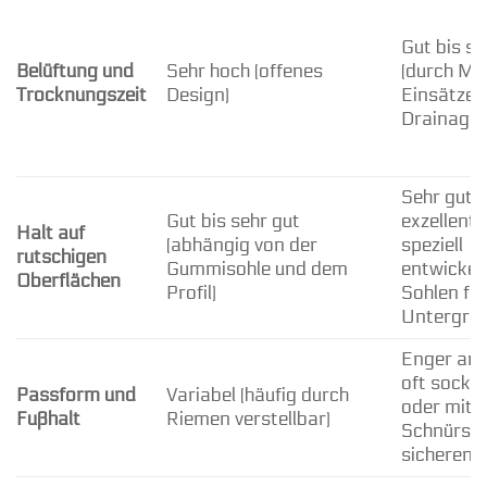
Gut bis se
Belüftung und
Sehr hoch (offenes
(durch Me
Trocknungszeit
Design)
Einsätze 
Drainage
Sehr gut b
Gut bis sehr gut
exzellent 
Halt auf
(abhängig von der
speziell
rutschigen
Gummisohle und dem
entwickel
Oberflächen
Profil)
Sohlen fü
Untergrun
Enger anl
oft socke
Passform und
Variabel (häufig durch
oder mit
Fußhalt
Riemen verstellbar)
Schnürsys
sicheren 