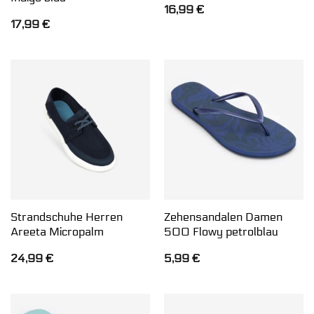
16,99
€
17,99
€
Strandschuhe Herren
Zehensandalen Damen
Areeta Micropalm
500 Flowy petrolblau
24,99
€
5,99
€