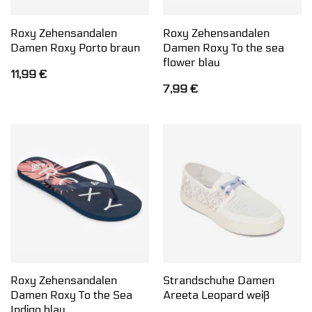
Roxy Zehensandalen
Roxy Zehensandalen
Damen Roxy Porto braun
Damen Roxy To the sea
flower blau
11,99
€
7,99
€
Roxy Zehensandalen
Strandschuhe Damen
Damen Roxy To the Sea
Areeta Leopard weiß
Indigo blau