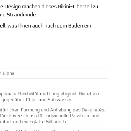
te Design machen dieses Bikini-Oberteil zu
 und Strandmode.
ll, was Ihnen auch nach dem Baden ein
n Elena
male Flexibilität und Langlebigkeit. Bietet ein
t gegenüber Chlor und Salzwasser.
türlichen Formung und Anhebung des Dekolletés.
Rückenverschluss für individuelle Passform und
fort und eine glatte Silhouette.