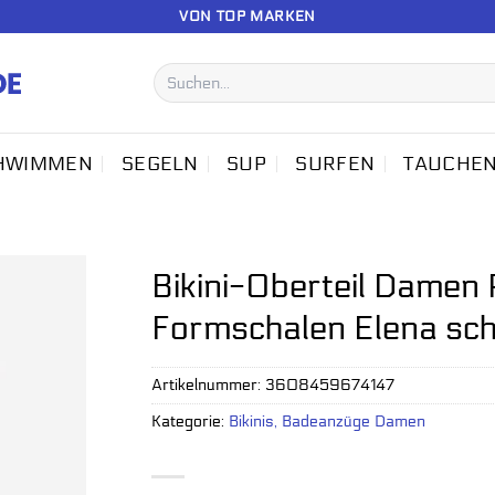
VON TOP MARKEN
Suchen
nach:
HWIMMEN
SEGELN
SUP
SURFEN
TAUCHE
Bikini-Oberteil Damen
Formschalen Elena sc
Artikelnummer:
3608459674147
Kategorie:
Bikinis, Badeanzüge Damen