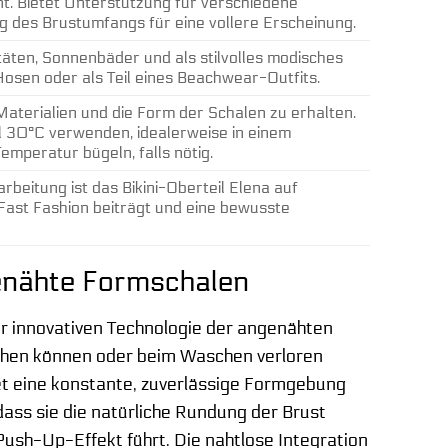
nt. Bietet Unterstützung für verschiedene
 des Brustumfangs für eine vollere Erscheinung.
täten, Sonnenbäder und als stilvolles modisches
Hosen oder als Teil eines Beachwear-Outfits.
aterialien und die Form der Schalen zu erhalten.
30°C verwenden, idealerweise in einem
emperatur bügeln, falls nötig.
rbeitung ist das Bikini-Oberteil Elena auf
 Fast Fashion beiträgt und eine bewusste
genähte Formschalen
der innovativen Technologie der angenähten
schen können oder beim Waschen verloren
tet eine konstante, zuverlässige Formgebung
dass sie die natürliche Rundung der Brust
ush-Up-Effekt führt. Die nahtlose Integration