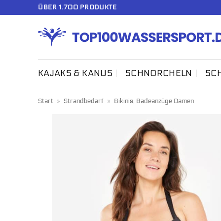
Zum
ÜBER 1.700 PRODUKTE
Inhalt
springen
KAJAKS & KANUS
SCHNORCHELN
SC
Start
»
Strandbedarf
»
Bikinis, Badeanzüge Damen