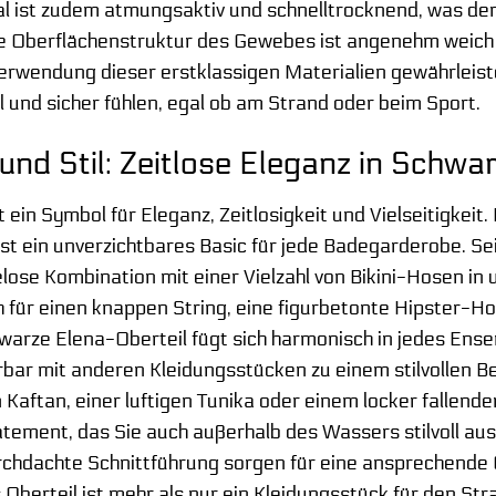
al ist zudem atmungsaktiv und schnelltrocknend, was 
 Die Oberflächenstruktur des Gewebes ist angenehm weic
erwendung dieser erstklassigen Materialien gewährleistet
 und sicher fühlen, egal ob am Strand oder beim Sport.
t und Stil: Zeitlose Eleganz in Schwa
 ein Symbol für Eleganz, Zeitlosigkeit und Vielseitigkeit.
st ein unverzichtbares Basic für jede Badegarderobe. Sein
lose Kombination mit einer Vielzahl von Bikini-Hosen in
ch für einen knappen String, eine figurbetonte Hipster-
warze Elena-Oberteil fügt sich harmonisch in jedes Ensem
rbar mit anderen Kleidungsstücken zu einem stilvollen 
Kaftan, einer luftigen Tunika oder einem locker fallende
ement, das Sie auch außerhalb des Wassers stilvoll auss
rchdachte Schnittführung sorgen für eine ansprechende Op
 Oberteil ist mehr als nur ein Kleidungsstück für den Stran