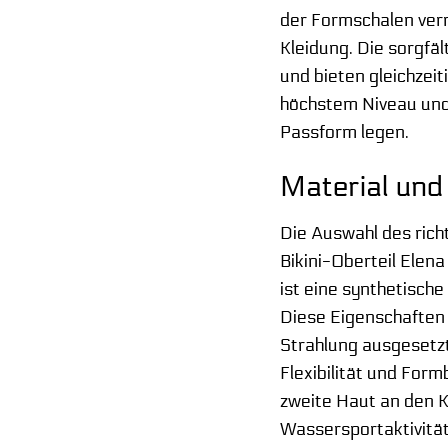
der Formschalen verm
Kleidung. Die sorgfä
und bieten gleichzei
höchstem Niveau und 
Passform legen.
Material und
Die Auswahl des rich
Bikini-Oberteil Elen
ist eine synthetische
Diese Eigenschaften
Strahlung ausgesetzt
Flexibilität und Form
zweite Haut an den K
Wassersportaktivitäte