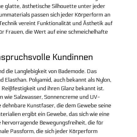
 glatte, ästhetische Silhouette unter jeder
haummaterials passen sich jeder Körperform an
echnik vereint Funktionalität und Ästhetik auf
ür Frauen, die Wert auf eine schmeichelhafte
nspruchsvolle Kundinnen
und die Langlebigkeit von Bademode. Das
d Elasthan. Polyamid, auch bekannt als Nylon,
 Reißfestigkeit und ihren Glanz bekannt ist.
gen wie Salzwasser, Sonnencreme und UV-
ine dehnbare Kunstfaser, die dem Gewebe seine
terialien ergibt ein Gewebe, das sich wie eine
e hervorragende Bewegungsfreiheit, die für
imale Passform, die sich jeder Körperform