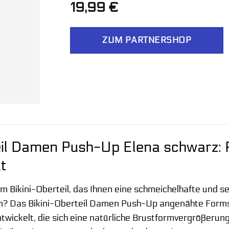
19,99
€
ZUM PARTNERSHOP
eil Damen Push-Up Elena schwarz: P
tt
m Bikini-Oberteil, das Ihnen eine schmeichelhafte und s
en? Das Bikini-Oberteil Damen Push-Up angenähte Form
ntwickelt, die sich eine natürliche Brustformvergrößerun