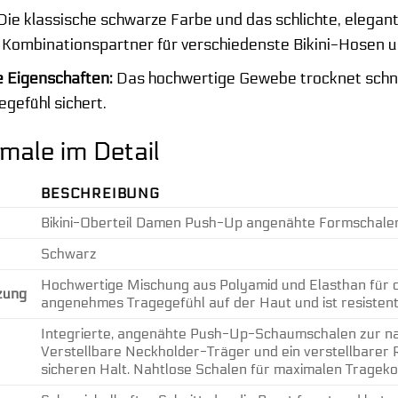
Die klassische schwarze Farbe und das schlichte, elegan
n Kombinationspartner für verschiedenste Bikini-Hosen
 Eigenschaften:
Das hochwertige Gewebe trocknet schne
gefühl sichert.
ale im Detail
BESCHREIBUNG
Bikini-Oberteil Damen Push-Up angenähte Formschale
Schwarz
Hochwertige Mischung aus Polyamid und Elasthan für opti
zung
angenehmes Tragegefühl auf der Haut und ist resisten
Integrierte, angenähte Push-Up-Schaumschalen zur na
Verstellbare Neckholder-Träger und ein verstellbarer 
sicheren Halt. Nahtlose Schalen für maximalen Tragekom