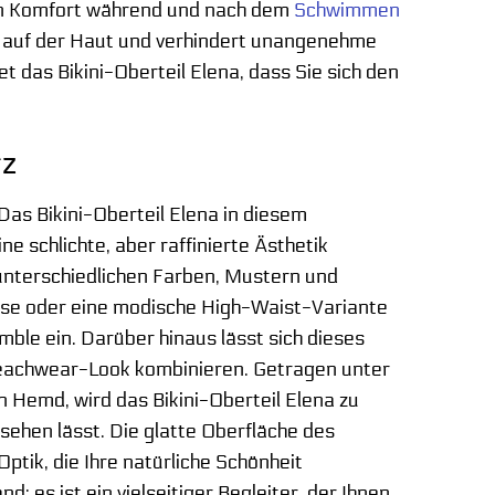
den Komfort während und nach dem
Schwimmen
h auf der Haut und verhindert unangenehme
 das Bikini-Oberteil Elena, dass Sie sich den
rz
 Das Bikini-Oberteil Elena in diesem
e schlichte, aber raffinierte Ästhetik
 unterschiedlichen Farben, Mustern und
Hose oder eine modische High-Waist-Variante
ble ein. Darüber hinaus lässt sich dieses
Beachwear-Look kombinieren. Getragen unter
n Hemd, wird das Bikini-Oberteil Elena zu
ehen lässt. Die glatte Oberfläche des
tik, die Ihre natürliche Schönheit
d; es ist ein vielseitiger Begleiter, der Ihnen