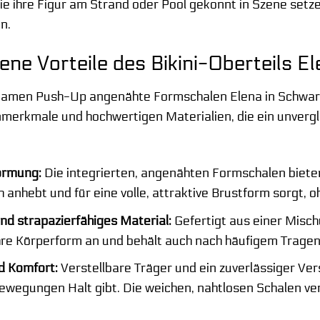
, die ihre Figur am Strand oder Pool gekonnt in Szene se
n.
ne Vorteile des Bikini-Oberteils E
 Damen Push-Up angenähte Formschalen Elena in Schwarz
erkmale und hochwertigen Materialien, die ein unvergle
ormung:
Die integrierten, angenähten Formschalen biete
h anhebt und für eine volle, attraktive Brustform sorgt, 
nd strapazierfähiges Material:
Gefertigt aus einer Misch
Ihre Körperform an und behält auch nach häufigem Trage
d Komfort:
Verstellbare Träger und ein zuverlässiger Vers
Bewegungen Halt gibt. Die weichen, nahtlosen Schalen ve