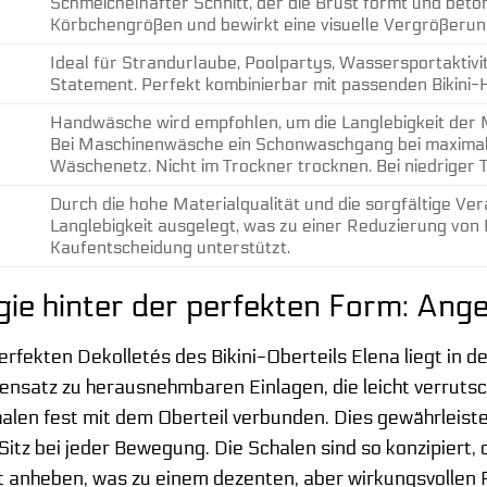
Schmeichelhafter Schnitt, der die Brust formt und beto
Körbchengrößen und bewirkt eine visuelle Vergrößerung
Ideal für Strandurlaube, Poolpartys, Wassersportaktivi
Statement. Perfekt kombinierbar mit passenden Bikini-
Handwäsche wird empfohlen, um die Langlebigkeit der M
Bei Maschinenwäsche ein Schonwaschgang bei maximal 
Wäschenetz. Nicht im Trockner trocknen. Bei niedriger T
Durch die hohe Materialqualität und die sorgfältige Vera
Langlebigkeit ausgelegt, was zu einer Reduzierung von
Kaufentscheidung unterstützt.
gie hinter der perfekten Form: An
rfekten Dekolletés des Bikini-Oberteils Elena liegt in 
ensatz zu herausnehmbaren Einlagen, die leicht verrut
halen fest mit dem Oberteil verbunden. Dies gewährleis
itz bei jeder Bewegung. Die Schalen sind so konzipiert, 
anheben, was zu einem dezenten, aber wirkungsvollen P