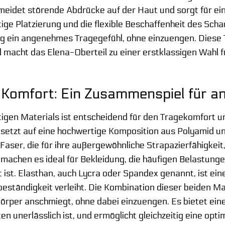
eidet störende Abdrücke auf der Haut und sorgt für eine
ltige Platzierung und die flexible Beschaffenheit des Sc
tig ein angenehmes Tragegefühl, ohne einzuengen. Diese T
macht das Elena-Oberteil zu einer erstklassigen Wahl f
 Komfort: Ein Zusammenspiel für a
tigen Materials ist entscheidend für den Tragekomfort 
a setzt auf eine hochwertige Komposition aus Polyamid un
 Faser, die für ihre außergewöhnliche Strapazierfähigkeit,
 machen es ideal für Bekleidung, die häufigen Belastun
 ist. Elasthan, auch Lycra oder Spandex genannt, ist e
beständigkeit verleiht. Die Kombination dieser beiden Ma
örper anschmiegt, ohne dabei einzuengen. Es bietet ein
n unerlässlich ist, und ermöglicht gleichzeitig eine opt