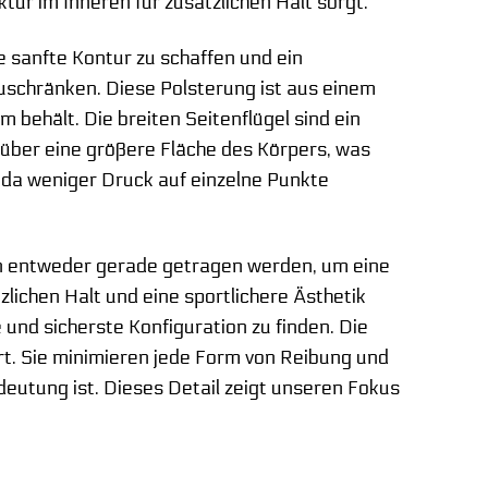
tur im Inneren für zusätzlichen Halt sorgt.
ne sanfte Kontur zu schaffen und ein
uschränken. Diese Polsterung ist aus einem
 behält. Die breiten Seitenflügel sind ein
g über eine größere Fläche des Körpers, was
, da weniger Druck auf einzelne Punkte
nnen entweder gerade getragen werden, um eine
lichen Halt und eine sportlichere Ästhetik
e und sicherste Konfiguration zu finden. Die
t. Sie minimieren jede Form von Reibung und
eutung ist. Dieses Detail zeigt unseren Fokus