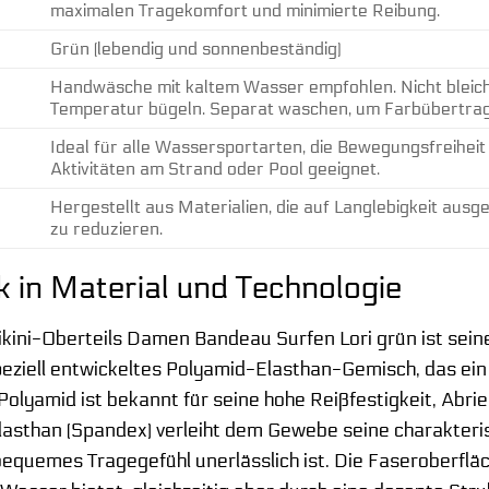
maximalen Tragekomfort und minimierte Reibung.
Grün (lebendig und sonnenbeständig)
Handwäsche mit kaltem Wasser empfohlen. Nicht bleiche
Temperatur bügeln. Separat waschen, um Farbübertra
Ideal für alle Wassersportarten, die Bewegungsfreiheit
Aktivitäten am Strand oder Pool geeignet.
Hergestellt aus Materialien, die auf Langlebigkeit ausg
zu reduzieren.
ck in Material und Technologie
kini-Oberteils Damen Bandeau Surfen Lori grün ist sein
eziell entwickeltes Polyamid-Elasthan-Gemisch, das ein i
olyamid ist bekannt für seine hohe Reißfestigkeit, Abrie
lasthan (Spandex) verleiht dem Gewebe seine charakteri
bequemes Tragegefühl unerlässlich ist. Die Faseroberfläche