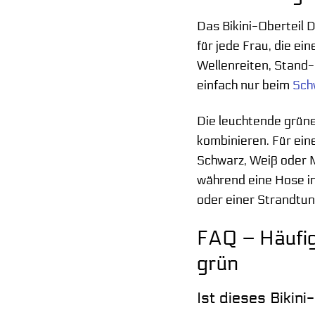
Das Bikini-Oberteil D
für jede Frau, die ei
Wellenreiten, Stand-
einfach nur beim
Sc
Die leuchtende grüne 
kombinieren. Für ei
Schwarz, Weiß oder M
während eine Hose in
oder einer Strandtun
FAQ – Häufig
grün
Ist dieses Bikin