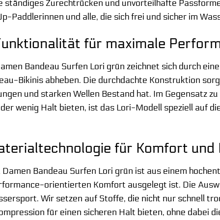
e ständiges Zurechtrücken und unvorteilhafte Passformen
p-Paddlerinnen und alle, die sich frei und sicher im W
unktionalität für maximale Perfor
Damen Bandeau Surfen Lori grün zeichnet sich durch eine
u-Bikinis abheben. Die durchdachte Konstruktion sorgt f
gen und starken Wellen Bestand hat. Im Gegensatz zu 
der wenig Halt bieten, ist das Lori-Modell speziell auf 
aterialtechnologie für Komfort und 
l Damen Bandeau Surfen Lori grün ist aus einem hochentw
rformance-orientierten Komfort ausgelegt ist. Die Auswa
sersport. Wir setzen auf Stoffe, die nicht nur schnell t
ompression für einen sicheren Halt bieten, ohne dabei d