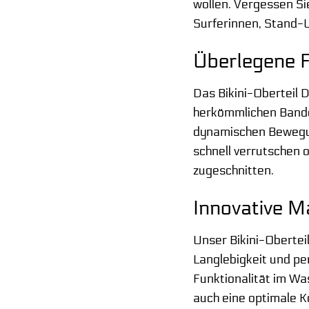
wollen. Vergessen Si
Surferinnen, Stand-U
Überlegene F
Das Bikini-Oberteil 
herkömmlichen Bandea
dynamischen Bewegun
schnell verrutschen o
zugeschnitten.
Innovative M
Unser Bikini-Obertei
Langlebigkeit und pe
Funktionalität im Was
auch eine optimale K