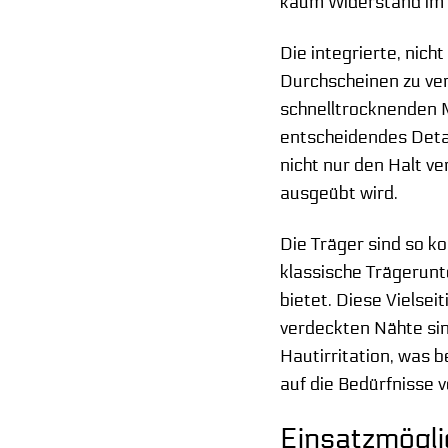
kaum Widerstand im W
Die integrierte, nich
Durchscheinen zu ver
schnelltrocknenden M
entscheidendes Detai
nicht nur den Halt v
ausgeübt wird.
Die Träger sind so k
klassische Trägerunt
bietet. Diese Vielsei
verdeckten Nähte si
Hautirritation, was 
auf die Bedürfnisse v
Einsatzmögli