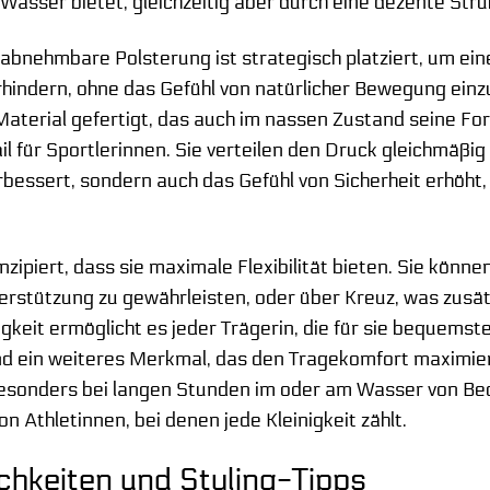
asser bietet, gleichzeitig aber durch eine dezente Struk
t abnehmbare Polsterung ist strategisch platziert, um ei
hindern, ohne das Gefühl von natürlicher Bewegung einz
aterial gefertigt, das auch im nassen Zustand seine Form
l für Sportlerinnen. Sie verteilen den Druck gleichmäßi
erbessert, sondern auch das Gefühl von Sicherheit erhöht
onzipiert, dass sie maximale Flexibilität bieten. Sie kö
erstützung zu gewährleisten, oder über Kreuz, was zusätz
tigkeit ermöglicht es jeder Trägerin, die für sie bequemst
nd ein weiteres Merkmal, das den Tragekomfort maximier
besonders bei langen Stunden im oder am Wasser von Bed
on Athletinnen, bei denen jede Kleinigkeit zählt.
chkeiten und Styling-Tipps