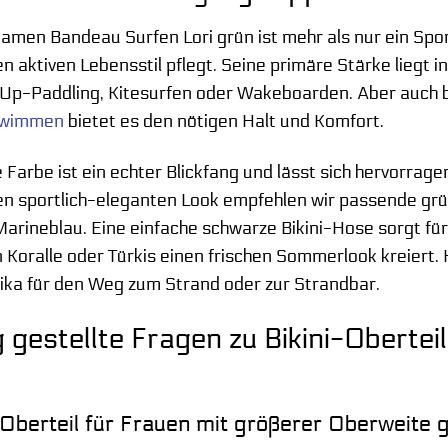
amen Bandeau Surfen Lori grün ist mehr als nur ein Sport-
nen aktiven Lebensstil pflegt. Seine primäre Stärke liegt
Up-Paddling, Kitesurfen oder Wakeboarden. Aber auch b
hwimmen
bietet es den nötigen Halt und Komfort.
Farbe ist ein echter Blickfang und lässt sich hervorrage
nen sportlich-eleganten Look empfehlen wir passende gr
arineblau. Eine einfache schwarze Bikini-Hose sorgt für 
 Koralle oder Türkis einen frischen Sommerlook kreiert.
ika für den Weg zum Strand oder zur Strandbar.
 gestellte Fragen zu Bikini-Oberte
i-Oberteil für Frauen mit größerer Oberweite 