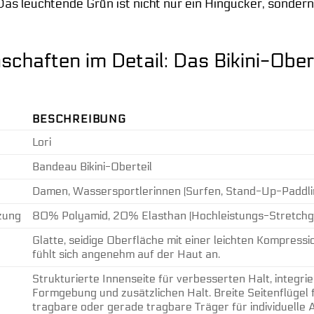
as leuchtende Grün ist nicht nur ein Hingucker, sondern
schaften im Detail: Das Bikini-Ob
BESCHREIBUNG
Lori
Bandeau Bikini-Oberteil
Damen, Wassersportlerinnen (Surfen, Stand-Up-Paddling
zung
80% Polyamid, 20% Elasthan (Hochleistungs-Stretch
Glatte, seidige Oberfläche mit einer leichten Kompressi
fühlt sich angenehm auf der Haut an.
Strukturierte Innenseite für verbesserten Halt, integri
Formgebung und zusätzlichen Halt. Breite Seitenflügel fü
tragbare oder gerade tragbare Träger für individuelle