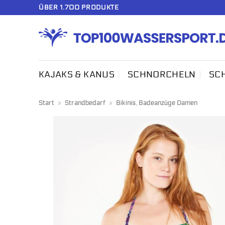
Zum
ÜBER 1.700 PRODUKTE
Inhalt
springen
KAJAKS & KANUS
SCHNORCHELN
SC
Start
»
Strandbedarf
»
Bikinis, Badeanzüge Damen