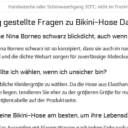
Handwäsche oder Schonwaschgang 30°C, nicht im Trockner
 gestellte Fragen zu Bikini-Hose 
ose Nina Borneo schwarz blickdicht, auch wenn
ina Borneo schwarz ist so konzipiert, dass sie auch im na
 und die dichte Webart sorgen für zuverlässige Abdecku
lte ich wählen, wenn ich unsicher bin?
bliche Kleidergröße zu wählen. Da die Hose aus Elasthan b
 liegen, tendieren Sie eher zu der größeren Größe für m
rößentabelle auf der Produktseite.
eine Bikini-Hose am besten, um ihre Lebensd
t das Ausspülen mit klarem Wasser nach jedem Gebrauc