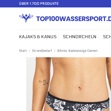
Zum
ÜBER 1.700 PRODUKTE
Inhalt
springen
KAJAKS & KANUS
SCHNORCHELN
SC
Start
»
Strandbedarf
»
Bikinis, Badeanzüge Damen