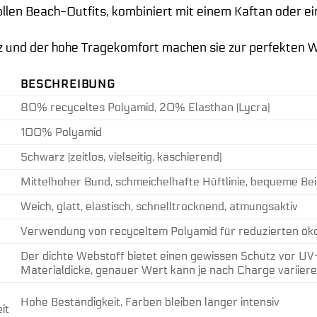
lvollen Beach-Outfits, kombiniert mit einem Kaftan oder e
nz und der hohe Tragekomfort machen sie zur perfekten W
BESCHREIBUNG
80% recyceltes Polyamid, 20% Elasthan (Lycra)
100% Polyamid
Schwarz (zeitlos, vielseitig, kaschierend)
Mittelhoher Bund, schmeichelhafte Hüftlinie, bequeme Be
Weich, glatt, elastisch, schnelltrocknend, atmungsaktiv
Verwendung von recyceltem Polyamid für reduzierten ök
Der dichte Webstoff bietet einen gewissen Schutz vor UV
Materialdicke, genauer Wert kann je nach Charge variiere
Hohe Beständigkeit, Farben bleiben länger intensiv
it