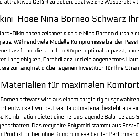
nd attraktives Gefühl zu geben, egal welche Wasseraktivi
kini-Hose Nina Borneo Schwarz Ihre
dard-Bikinihosen zeichnet sich die Nina Borneo durch ei
 aus. Während viele Modelle Kompromisse bei der Passfo
ne Passform, die sich dem Körper optimal anpasst, ohne
t Langlebigkeit, Farbbrillanz und ein angenehmes Hautg
sie zur langfristig überlegenen Investition für Ihre Str
Materialien für maximalen Komfort
 Borneo schwarz wird aus einem sorgfältig ausgewählten T
ort entwickelt wurde. Das Hauptmaterial besteht aus e
se Kombination bietet eine herausragende Balance aus Str
genschaften. Das recycelte Polyamid stammt aus Post-C
 Produktion bei, ohne Kompromisse bei der Performance