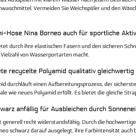
nwaschmittel. Vermeiden Sie Weichspüler und den Wäsch
ini-Hose Nina Borneo auch für sportliche Akt
etet durch ihre elastischen Fasern und den sicheren Sch
e Vielzahl von Wasserportarten macht.
te recycelte Polyamid qualitativ gleichwerti
mid durchläuft einen Aufbereitungsprozess, der sicherstel
 wie neues Polyamid erfüllt. Es bietet die gleiche Strap
hwarz anfällig für Ausbleichen durch Sonnene
t generell recht widerstandsfähig. Durch die hochwertige
neo schwarz darauf ausgelegt, ihre Farbintensität auch 