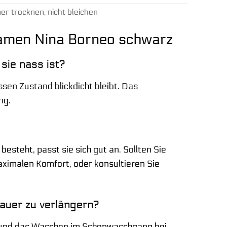
 trocknen, nicht bleichen
Damen Nina Borneo schwarz
 sie nass ist?
ssen Zustand blickdicht bleibt. Das
ng.
esteht, passt sie sich gut an. Sollten Sie
aximalen Komfort, oder konsultieren Sie
auer zu verlängern?
h und das Waschen im Schonwaschgang bei