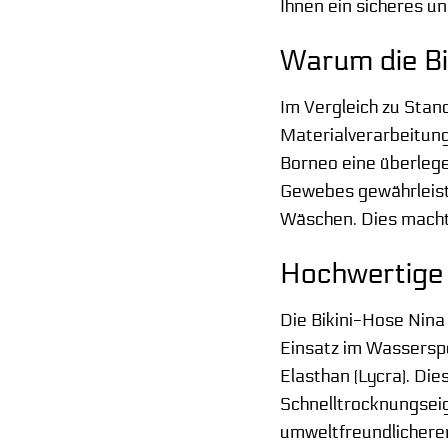
Ihnen ein sicheres u
Warum die Bi
Im Vergleich zu Stan
Materialverarbeitung
Borneo eine überlege
Gewebes gewährleiste
Wäschen. Dies macht 
Hochwertige 
Die Bikini-Hose Nina
Einsatz im Wassersp
Elasthan (Lycra). Die
Schnelltrocknungsei
umweltfreundlicheren