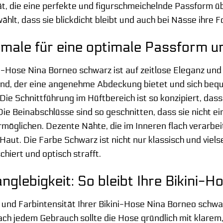
ät, die eine perfekte und figurschmeichelnde Passform ü
wählt, dass sie blickdicht bleibt und auch bei Nässe ihre 
ale für eine optimale Passform u
i-Hose Nina Borneo schwarz ist auf zeitlose Eleganz und 
nd, der eine angenehme Abdeckung bietet und sich bequ
Die Schnittführung im Hüftbereich ist so konzipiert, das
 Die Beinabschlüsse sind so geschnitten, dass sie nicht
möglichen. Dezente Nähte, die im Inneren flach verarbe
 Haut. Die Farbe Schwarz ist nicht nur klassisch und vie
schiert und optisch strafft.
nglebigkeit: So bleibt Ihre Bikini-
 und Farbintensität Ihrer Bikini-Hose Nina Borneo schwa
ch jedem Gebrauch sollte die Hose gründlich mit klarem