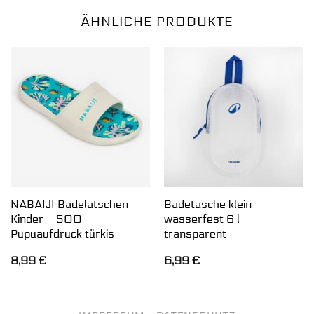
ÄHNLICHE PRODUKTE
NABAIJI Badelatschen
Badetasche klein
Kinder – 500
wasserfest 6 l –
Pupuaufdruck türkis
transparent
8,99
€
6,99
€