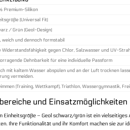
 Premium-Silikon
itsgröße (Universal Fit)
arz / Grün (Geol-Design)
t, weich und dennoch formstabil
 Widerstandsfähigkeit gegen Chlor, Salzwasser und UV-Stra
orragende Dehnbarkeit für eine individuelle Passform
ach mit kaltem Wasser abspülen und an der Luft trocknen las
rung vermeiden.
immen (Training, Wettkampf), Triathlon, Wassergymnastik, Fre
ereiche und Einsatzmöglichkeiten
 Einheitsgröße – Geol schwarz/grün ist ein vielseitiges 
n. Ihre Funktionalität und ihr Komfort machen sie zur id