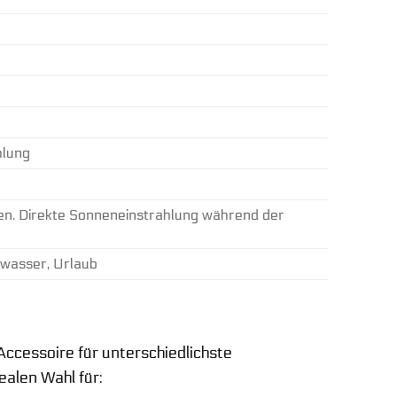
hlung
sen. Direkte Sonneneinstrahlung während der
iwasser, Urlaub
Accessoire für unterschiedlichste
ealen Wahl für: