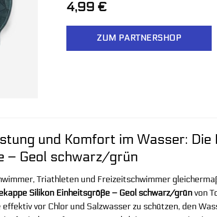
4,99
€
ZUM PARTNERSHOP
stung und Komfort im Wasser: Die 
e – Geol schwarz/grün
hwimmer, Triathleten und Freizeitschwimmer gleichermaß
ekappe Silikon Einheitsgröße – Geol schwarz/grün
von T
 effektiv vor Chlor und Salzwasser zu schützen, den Wa