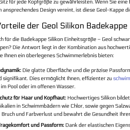
itz für jede Kopfgröße zu gewährleisten. Wenn Sie eine 
in ansprechendes Design vereint, ist diese Geol-Kappe di
orteile der Geol Silikon Badekappe
ch für die Badekappe Silikon Einheitsgröße – Geol schwa
pen? Die Antwort liegt in der Kombination aus hochwert
e Ihnen ein überlegenes Schwimmerlebnis bieten:
odynamik:
Die glatte Oberfläche und die präzise Passfo
ignifikant. Dies ermöglicht Ihnen, effizienter zu
schwi
s im Pool oder im offenen Wasser.
hutz für Haar und Kopfhaut:
Hochwertiges Silikon bildet
kalien in Schwimmbädern wie Chlor, sowie gegen Salzwa
 Bruch und Farbverlust und bewahrt die Gesundheit Ihre
Tragekomfort und Passform:
Dank der elastischen Eigensc