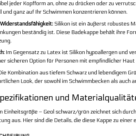
xibel jeder Kopfform an, ohne zu drücken oder zu verruts
oll und ganz auf Ihr Schwimmen konzentrieren können.
 Widerstandsfähigkeit:
Silikon ist ein äußerst robustes M
ungen beständig ist. Diese Badekappe behält ihre Form u
zung.
h:
Im Gegensatz zu Latex ist Silikon hypoallergen und ve
ner sicheren Option für Personen mit empfindlicher Haut
ie Kombination aus tiefem Schwarz und lebendigem Grün
tlichen Look, der sowohl im Schwimmbecken als auch am
pezifikationen und Materialqualitä
n Einheitsgröße – Geol schwarz/grün zeichnet sich durch
tung aus. Hier sind die Details, die diese Kappe zu eine
CHREIBUNG