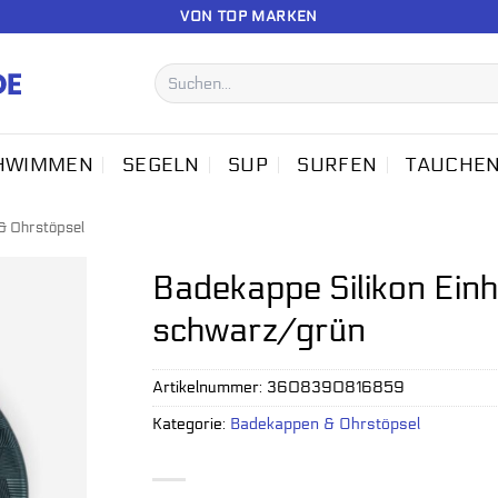
VON TOP MARKEN
Suchen
nach:
HWIMMEN
SEGELN
SUP
SURFEN
TAUCHE
& Ohrstöpsel
Badekappe Silikon Einh
schwarz/grün
Artikelnummer:
3608390816859
Kategorie:
Badekappen & Ohrstöpsel