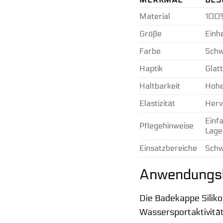
Material
100%
Größe
Einhe
Farbe
Schw
Haptik
Glat
Haltbarkeit
Hohe
Elastizität
Herv
Einf
Pflegehinweise
Lage
Einsatzbereiche
Schw
Anwendungsb
Die Badekappe Silikon
Wassersportaktivitäte