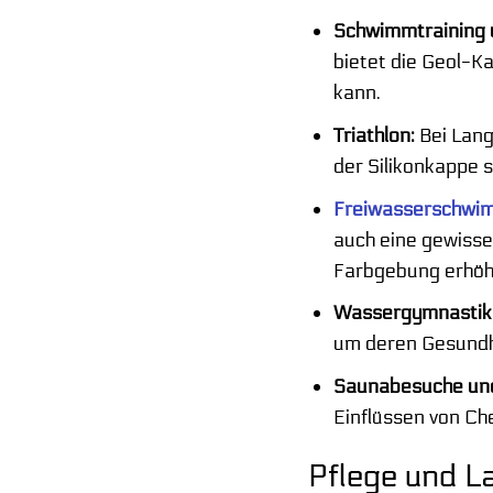
Schwimmtraining 
bietet die Geol-K
kann.
Triathlon:
Bei Lang
der Silikonkappe s
Freiwasserschwi
auch eine gewisse
Farbgebung erhöht
Wassergymnastik
um deren Gesundhei
Saunabesuche un
Einflüssen von Ch
Pflege und L