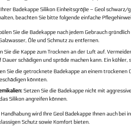
hrer Badekappe Silikon Einheitsgröße – Geol schwarz/gr
halten, beachten Sie bitte folgende einfache Pflegehinwe
ülen Sie die Badekappe nach jedem Gebrauch gründlich 
Salzwasser, Öle und Schmutz zu entfernen.
 Sie die Kappe zum Trocknen an der Luft auf. Vermeiden
f Dauer schädigen und spröde machen kann. Ein kühler, sc
n Sie die getrocknete Badekappe an einem trockenen O
beschädigen könnten.
mikalien:
Setzen Sie die Badekappe nicht mit aggressiv
das Silikon angreifen können.
e Handhabung wird Ihre Geol Badekappe Ihnen auch bei i
klassigen Schutz sowie Komfort bieten.