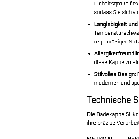
Einheitsgröße fle
sodass Sie sich v
Langlebigkeit und
Temperaturschwank
regelmäßiger Nut
Allergikerfreundlic
diese Kappe zu ei
Stilvolles Design:
D
modernen und spor
Technische S
Die Badekappe Siliko
ihre präzise Verarbei
MERKMAL
BES