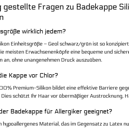
 gestellte Fragen zu Badekappe Sil
n
tsgröße wirklich jedem?
ikon Einheitsgröße – Geol schwarz/grün ist so konzipiert
 die meisten Erwachsenenköpfe eine bequeme und sichere
orm an, ohne unangenehmen Druck auszuüben.
die Kappe vor Chlor?
0% Premium-Silikon bildet eine effektive Barriere geg
ies schützt Ihr Haar vor übermäßiger Austrocknung, H
 der Badekappe für Allergiker geeignet?
ein hypoallergenes Material, das im Gegensatz zu Latex n