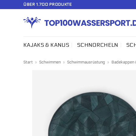
Zum
ÜBER 1.700 PRODUKTE
Inhalt
springen
KAJAKS & KANUS
SCHNORCHELN
SC
Start
»
Schwimmen
»
Schwimmausrüstung
»
Badekappen 