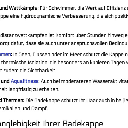
und Wettkämpfe:
Für Schwimmer, die Wert auf Effizienz
appe eine hydrodynamische Verbesserung, die sich posit
distanzwettkämpfen ist Komfort über Stunden hinweg en
orgt dafür, dass sie auch unter anspruchsvollen Bedingu
mmen
:
In Seen, Flüssen oder im Meer schützt die Kappe n
 thermische Isolation, die besonders an kühleren Tagen v
 zudem die Sichtbarkeit.
 und
Aquafitness
:
Auch bei moderateren Wasseraktivitäte
t langfristig zu erhalten.
d Thermen:
Die Badekappe schützt Ihr Haar auch in hei
emikalien und Dampf.
anglebigkeit Ihrer Badekappe