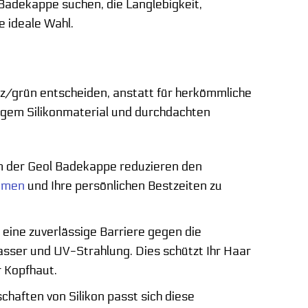
Badekappe suchen, die Langlebigkeit,
e ideale Wahl.
rz/grün entscheiden, anstatt für herkömmliche
igem Silikonmaterial und durchdachten
rm der Geol Badekappe reduzieren den
mmen
und Ihre persönlichen Bestzeiten zu
 eine zuverlässige Barriere gegen die
sser und UV-Strahlung. Dies schützt Ihr Haar
r Kopfhaut.
haften von Silikon passt sich diese