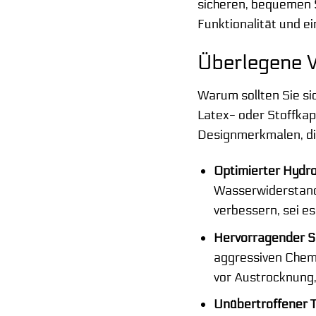
sicheren, bequemen S
Funktionalität und e
Überlegene V
Warum sollten Sie si
Latex- oder Stoffkap
Designmerkmalen, di
Optimierter Hydr
Wasserwiderstand s
verbessern, sei e
Hervorragender Sc
aggressiven Chemi
vor Austrocknung,
Unübertroffener 