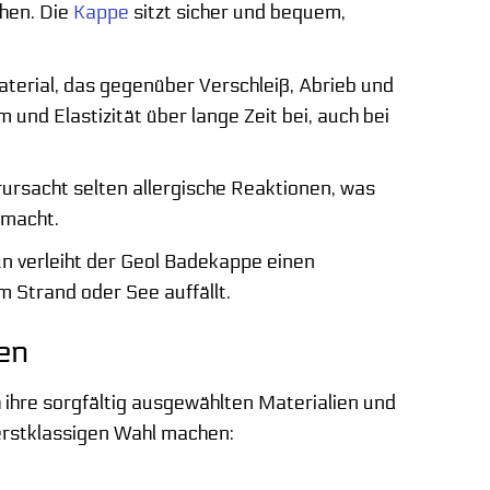
chen. Die
Kappe
sitzt sicher und bequem,
aterial, das gegenüber Verschleiß, Abrieb und
nd Elastizität über lange Zeit bei, auch bei
rursacht selten allergische Reaktionen, was
 macht.
 verleiht der Geol Badekappe einen
 Strand oder See auffällt.
ten
 ihre sorgfältig ausgewählten Materialien und
r erstklassigen Wahl machen: