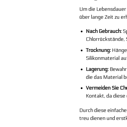
Um die Lebensdauer I
über lange Zeit zu er
Nach Gebrauch:
Sp
Chlorrückstände, 
Trocknung:
Hängen
Silikonmaterial au
Lagerung:
Bewahre
die das Material 
Vermeiden Sie Che
Kontakt, da diese 
Durch diese einfach
treu dienen und erst