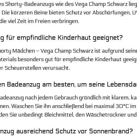
nes Shorty-Badeanzugs wie des Vega Champ Schwarz lieg
 Die kürzeren Beine bieten Schutz vor Abschürfungen, UV-
die viel Zeit im Freien verbringen.
g für empfindliche Kinderhaut geeignet?
horty Mädchen – Vega Champ Schwarz ist aufgrund seine
terials besonders gut für empfindliche Kinderhaut geeign
er Scheuerstellen verursacht.
den Badeanzug am besten, um seine Lebensda
Badeanzug nach jedem Gebrauch gründlich mit klarem, k
rnen. Waschen Sie ihn anschließend bei maximal 30°C i
en Sie unbedingt Bleichmittel, den Wäschetrockner und
anzug ausreichend Schutz vor Sonnenbrand?