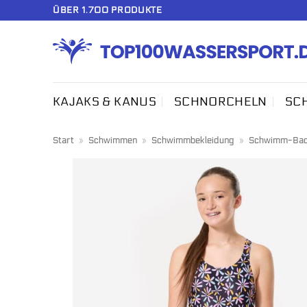
Zum
ÜBER 1.700 PRODUKTE
Inhalt
springen
KAJAKS & KANUS
SCHNORCHELN
SC
Start
»
Schwimmen
»
Schwimmbekleidung
»
Schwimm-Bade