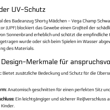
der UV-Schutz
al des Badeanzug Shorty Mädchen – Vega Champ Schwarz 
or (UPF) blockiert das Gewebe einen Großteil der schäd
 von Sonnenbrand erheblich und schützt die empfindlich
fgetragen wurde oder sich beim Spielen im Wasser abge
ng des Materials.
Design-Merkmale für anspruchsvol
:
Bietet zusätzliche Bedeckung und Schutz für die Obers
orm:
Anatomisch geschnitten für einen perfekten Sitz un
chluss:
Ein leichtgängiger und sicherer Reißverschluss 
 Kinder.