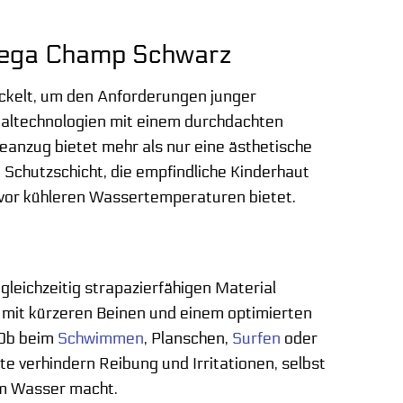
 Vega Champ Schwarz
kelt, um den Anforderungen junger
rialtechnologien mit einem durchdachten
deanzug bietet mehr als nur eine ästhetische
Schutzschicht, die empfindliche Kinderhaut
z vor kühleren Wassertemperaturen bietet.
eichzeitig strapazierfähigen Material
ys mit kürzeren Beinen und einem optimierten
 Ob beim
Schwimmen
, Planschen,
Surfen
oder
hte verhindern Reibung und Irritationen, selbst
am Wasser macht.