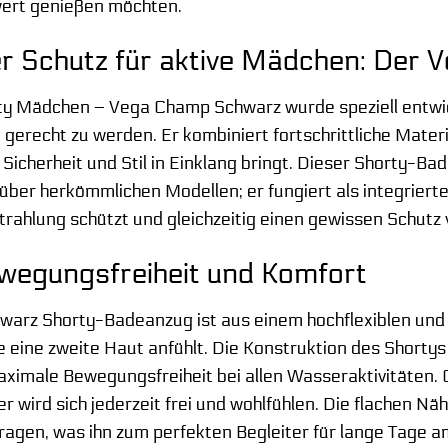
ert genießen möchten.
r Schutz für aktive Mädchen: Der
y Mädchen – Vega Champ Schwarz wurde speziell entwic
gerecht zu werden. Er kombiniert fortschrittliche Mate
Sicherheit und Stil in Einklang bringt. Dieser Shorty-Ba
er herkömmlichen Modellen; er fungiert als integrierte 
trahlung schützt und gleichzeitig einen gewissen Schut
wegungsfreiheit und Komfort
rz Shorty-Badeanzug ist aus einem hochflexiblen und gl
wie eine zweite Haut anfühlt. Die Konstruktion des Short
aximale Bewegungsfreiheit bei allen Wasseraktivitäten.
er wird sich jederzeit frei und wohlfühlen. Die flachen Nä
ragen, was ihn zum perfekten Begleiter für lange Tage 