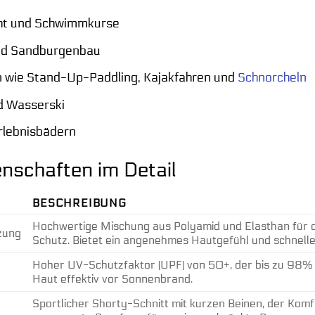
ht und Schwimmkurse
nd Sandburgenbau
 wie Stand-Up-Paddling, Kajakfahren und
Schnorcheln
d Wasserski
rlebnisbädern
nschaften im Detail
BESCHREIBUNG
Hochwertige Mischung aus Polyamid und Elasthan für opt
zung
Schutz. Bietet ein angenehmes Hautgefühl und schnell
Hoher UV-Schutzfaktor (UPF) von 50+, der bis zu 98% d
Haut effektiv vor Sonnenbrand.
Sportlicher Shorty-Schnitt mit kurzen Beinen, der Ko