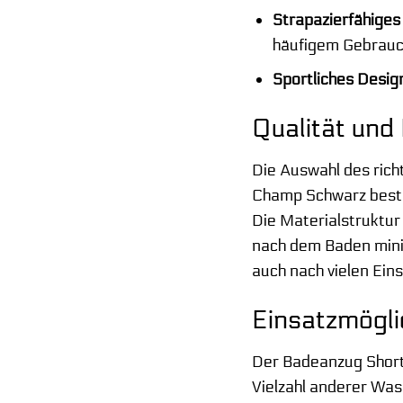
Strapazierfähiges
häufigem Gebrauc
Sportliches Desig
Qualität und 
Die Auswahl des rich
Champ Schwarz besteht
Die Materialstruktur
nach dem Baden minim
auch nach vielen Ein
Einsatzmögli
Der Badeanzug Short
Vielzahl anderer Wass