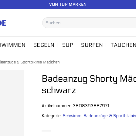
VON TOP MARKEN
Suchen
nach:
HWIMMEN
SEGELN
SUP
SURFEN
TAUCHE
anzüge & Sportbikinis Mädchen
Badeanzug Shorty Mä
schwarz
Artikelnummer:
3608393867971
Kategorie:
Schwimm-Badeanzüge & Sportbikini