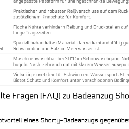
angepasste Passform für uneingeschränkte Bewegungsf
Praktischer und robuster Reißverschluss auf dem Rücke
zusätzlichem Kinnschutz für Komfort.
Flache Nähte verhindern Reibung und Druckstellen auf d
lange Tragezeiten.
Speziell behandeltes Material, das widerstandsfähig ge
it
Schwimmbad und Salz im Meerwasser ist.
Maschinenwaschbar bei 30°C im Schonwaschgang. Nicht b
bügeln. Nach Gebrauch gut mit klarem Wasser ausspül
Vielseitig einsetzbar für Schwimmen, Wassersport, Str
Bietet Schutz und Komfort unter verschiedenen Beding
llte Fragen (FAQ) zu Badeanzug S
ptvorteil eines Shorty-Badeanzugs gegenüb