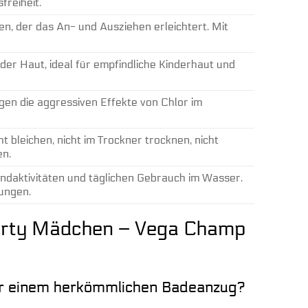
reiheit.
n, der das An- und Ausziehen erleichtert. Mit
er Haut, ideal für empfindliche Kinderhaut und
gen die aggressiven Effekte von Chlor im
leichen, nicht im Trockner trocknen, nicht
en.
andaktivitäten und täglichen Gebrauch im Wasser.
ungen.
horty Mädchen – Vega Champ
er einem herkömmlichen Badeanzug?