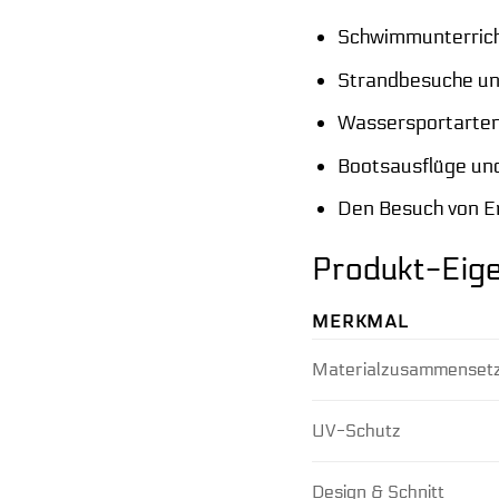
Schwimmunterric
Strandbesuche u
Wassersportarten
Bootsausflüge un
Den Besuch von E
Produkt-Eige
MERKMAL
Materialzusammenset
UV-Schutz
Design & Schnitt