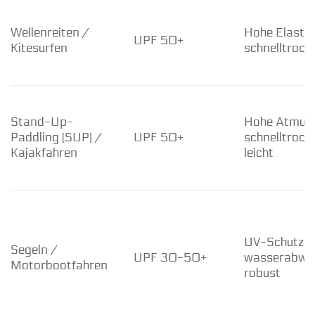
Wellenreiten /
Hohe Elastizi
UPF 50+
Kitesurfen
schnelltrock
Stand-Up-
Hohe Atmung
Paddling (SUP) /
UPF 50+
schnelltrock
Kajakfahren
leicht
UV-Schutz, 
Segeln /
UPF 30-50+
wasserabweis
Motorbootfahren
robust