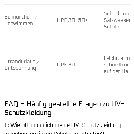
Schnelltrock
Schnorcheln /
UPF 30-50+
Salzwasserre
Schwimmen
Schutz
Leicht, atmu
Strandurlaub /
UPF 30+
schnelltroc
Entspannung
auf der Haut
FAQ – Häufig gestellte Fragen zu UV-
Schutzkleidung
F: Wie oft muss ich meine UV-Schutzkleidung
waschen, um ihren Schutz zu erhalten?