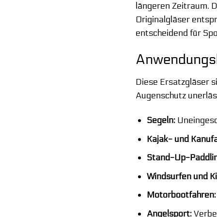
längeren Zeitraum. D
Originalgläser entsp
entscheidend für Spo
Anwendungsb
Diese Ersatzgläser si
Augenschutz unerläss
Segeln:
Uneingesch
Kajak- und Kanuf
Stand-Up-Paddlin
Windsurfen und Ki
Motorbootfahren:
Angelsport:
Verbes