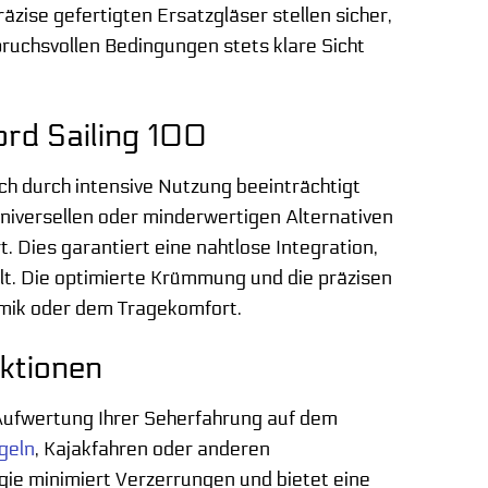
äzise gefertigten Ersatzgläser stellen sicher,
spruchsvollen Bedingungen stets klare Sicht
ord Sailing 100
ch durch intensive Nutzung beeinträchtigt
universellen oder minderwertigen Alternativen
t. Dies garantiert eine nahtlose Integration,
ellt. Die optimierte Krümmung und die präzisen
amik oder dem Tragekomfort.
ktionen
e Aufwertung Ihrer Seherfahrung auf dem
geln
, Kajakfahren oder anderen
ogie minimiert Verzerrungen und bietet eine