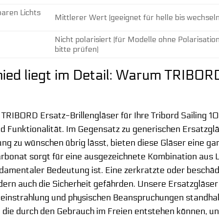
baren Lichts
Mittlerer Wert (geeignet für helle bis wechsel
Nicht polarisiert (für Modelle ohne Polarisatio
bitte prüfen)
ied liegt im Detail: Warum TRIBORD
 TRIBORD Ersatz-Brillengläser für Ihre Tribord Sailing 1
d Funktionalität. Im Gegensatz zu generischen Ersatzglä
ung zu wünschen übrig lässt, bieten diese Gläser eine ga
bonat sorgt für eine ausgezeichnete Kombination aus Le
amentaler Bedeutung ist. Eine zerkratzte oder beschädig
dern auch die Sicherheit gefährden. Unsere Ersatzgläser 
instrahlung und physischen Beanspruchungen standhalte
, die durch den Gebrauch im Freien entstehen können, und 