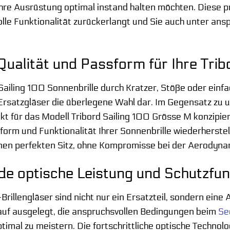
ihre Ausrüstung optimal instand halten möchten. Diese pr
 volle Funktionalität zurückerlangt und Sie auch unter an
Qualität und Passform für Ihre Trib
iling 100 Sonnenbrille durch Kratzer, Stöße oder einfa
 Ersatzgläser die überlegene Wahl dar. Im Gegensatz zu 
kt für das Modell Tribord Sailing 100 Grösse M konzipier
ssform und Funktionalität Ihrer Sonnenbrille wiederherst
inen perfekten Sitz, ohne Kompromisse bei der Aerodyn
e optische Leistung und Schutzfun
rillengläser sind nicht nur ein Ersatzteil, sondern ein
auf ausgelegt, die anspruchsvollen Bedingungen beim
Se
imal zu meistern. Die fortschrittliche optische Technol