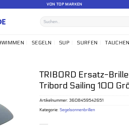
VON TOP MARKEN
Suchen
nach:
HWIMMEN
SEGELN
SUP
SURFEN
TAUCHE
TRIBORD Ersatz-Brillen
Tribord Sailing 100 G
Artikelnummer:
3608459542651
Kategorie:
Segelsonnenbrillen