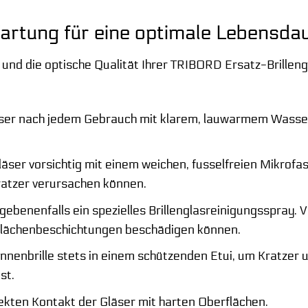
artung für eine optimale Lebensda
 und die optische Qualität Ihrer TRIBORD Ersatz-Brillen
läser nach jedem Gebrauch mit klarem, lauwarmem Wasse
Gläser vorsichtig mit einem weichen, fusselfreien Mikrof
Kratzer verursachen können.
ebenenfalls ein spezielles Brillenglasreinigungsspray. 
rflächenbeschichtungen beschädigen können.
onnenbrille stets in einem schützenden Etui, um Kratzer
st.
ekten Kontakt der Gläser mit harten Oberflächen.