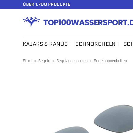
Zum
ÜBER 1.700 PRODUKTE
Inhalt
springen
KAJAKS & KANUS
SCHNORCHELN
SC
Start
»
Segeln
»
Segelaccessoires
»
Segelsonnenbrillen