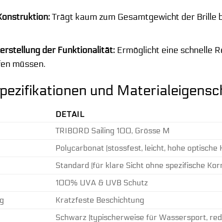
Konstruktion:
Trägt kaum zum Gesamtgewicht der Brille b
rstellung der Funktionalität:
Ermöglicht eine schnelle R
fen müssen.
pezifikationen und Materialeigensc
DETAIL
TRIBORD Sailing 100, Grösse M
Polycarbonat (stossfest, leicht, hohe optische K
Standard (für klare Sicht ohne spezifische Kor
100% UVA & UVB Schutz
g
Kratzfeste Beschichtung
Schwarz (typischerweise für Wassersport, red