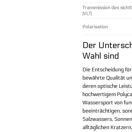
Transmission des sicht
(VLT)
Polarisation
Der Untersch
Wahl sind
Die Entscheidung für
bewährte Qualität un
deren optische Leist
hochwertigem Polycar
Wassersport von fund
beeinträchtigen, son
Salzwassers, Sonnene
alltäglichen Kratzern