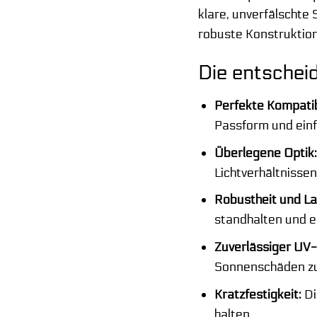
klare, unverfälschte 
robuste Konstruktio
Die entscheid
Perfekte Kompatibi
Passform und ein
Überlegene Optik
Lichtverhältnisse
Robustheit und La
standhalten und e
Zuverlässiger UV-
Sonnenschäden z
Kratzfestigkeit:
Di
halten.