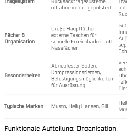
Tragesystem
Rucksacktragesysteme,
Trage
oft abnehmbar, gepolstert
optio
Ruck
Gut s
Große Hauptfächer,
Innen
Fächer &
externe Taschen für
Auße
Organisation
schnelle Erreichbarkeit, oft
separ
Nassfächer
Schu
Verst
Abriebfester Boden,
schm
Kompressionsriemen,
Besonderheiten
Oberf
Befestigungsmöglichkeiten
refle
für Ausrüstung
Elem
Helly
Typische Marken
Musto, Helly Hansen, Gill
Musto
Funktionale Aufteilung: Organisation