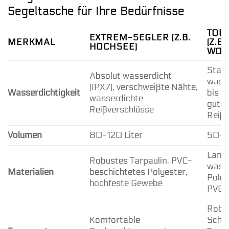
Segeltasche für Ihre Bedürfnisse
TOU
EXTREM-SEGLER (Z.B.
MERKMAL
(Z.B
HOCHSEE)
WOC
Star
Absolut wasserdicht
wass
(IPX7), verschweißte Nähte,
Wasserdichtigkeit
bis w
wasserdichte
gute
Reißverschlüsse
Reißv
Volumen
80-120 Liter
50-9
Langl
Robustes Tarpaulin, PVC-
wass
Materialien
beschichtetes Polyester,
Polye
hochfeste Gewebe
PVC
Robu
Komfortable
Schul