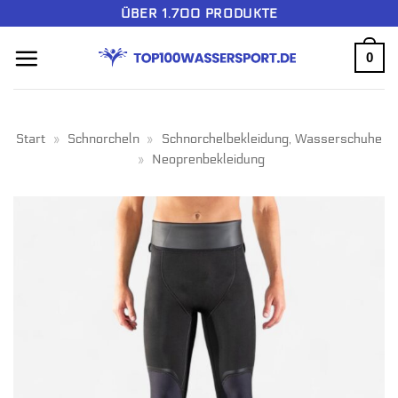
Zum
ÜBER 1.700 PRODUKTE
Inhalt
0
springen
Start
»
Schnorcheln
»
Schnorchelbekleidung, Wasserschuhe
»
Neoprenbekleidung