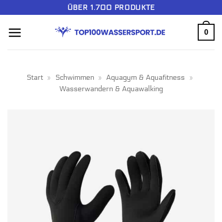
Zum
ÜBER 1.700 PRODUKTE
Inhalt
0
springen
Start
»
Schwimmen
»
Aquagym & Aquafitness
»
Wasserwandern & Aquawalking