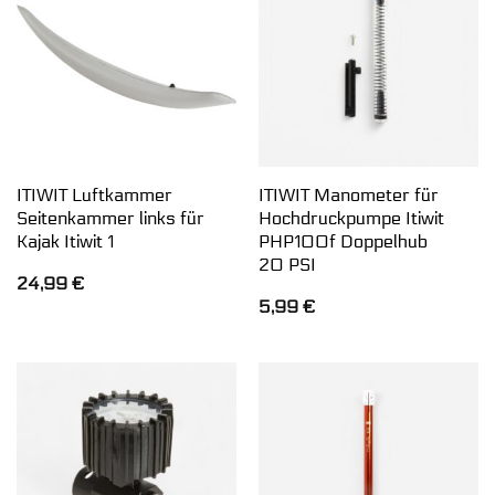
ITIWIT Luftkammer
ITIWIT Manometer für
Seitenkammer links für
Hochdruckpumpe Itiwit
Kajak Itiwit 1
PHP100f Doppelhub
20 PSI
24,99
€
5,99
€