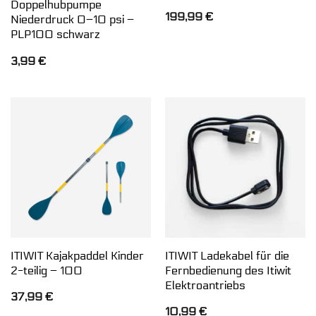
Doppelhubpumpe
199,99
€
Niederdruck 0–10 psi –
PLP100 schwarz
3,99
€
ITIWIT Kajakpaddel Kinder
ITIWIT Ladekabel für die
2-teilig – 100
Fernbedienung des Itiwit
Elektroantriebs
37,99
€
10,99
€