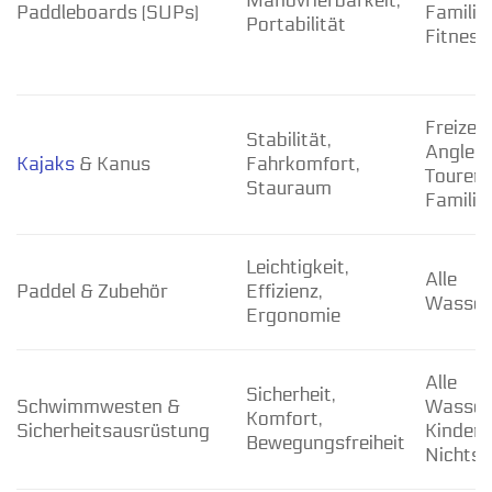
Manövrierbarkeit,
Paddleboards (SUPs)
Familie
Portabilität
Fitness
Freizeit
Stabilität,
Angler,
Kajaks
& Kanus
Fahrkomfort,
Tourenp
Stauraum
Familie
Leichtigkeit,
Alle
Paddel & Zubehör
Effizienz,
Wasser
Ergonomie
Alle
Sicherheit,
Schwimmwesten &
Wassers
Komfort,
Sicherheitsausrüstung
Kinder,
Bewegungsfreiheit
Nichts