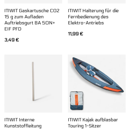
ITIWIT Gaskartusche CO2
ITIWIT Halterung für die
15 g zum Aufladen
Fernbedienung des
Auftriebsgurt BA 50N+
Elektro-Antriebs
EIF PFD
11,99
€
3,49
€
ITIWIT Interne
ITIWIT Kajak aufblasbar
Kunststoffleitung
Touring 1-Sitzer