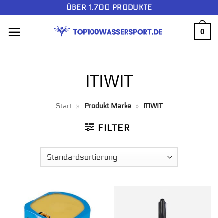
Zum
ÜBER 1.700 PRODUKTE
Inhalt
0
springen
ITIWIT
Start
»
Produkt Marke
»
ITIWIT
FILTER