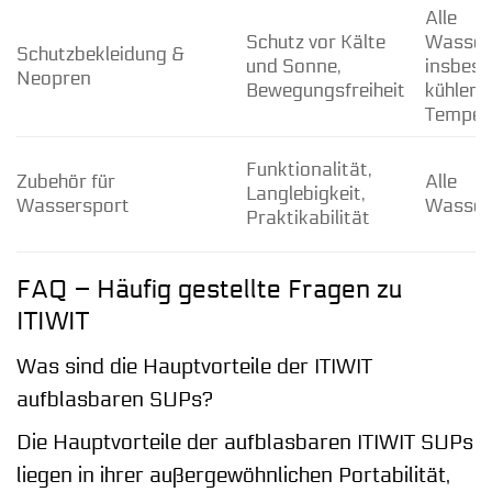
Alle
Schutz vor Kälte
Wassers
Schutzbekleidung &
und Sonne,
insbeso
Neopren
Bewegungsfreiheit
kühlere
Temper
Funktionalität,
Zubehör für
Alle
Langlebigkeit,
Wassersport
Wasser
Praktikabilität
FAQ – Häufig gestellte Fragen zu
ITIWIT
Was sind die Hauptvorteile der ITIWIT
aufblasbaren SUPs?
Die Hauptvorteile der aufblasbaren ITIWIT SUPs
liegen in ihrer außergewöhnlichen Portabilität,