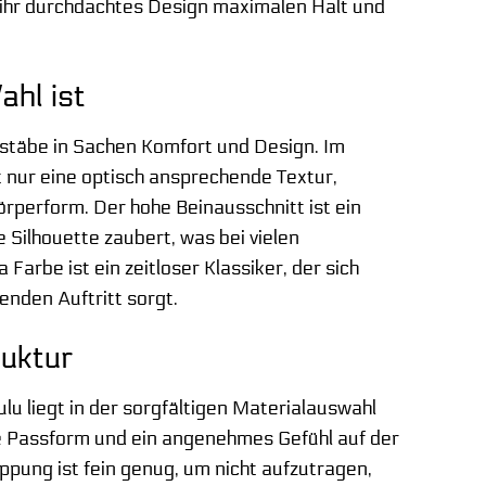
h ihr durchdachtes Design maximalen Halt und
hl ist
ßstäbe in Sachen Komfort und Design. Im
t nur eine optisch ansprechende Textur,
örperform. Der hohe Beinausschnitt ist ein
 Silhouette zaubert, was bei vielen
Farbe ist ein zeitloser Klassiker, der sich
enden Auftritt sorgt.
ruktur
u liegt in der sorgfältigen Materialauswahl
le Passform und ein angenehmes Gefühl auf der
pung ist fein genug, um nicht aufzutragen,