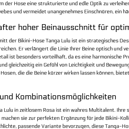
m der Hose eine strukturierte und edle Optik zu verleihen
ebes und vermeidet unangenehmes Einschnüren, ein hä
fter hoher Beinausschnitt für optim
itt der Bikini-Hose Tanga Lulu ist ein strategisches Desi
eichen. Er verlängert die Linie Ihrer Beine optisch und v
etail ist besonders vorteilhaft, da es eine harmonische 
nd gleichzeitig ein Gefühl von Leichtigkeit und Bewegungs
Hosen, die die Beine kürzer wirken lassen können, bietet
it und Kombinationsmöglichkeiten
 Lulu in zeitlosem Rosa ist ein wahres Multitalent. Ihre s
achen sie zur perfekten Ergänzung für jede Bikini-Kollek
hlichte, passende Variante bevorzugen, diese Tanga-Hose