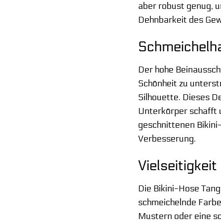
aber robust genug, u
Dehnbarkeit des Gew
Schmeichelha
Der hohe Beinausschn
Schönheit zu unterstr
Silhouette. Dieses D
Unterkörper schafft u
geschnittenen Bikini-
Verbesserung.
Vielseitigke
Die Bikini-Hose Tanga
schmeichelnde Farbe m
Mustern oder eine sc