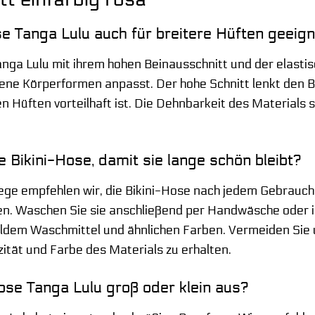
ose Tanga Lulu auch für breitere Hüften geeig
anga Lulu mit ihrem hohen Beinausschnitt und der elastis
ene Körperformen anpasst. Der hohe Schnitt lenkt den Bli
en Hüften vorteilhaft ist. Die Dehnbarkeit des Material
e Bikini-Hose, damit sie lange schön bleibt?
lege empfehlen wir, die Bikini-Hose nach jedem Gebrauc
nen. Waschen Sie sie anschließend per Handwäsche ode
dem Waschmittel und ähnlichen Farben. Vermeiden Sie u
zität und Farbe des Materials zu erhalten.
Hose Tanga Lulu groß oder klein aus?