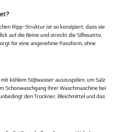
net?
chen Ripp-Struktur ist so konzipiert, dass sie
ck auf die Beine und streckt die Silhouette,
s sorgt für eine angenehme Passform, ohne
h mit kühlem Süßwasser auszuspülen, um Salz
r im Schonwaschgang Ihrer Waschmaschine bei
nbedingt den Trockner, Bleichmittel und das