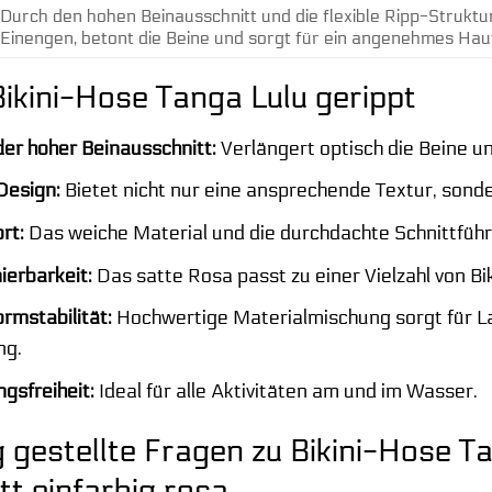
Durch den hohen Beinausschnitt und die flexible Ripp-Struktu
Einengen, betont die Beine und sorgt für ein angenehmes Hau
Bikini-Hose Tanga Lulu gerippt
er hoher Beinausschnitt:
Verlängert optisch die Beine un
Design:
Bietet nicht nur eine ansprechende Textur, sonde
rt:
Das weiche Material und die durchdachte Schnittfü
ierbarkeit:
Das satte Rosa passt zu einer Vielzahl von Bi
rmstabilität:
Hochwertige Materialmischung sorgt für La
ng.
gsfreiheit:
Ideal für alle Aktivitäten am und im Wasser.
 gestellte Fragen zu Bikini-Hose T
tt einfarbig rosa