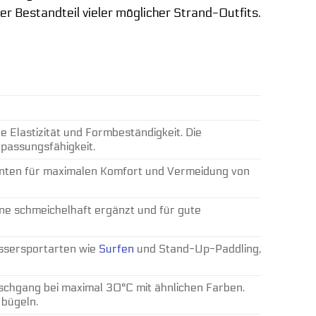
aler Bestandteil vieler möglicher Strand-Outfits.
 Elastizität und Formbeständigkeit. Die
passungsfähigkeit.
Kanten für maximalen Komfort und Vermeidung von
öne schmeichelhaft ergänzt und für gute
ssersportarten wie
Surfen
und Stand-Up-Paddling,
gang bei maximal 30°C mit ähnlichen Farben.
 bügeln.