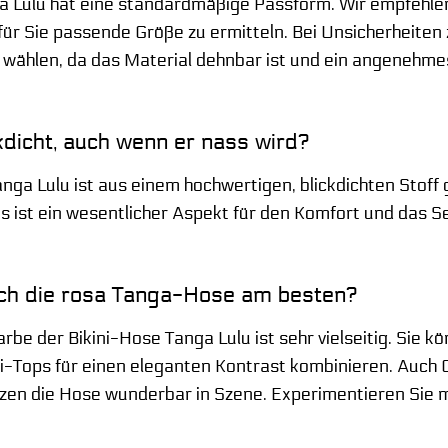
a Lulu hat eine standardmäßige Passform. Wir empfehlen
für Sie passende Größe zu ermitteln. Bei Unsicherheiten 
 wählen, da das Material dehnbar ist und ein angenehm
ckdicht, auch wenn er nass wird?
anga Lulu ist aus einem hochwertigen, blickdichten Stoff
es ist ein wesentlicher Aspekt für den Komfort und das
ich die rosa Tanga-Hose am besten?
rbe der Bikini-Hose Tanga Lulu ist sehr vielseitig. Sie 
i-Tops für einen eleganten Kontrast kombinieren. Auch Ob
tzen die Hose wunderbar in Szene. Experimentieren Sie m