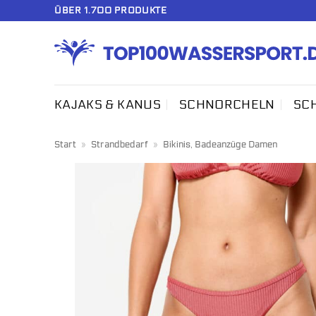
Zum
ÜBER 1.700 PRODUKTE
Inhalt
springen
KAJAKS & KANUS
SCHNORCHELN
SC
Start
»
Strandbedarf
»
Bikinis, Badeanzüge Damen