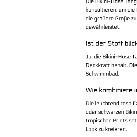
Die Bikini-Hose Tang
konsultieren, um die 
die größere Größe zu
gewährleistet.
Ist der Stoff bli
Ja, die Bikini-Hose T
Deckkraft behält. Di
Schwimmbad.
Wie kombiniere 
Die leuchtend rosa Fa
oder schwarzen Bikin
tropischen Prints se
Look zu kreieren.