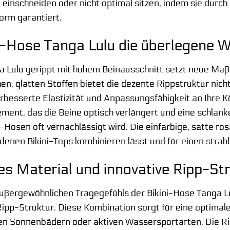
 einschneiden oder nicht optimal sitzen, indem sie durc
form garantiert.
-Hose Tanga Lulu die überlegene Wa
a Lulu gerippt mit hohem Beinausschnitt setzt neue Ma
en, glatten Stoffen bietet die dezente Rippstruktur nich
rbesserte Elastizität und Anpassungsfähigkeit an Ihre K
ent, das die Beine optisch verlängert und eine schlanke
Hosen oft vernachlässigt wird. Die einfarbige, satte rosa 
denen Bikini-Tops kombinieren lässt und für einen strahl
s Material und innovative Ripp-St
ßergewöhnlichen Tragegefühls der Bikini-Hose Tanga Lul
Ripp-Struktur. Diese Kombination sorgt für eine optima
gen Sonnenbädern oder aktiven Wassersportarten. Die Rip