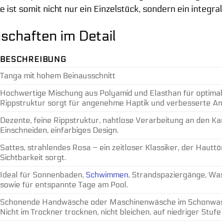
Sie ist somit nicht nur ein Einzelstück, sondern ein integr
schaften im Detail
BESCHREIBUNG
Tanga mit hohem Beinausschnitt
Hochwertige Mischung aus Polyamid und Elasthan für optimale
Rippstruktur sorgt für angenehme Haptik und verbesserte An
Dezente, feine Rippstruktur, nahtlose Verarbeitung an den 
Einschneiden, einfarbiges Design.
Sattes, strahlendes Rosa – ein zeitloser Klassiker, der Hautt
Sichtbarkeit sorgt.
Ideal für Sonnenbaden,
Schwimmen
, Strandspaziergänge, Wa
sowie für entspannte Tage am Pool.
Schonende Handwäsche oder Maschinenwäsche im Schonwasch
Nicht im Trockner trocknen, nicht bleichen, auf niedriger Stufe