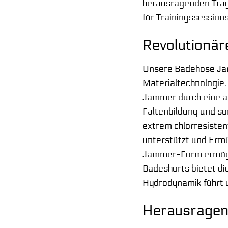
herausragenden Trage
für Trainingssessio
Revolutionär
Unsere Badehose Jam
Materialtechnologie.
Jammer durch eine an
Faltenbildung und so
extrem chlorresiste
unterstützt und Ermü
Jammer-Form ermögli
Badeshorts bietet d
Hydrodynamik führt u
Herausragend