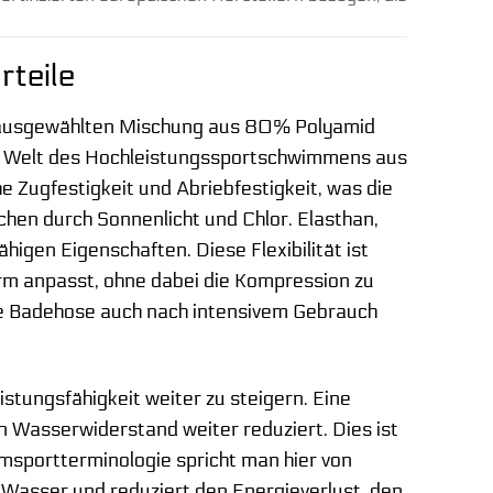
teile
ig ausgewählten Mischung aus 80% Polyamid
er Welt des Hochleistungssportschwimmens aus
e Zugfestigkeit und Abriebfestigkeit, was die
ichen durch Sonnenlicht und Chlor. Elasthan,
higen Eigenschaften. Diese Flexibilität ist
orm anpasst, ohne dabei die Kompression zu
die Badehose auch nach intensivem Gebrauch
stungsfähigkeit weiter zu steigern. Eine
 Wasserwiderstand weiter reduziert. Dies ist
msportterminologie spricht man hier von
 Wasser und reduziert den Energieverlust, den