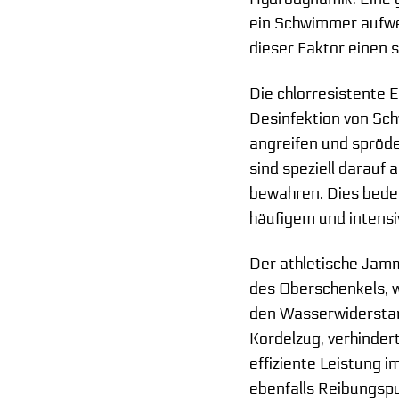
ein Schwimmer aufwen
dieser Faktor einen
Die chlorresistente 
Desinfektion von Sch
angreifen und spröde
sind speziell darauf 
bewahren. Dies bedeut
häufigem und inten
Der athletische Jamm
des Oberschenkels, w
den Wasserwiderstan
Kordelzug, verhinder
effiziente Leistung 
ebenfalls Reibungspu