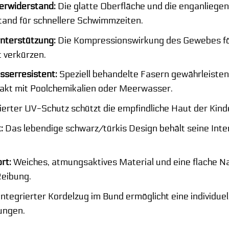
erwiderstand:
Die glatte Oberfläche und die enganliege
and für schnellere Schwimmzeiten.
nterstützung:
Die Kompressionswirkung des Gewebes för
 verkürzen.
sserresistent:
Speziell behandelte Fasern gewährleisten
akt mit Poolchemikalien oder Meerwasser.
ierter UV-Schutz schützt die empfindliche Haut der Kind
:
Das lebendige schwarz/türkis Design behält seine Inte
rt:
Weiches, atmungsaktives Material und eine flache N
Reibung.
integrierter Kordelzug im Bund ermöglicht eine individuel
ungen.