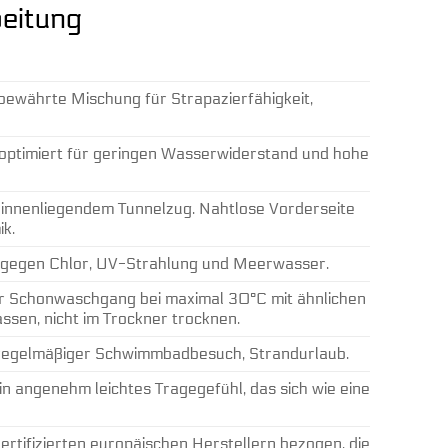
beitung
bewährte Mischung für Strapazierfähigkeit,
optimiert für geringen Wasserwiderstand und hohe
 innenliegendem Tunnelzug. Nahtlose Vorderseite
ik.
t gegen Chlor, UV-Strahlung und Meerwasser.
r Schonwaschgang bei maximal 30°C mit ähnlichen
ssen, nicht im Trockner trocknen.
 regelmäßiger Schwimmbadbesuch, Strandurlaub.
ein angenehm leichtes Tragegefühl, das sich wie eine
tifizierten europäischen Herstellern bezogen, die