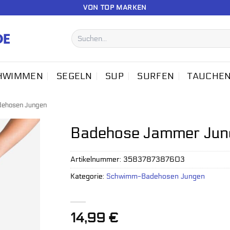
VON TOP MARKEN
Suchen
nach:
HWIMMEN
SEGELN
SUP
SURFEN
TAUCHE
ehosen Jungen
Badehose Jammer Junge
Artikelnummer:
3583787387603
Kategorie:
Schwimm-Badehosen Jungen
14,99
€