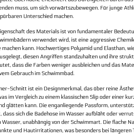
den muss, um sich vorwärtszubewegen. Für junge Athlet
 spürbaren Unterschied machen.
Eigenschaft des Materials ist von fundamentaler Bedeutung
wimmbädern verwendet wird, ist eine aggressive Chemikal
 machen kann. Hochwertiges Polyamid und Elasthan, wie
ausgelegt, diesen Angriffen standzuhalten und ihre struk
et, dass die Farben weniger ausbleichen und das Material
sivem Gebrauch im Schwimmbad.
er-Schnitt ist ein Designmerkmal, das über reine Ästhet
as im Vergleich zu einem klassischen Slip oder einer kur
d glätten kann. Die enganliegende Passform, unterstütz
t, dass sich die Badehose im Wasser aufbläht oder verrut
im Wasser, unabhängig von der Schwimmart. Die flache Na
nkte und Hautirritationen, was besonders bei längeren