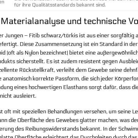
en
für ihre Qualitätsstandards bekannt sind.
aterialanalyse und technische Vor
 Jungen – Fitib schwarz/türkis ist aus einer sorgfält
fertigt. Diese Zusammensetzung ist ein Standard in d
d (oft als Nylon bezeichnet) bietet eine außergewöhnlich
odukts sicherstellt. Es ist zudem resistent gegen Ausble
ellente Rückstellkraft, verleiht dem Gewebe seine dehnfä
e anatomisch korrekte Passform, die sich jeder Körperf
ndung eines hochwertigen Elasthans sorgt dafür, dass 
nicht ausleiert.
t oft mit speziellen Behandlungen versehen, um seine Lei
nn die Oberfläche des Gewebes glatter machen, was den
gerung des Reibungswiderstands bekannt. In der Schwim
latte Oberfläche erleichtert das Durchgleiten durch das