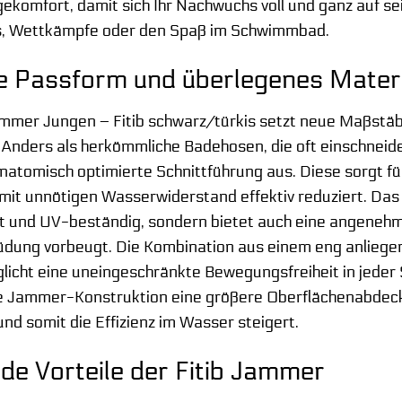
komfort, damit sich Ihr Nachwuchs voll und ganz auf s
ns, Wettkämpfe oder den Spaß im Schwimmbad.
e Passform und überlegenes Mater
mer Jungen – Fitib schwarz/türkis setzt neue Maßstäb
 Anders als herkömmliche Badehosen, die oft einschneiden
atomisch optimierte Schnittführung aus. Diese sorgt fü
mit unnötigen Wasserwiderstand effektiv reduziert. Da
nt und UV-beständig, sondern bietet auch eine angeneh
dung vorbeugt. Die Kombination aus einem eng anliegen
cht eine uneingeschränkte Bewegungsfreiheit in jeder 
ie Jammer-Konstruktion eine größere Oberflächenabdeck
nd somit die Effizienz im Wasser steigert.
e Vorteile der Fitib Jammer