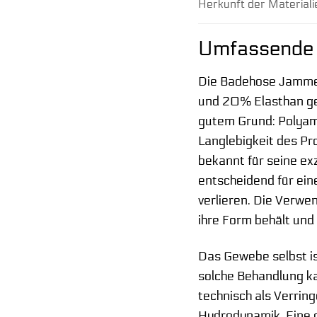
Herkunft der Materiali
Umfassende M
Die Badehose Jammer
und 20% Elasthan ge
gutem Grund: Polyami
Langlebigkeit des Pr
bekannt für seine exz
entscheidend für ein
verlieren. Die Verwe
ihre Form behält und 
Das Gewebe selbst is
solche Behandlung ka
technisch als Verrin
Hydrodynamik. Eine g