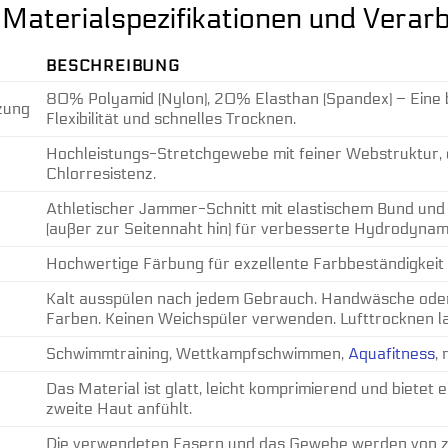
Materialspezifikationen und Verar
BESCHREIBUNG
80% Polyamid (Nylon), 20% Elasthan (Spandex) – Eine 
zung
Flexibilität und schnelles Trocknen.
Hochleistungs-Stretchgewebe mit feiner Webstruktur, 
Chlorresistenz.
Athletischer Jammer-Schnitt mit elastischem Bund und
(außer zur Seitennaht hin) für verbesserte Hydrodynam
Hochwertige Färbung für exzellente Farbbeständigkei
Kalt ausspülen nach jedem Gebrauch. Handwäsche ode
Farben. Keinen Weichspüler verwenden. Lufttrocknen la
Schwimmtraining, Wettkampfschwimmen,
Aquafitness
,
Das Material ist glatt, leicht komprimierend und bietet 
zweite Haut anfühlt.
Die verwendeten Fasern und das Gewebe werden von zer