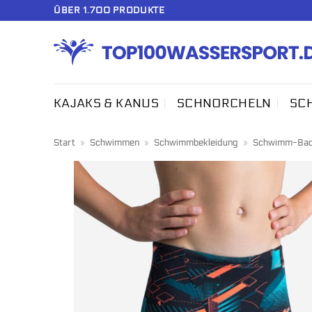
Zum
ÜBER 1.700 PRODUKTE
Inhalt
springen
KAJAKS & KANUS
SCHNORCHELN
SC
Start
»
Schwimmen
»
Schwimmbekleidung
»
Schwimm-Bad