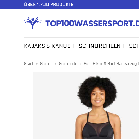
Zum
ÜBER 1.700 PRODUKTE
Inhalt
springen
KAJAKS & KANUS
SCHNORCHELN
SC
Start
»
Surfen
»
Surfmode
»
Surf Bikini & Surf Badeanzug