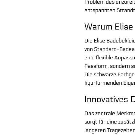
Problem des unzurei
entspannten Strandta
Warum Elise 
Die Elise Badebeklei
von Standard-Badeanz
eine flexible Anpassu
Passform, sondern so
Die schwarze Farbgebu
figurformenden Eige
Innovatives 
Das zentrale Merkmal
sorgt für eine zusätz
längeren Tragezeiten 