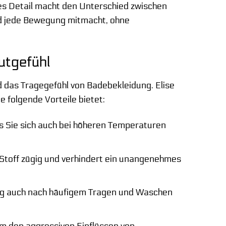
ses Detail macht den Unterschied zwischen
nd jede Bewegung mitmacht, ohne
utgefühl
d das Tragegefühl von Badebekleidung. Elise
e folgende Vorteile bietet:
s Sie sich auch bei höheren Temperaturen
toff zügig und verhindert ein unangenehmes
ug auch nach häufigem Tragen und Waschen
 um den aggressiven Einflüssen von