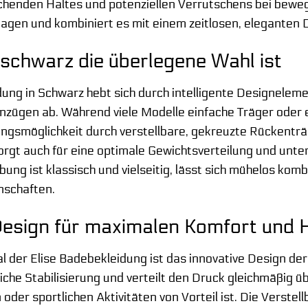
chenden Haltes und potenziellen Verrutschens bei bew
gen und kombiniert es mit einem zeitlosen, eleganten 
schwarz die überlegene Wahl ist
dung in Schwarz hebt sich durch intelligente Designele
ügen ab. Während viele Modelle einfache Träger oder ei
ngsmöglichkeit durch verstellbare, gekreuzte Rückenträge
rgt auch für eine optimale Gewichtsverteilung und unter
ng ist klassisch und vielseitig, lässt sich mühelos kombi
nschaften.
Design für maximalen Komfort und 
 der Elise Badebekleidung ist das innovative Design d
liche Stabilisierung und verteilt den Druck gleichmäßig 
oder sportlichen Aktivitäten von Vorteil ist. Die Verstell