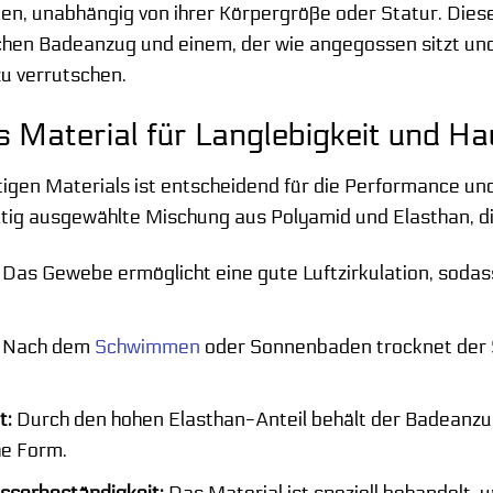
nden, unabhängig von ihrer Körpergröße oder Statur. Die
ichen Badeanzug und einem, der wie angegossen sitzt u
u verrutschen.
 Material für Langlebigkeit und Ha
tigen Materials ist entscheidend für die Performance un
ältig ausgewählte Mischung aus Polyamid und Elasthan, di
Das Gewebe ermöglicht eine gute Luftzirkulation, sodas
Nach dem
Schwimmen
oder Sonnenbaden trocknet der S
t:
Durch den hohen Elasthan-Anteil behält der Badeanz
he Form.
sserbeständigkeit:
Das Material ist speziell behandelt,