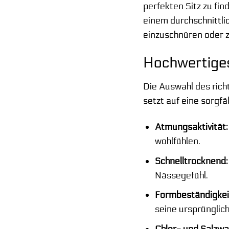
perfekten Sitz zu fi
einem durchschnittl
einzuschnüren oder z
Hochwertiges
Die Auswahl des rich
setzt auf eine sorgf
Atmungsaktivität:
wohlfühlen.
Schnelltrocknend:
Nässegefühl.
Formbeständigkei
seine ursprünglic
Chlor- und Salzwa