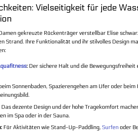
hkeiten: Vielseitigkeit für jede Wa
tion
amen gekreuzte Rückenträger verstellbar Elise schwarz 
n Strand. Ihre Funktionalität und ihr stilvolles Design m
en:
quafitness
:
Der sichere Halt und die Bewegungsfreiheit
eim Sonnenbaden, Spazierengehen am Ufer oder beim Ge
heinungsbild.
:
Das dezente Design und der hohe Tragekomfort machen s
n im Spa oder in der Sauna.
:
Für Aktivitäten wie Stand-Up-Paddling,
Surfen
oder Be