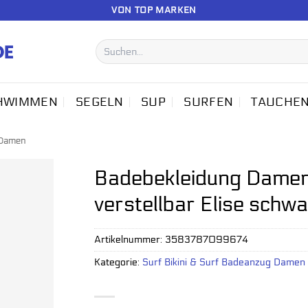
VON TOP MARKEN
Suchen
nach:
HWIMMEN
SEGELN
SUP
SURFEN
TAUCHE
 Damen
Badebekleidung Damen
verstellbar Elise schw
Artikelnummer:
3583787099674
Kategorie:
Surf Bikini & Surf Badeanzug Damen