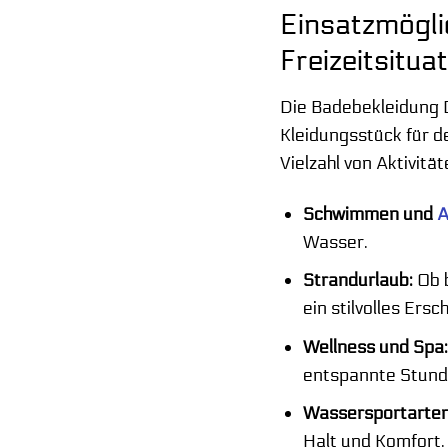
Einsatzmöglic
Freizeitsitua
Die Badebekleidung D
Kleidungsstück für de
Vielzahl von Aktivität
Schwimmen und
A
Wasser.
Strandurlaub:
Ob b
ein stilvolles Ersc
Wellness und Spa
entspannte Stunde
Wassersportarten
Halt und Komfort.