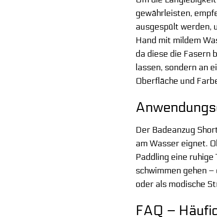
gewährleisten, empfe
ausgespült werden, 
Hand mit mildem Wasc
da diese die Fasern 
lassen, sondern an e
Oberfläche und Farb
Anwendungsge
Der Badeanzug Shorty
am Wasser eignet. Ob
Paddling eine ruhig
schwimmen gehen – d
oder als modische St
FAQ – Häufig