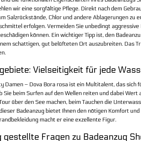
hlen wir eine sorgfältige Pflege. Direkt nach dem Gebra
um Salzrückstände, Chlor und andere Ablagerungen zu en
hmittel erfolgen. Vermeiden Sie unbedingt aggressive R
beschädigen können. Ein wichtiger Tipp ist, den Badeanz
inem schattigen, gut belüfteten Ort auszubreiten. Das Tr
en.
biete: Vielseitigkeit für jede Wass
 Damen – Dova Bora rosa ist ein Multitalent, das sich fü
 Sie beim Surfen auf den Wellen reiten und dabei Wert 
e Tour über den See machen, beim Tauchen die Unterwass
ieser Badeanzug bietet Ihnen den nötigen Komfort und 
randbekleidung macht er eine exzellente Figur.
 gestellte Fragen zu Badeanzug S