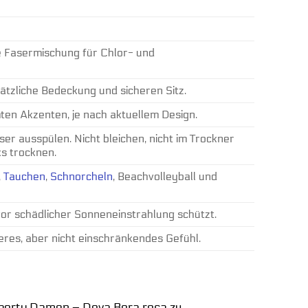
e Fasermischung für Chlor- und
sätzliche Bedeckung und sicheren Sitz.
ten Akzenten, je nach aktuellem Design.
 ausspülen. Nicht bleichen, nicht im Trockner
ks trocknen.
,
Tauchen
,
Schnorcheln
, Beachvolleyball und
or schädlicher Sonneneinstrahlung schützt.
heres, aber nicht einschränkendes Gefühl.
Shorty Damen – Dova Bora rosa zu