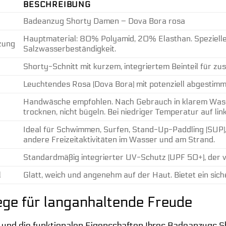
BESCHREIBUNG
Badeanzug Shorty Damen – Dova Bora rosa
Hauptmaterial: 80% Polyamid, 20% Elasthan. Speziell
zung
Salzwasserbeständigkeit.
Shorty-Schnitt mit kurzem, integriertem Beinteil für zu
Leuchtendes Rosa (Dova Bora) mit potenziell abgestimm
Handwäsche empfohlen. Nach Gebrauch in klarem Wasser
trocknen, nicht bügeln. Bei niedriger Temperatur auf lin
Ideal für Schwimmen, Surfen, Stand-Up-Paddling (SUP)
andere Freizeitaktivitäten im Wasser und am Strand.
Standardmäßig integrierter UV-Schutz (UPF 50+), der v
l
Glatt, weich und angenehm auf der Haut. Bietet ein sic
ege für langanhaltende Freude
t und die funktionalen Eigenschaften Ihres Badeanzugs 