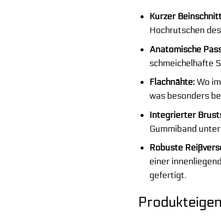
Kurzer Beinschnitt
Hochrutschen des 
Anatomische Pass
schmeichelhafte S
Flachnähte:
Wo imm
was besonders bei
Integrierter Brust
Gummiband unter d
Robuste Reißversc
einer innenliegen
gefertigt.
Produkteigen