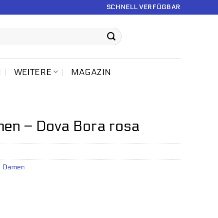
SCHNELL VERFÜGBAR
N
WEITERE
MAGAZIN
en – Dova Bora rosa
s Damen