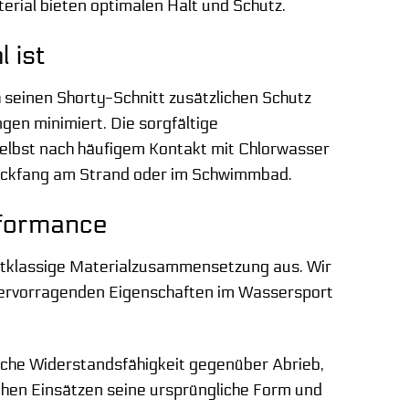
rial bieten optimalen Halt und Schutz.
 ist
 seinen Shorty-Schnitt zusätzlichen Schutz
en minimiert. Die sorgfältige
selbst nach häufigem Kontakt mit Chlorwasser
lickfang am Strand oder im Schwimmbad.
rformance
stklassige Materialzusammensetzung aus. Wir
e hervorragenden Eigenschaften im Wassersport
iche Widerstandsfähigkeit gegenüber Abrieb,
chen Einsätzen seine ursprüngliche Form und