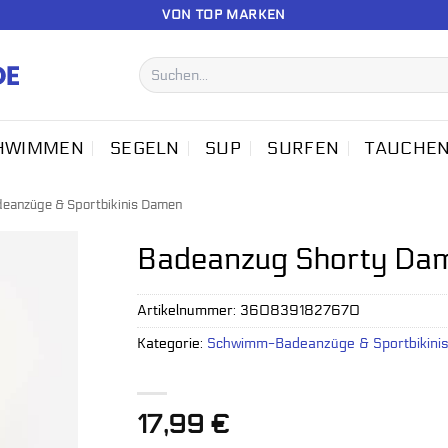
VON TOP MARKEN
Suchen
nach:
HWIMMEN
SEGELN
SUP
SURFEN
TAUCHE
anzüge & Sportbikinis Damen
Badeanzug Shorty Dam
Artikelnummer:
3608391827670
Kategorie:
Schwimm-Badeanzüge & Sportbikini
17,99
€