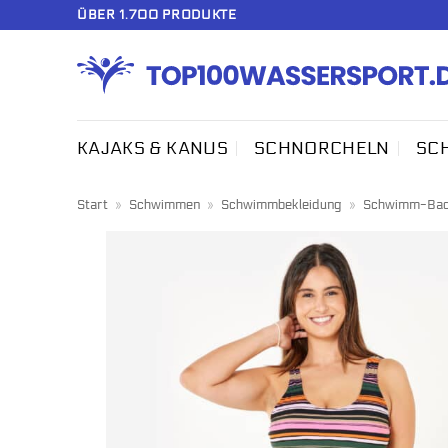
Zum
ÜBER 1.700 PRODUKTE
Inhalt
springen
KAJAKS & KANUS
SCHNORCHELN
SC
Start
»
Schwimmen
»
Schwimmbekleidung
»
Schwimm-Bade