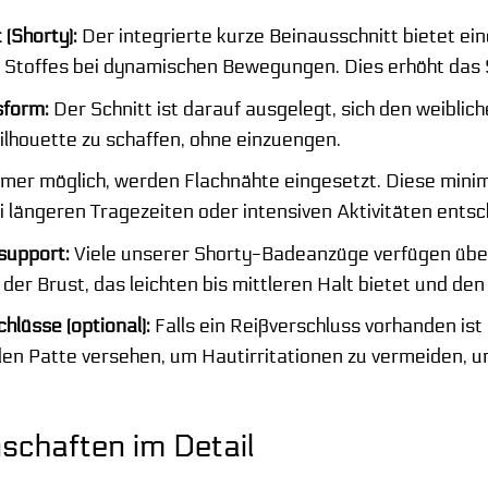
 (Shorty):
Der integrierte kurze Beinausschnitt bietet e
Stoffes bei dynamischen Bewegungen. Dies erhöht das 
form:
Der Schnitt ist darauf ausgelegt, sich den weibl
ilhouette zu schaffen, ohne einzuengen.
er möglich, werden Flachnähte eingesetzt. Diese minim
 längeren Tragezeiten oder intensiven Aktivitäten entsch
support:
Viele unserer Shorty-Badeanzüge verfügen über 
er Brust, das leichten bis mittleren Halt bietet und de
hlüsse (optional):
Falls ein Reißverschluss vorhanden ist (
den Patte versehen, um Hautirritationen zu vermeiden, 
schaften im Detail