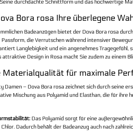
Seine durchdachte Schnittform und das hochwertige Mate
va Bora rosa Ihre überlegene Wahl
ömmlichen Badeanzügen bietet der Dova Bora rosa durch
 Passform, die Verrutschen während intensiver Bewegung
ntiert Langlebigkeit und ein angenehmes Tragegefühl, 
s attraktive Design in Rosa macht Sie zudem zu einem B
Materialqualität für maximale Pe
y Damen – Dova Bora rosa zeichnet sich durch seine er
vative Mischung aus Polyamid und Elasthan, die für ihr
rmstabilität:
Das Polyamid sorgt für eine außergewöhnl
Chlor. Dadurch behält der Badeanzug auch nach zahlrei