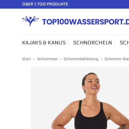
Zum
ÜBER 1.700 PRODUKTE
Inhalt
springen
KAJAKS & KANUS
SCHNORCHELN
SC
Start
»
Schwimmen
»
Schwimmbekleidung
»
Schwimm-Bade