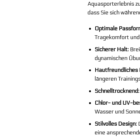
Aquasporterlebnis zu
dass Sie sich während
Optimale Passfor
Tragekomfort und 
Sicherer Halt:
Brei
dynamischen Übu
Hautfreundliches 
längeren Trainings
Schnelltrocknend:
Chlor- und UV-be
Wasser und Sonne
Stilvolles Design:
D
eine ansprechende