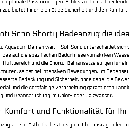
ine optimale Passform legen. Schluss mit einschneidend
ug bietet Ihnen die nötige Sicherheit und den Komfort, u
fi Sono Shorty Badeanzug die ideal
y Aquagym Damen weit – Sofi Sono unterscheidet sich 
 das auf die spezifischen Bedürfnisse von aktiven Wasser
m Hüftbereich und die Shorty-Beinansätze sorgen für e
nüren, selbst bei intensiven Bewegungen. Im Gegensatz
esserte Bedeckung und Sicherheit, ohne dabei die Beweg
rial und die sorgfältige Verarbeitung garantieren Langle
g und Beanspruchung im Chlor- oder Salzwasser.
Komfort und Funktionalität für Ihr
zug vereint ästhetisches Design mit herausragender Fun