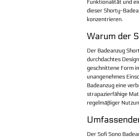
Funktionalität und e
dieser Shorty-Badeanz
konzentrieren.
Warum der So
Der Badeanzug Short
durchdachtes Design,
geschnittene Form i
unangenehmes Einsch
Badeanzug eine verb
strapazierfähige Mate
regelmäßiger Nutzun
Umfassender 
Der Sofi Sono Badean