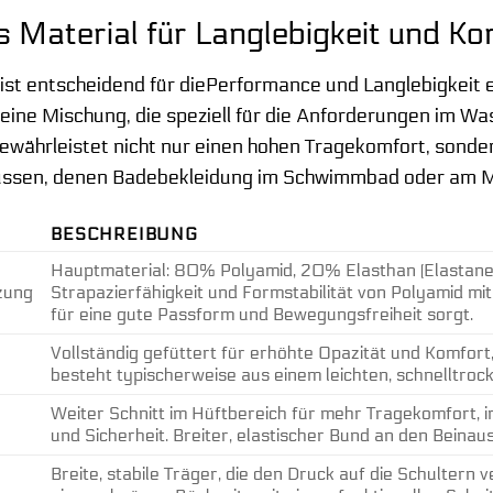
 Material für Langlebigkeit und Ko
ist entscheidend für diePerformance und Langlebigkeit 
eine Mischung, die speziell für die Anforderungen im Wa
ährleistet nicht nur einen hohen Tragekomfort, sonder
üssen, denen Badebekleidung im Schwimmbad oder am Me
BESCHREIBUNG
Hauptmaterial: 80% Polyamid, 20% Elasthan (Elastane).
zung
Strapazierfähigkeit und Formstabilität von Polyamid mi
für eine gute Passform und Bewegungsfreiheit sorgt.
Vollständig gefüttert für erhöhte Opazität und Komfort
besteht typischerweise aus einem leichten, schnelltr
Weiter Schnitt im Hüftbereich für mehr Tragekomfort, 
und Sicherheit. Breiter, elastischer Bund an den Beinaus
Breite, stabile Träger, die den Druck auf die Schultern 