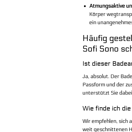
Atmungsaktive un
Körper wegtranspo
ein unangenehmes
Häufig geste
Sofi Sono sc
Ist dieser Bade
Ja, absolut. Der Ba
Passform und der zus
unterstützt Sie dabe
Wie finde ich di
Wir empfehlen, sich 
weit geschnittenen Hü