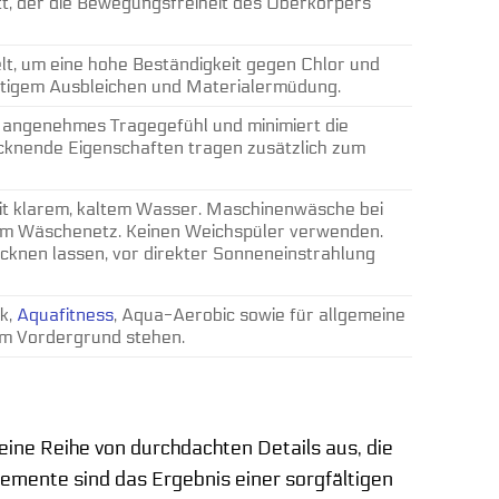
tt, der die Bewegungsfreiheit des Oberkörpers
lt, um eine hohe Beständigkeit gegen Chlor und
eitigem Ausbleichen und Materialermüdung.
in angenehmes Tragegefühl und minimiert die
knende Eigenschaften tragen zusätzlich zum
t klarem, kaltem Wasser. Maschinenwäsche bei
em Wäschenetz. Keinen Weichspüler verwenden.
ocknen lassen, vor direkter Sonneneinstrahlung
ik,
Aquafitness
, Aqua-Aerobic sowie für allgemeine
im Vordergrund stehen.
ine Reihe von durchdachten Details aus, die
lemente sind das Ergebnis einer sorgfältigen