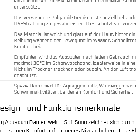
einzuschnüren. Rückseite mit einem funktionellen Schni
unterstützt.
Das verwendete Polyamid-Gemisch ist speziell behande
UV-Strahlung zu gewährleisten. Dies schützt vor vorz
Das Material ist weich und glatt auf der Haut, bietet e
Reibung während der Bewegung im Wasser. Schnelltroc
Komfort bei.
Empfohlen wird das Ausspülen nach jedem Gebrauch mi
maximal 30°C im Schonwaschgang, idealerweise in ein
Nicht im Trockner trocknen oder bügeln. An der Luft tr
geschützt.
Speziell konzipiert für Aquagymnastik, Wassergymnast
Schwimmaktivitäten, bei denen Komfort und Sicherheit 
 Design- und Funktionsmerkmale
 Aquagym Damen weit – Sofi Sono zeichnet sich durch e
 und seinen Komfort auf ein neues Niveau heben. Diese E