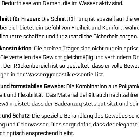
 Bedürfnisse von Damen, die im Wasser aktiv sind.
nitt für Frauen:
Die Schnittführung ist speziell auf die
bereich bietet ein Gefühl von Freiheit und Komfort, währ
lhouette schaffen und für zusätzliche Sicherheit sorgen.
konstruktion:
Die breiten Träger sind nicht nur ein opti
Sie verteilen das Gewicht gleichmäßig und verhindern Dr
. Der Rückenbereich ist so gestaltet, dass er volle Bewe
gen in der Wassergymnastik essentiell ist.
 und formstabiles Gewebe:
Die Kombination aus Polyamid
it und Flexibilität. Das Material behält auch nach zahl
gewährleistet, dass der Badeanzug stets gut sitzt und sein
 und Schutz:
Die spezielle Behandlung des Gewebes schü
g und Chlorwasser. Dies sorgt dafür, dass der elegante
h optisch ansprechend bleibt.