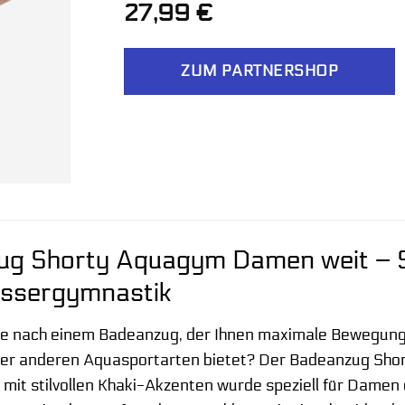
27,99
€
ZUM PARTNERSHOP
g Shorty Aquagym Damen weit – So
assergymnastik
he nach einem Badeanzug, der Ihnen maximale Bewegungsf
er anderen Aquasportarten bietet? Der Badeanzug Sho
mit stilvollen Khaki-Akzenten wurde speziell für Damen 