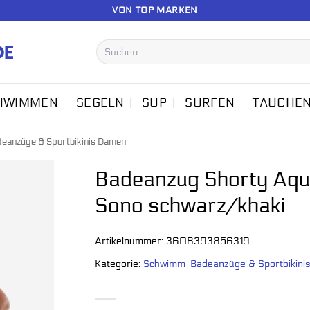
VON TOP MARKEN
Suchen
nach:
HWIMMEN
SEGELN
SUP
SURFEN
TAUCHE
anzüge & Sportbikinis Damen
Badeanzug Shorty Aqu
Sono schwarz/khaki
Artikelnummer:
3608393856319
Kategorie:
Schwimm-Badeanzüge & Sportbikini