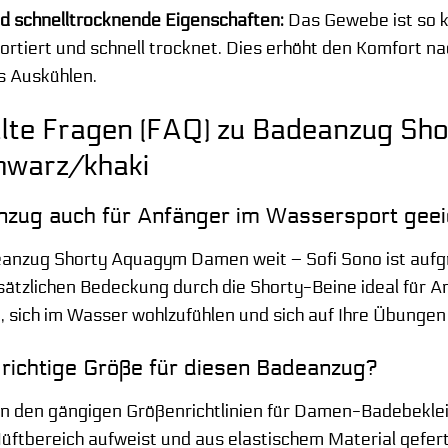
d schnelltrocknende Eigenschaften:
Das Gewebe ist so ko
rtiert und schnell trocknet. Dies erhöht den Komfort 
 Auskühlen.
llte Fragen (FAQ) zu Badeanzug S
hwarz/khaki
anzug auch für Anfänger im Wassersport gee
deanzug Shorty Aquagym Damen weit – Sofi Sono ist aufg
ätzlichen Bedeckung durch die Shorty-Beine ideal für An
i, sich im Wasser wohlzufühlen und sich auf Ihre Übungen
e richtige Größe für diesen Badeanzug?
an den gängigen Größenrichtlinien für Damen-Badebekle
ftbereich aufweist und aus elastischem Material gefertigt