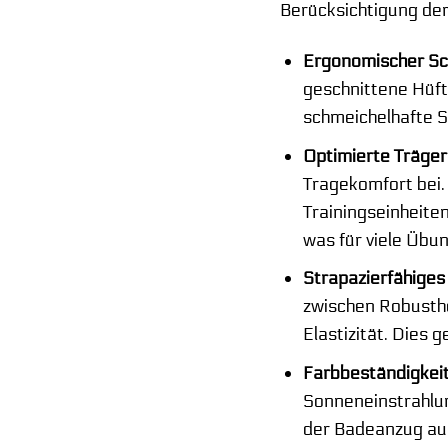
Berücksichtigung der
Ergonomischer Sch
geschnittene Hüft
schmeichelhafte Si
Optimierte Träger
Tragekomfort bei. 
Trainingseinheiten
was für viele Übun
Strapazierfähiges
zwischen Robusthe
Elastizität. Dies 
Farbbeständigkeit
Sonneneinstrahlun
der Badeanzug auc