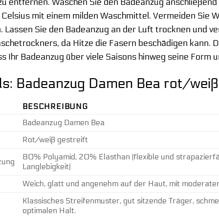
zu entfernen. Waschen Sie den Badeanzug anschließen
Celsius mit einem milden Waschmittel. Vermeiden Sie Wei
. Lassen Sie den Badeanzug an der Luft trocknen und v
äschetrockners, da Hitze die Fasern beschädigen kann.
dass Ihr Badeanzug über viele Saisons hinweg seine Form u
ls: Badeanzug Damen Bea rot/weiß 
BESCHREIBUNG
Badeanzug Damen Bea
Rot/weiß gestreift
80% Polyamid, 20% Elasthan (flexible und strapazierf
zung
Langlebigkeit)
Weich, glatt und angenehm auf der Haut, mit moderate
Klassisches Streifenmuster, gut sitzende Träger, schmei
optimalen Halt.