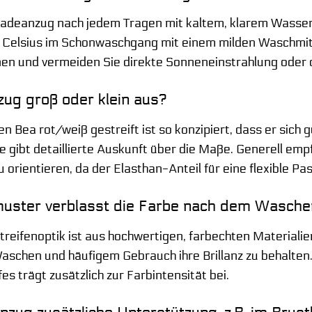
Badeanzug nach jedem Tragen mit kaltem, klarem Wasser
 Celsius im Schonwaschgang mit einem milden Waschmitt
knen und vermeiden Sie direkte Sonneneinstrahlung oder 
zug groß oder klein aus?
Bea rot/weiß gestreift ist so konzipiert, dass er sich
 gibt detaillierte Auskunft über die Maße. Generell empf
orientieren, da der Elasthan-Anteil für eine flexible Pa
nmuster verblasst die Farbe nach dem Wasch
treifenoptik ist aus hochwertigen, farbechten Materialien
chen und häufigem Gebrauch ihre Brillanz zu behalten.
s trägt zusätzlich zur Farbintensität bei.