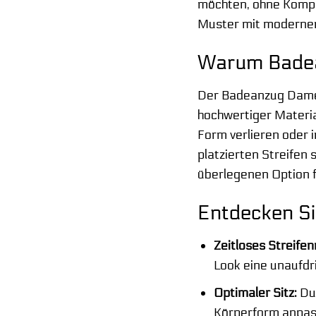
möchten, ohne Kompro
Muster mit modernen 
Warum Badean
Der Badeanzug Damen
hochwertiger Materia
Form verlieren oder 
platzierten Streifen 
überlegenen Option f
Entdecken Si
Zeitloses Streife
Look eine unaufdr
Optimaler Sitz:
Dur
Körperform anpass