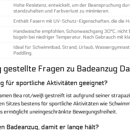
Hohe Resistenz, entwickelt, um der Beanspruchung 
standzuhalten und Farbverlust zu minimieren.
Enthält Fasern mit UV-Schutz-Eigenschaften, die die Ha
Handwäsche empfohlen, Schonwaschgang 30°C, nicht blei
bügeln bei niedriger Temperatur. Nach Gebrauch mit k
Ideal für Schwimmbad, Strand, Urlaub, Wassergymnasti
Paddling.
 gestellte Fragen zu Badeanzug Da
g für sportliche Aktivitäten geeignet?
men Bea rot/weiß gestreift ist aufgrund seiner strapazi
en Sitzes bestens für sportliche Aktivitäten wie Schwi
fes ermöglicht uneingeschränkte Bewegungsfreiheit.
en Badeanzug, damit er lange hält?