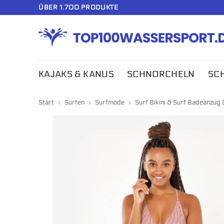
Zum
ÜBER 1.700 PRODUKTE
Inhalt
springen
KAJAKS & KANUS
SCHNORCHELN
SC
Start
»
Surfen
»
Surfmode
»
Surf Bikini & Surf Badeanzug