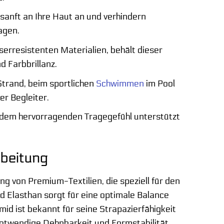
sanft an Ihre Haut an und verhindern
agen.
serresistenten Materialien, behält dieser
 Farbbrillanz.
rand, beim sportlichen
Schwimmen
im Pool
er Begleiter.
 dem hervorragenden Tragegefühl unterstützt
rbeitung
 von Premium-Textilien, die speziell für den
 Elasthan sorgt für eine optimale Balance
id ist bekannt für seine Strapazierfähigkeit
notwendige Dehnbarkeit und Formstabilität