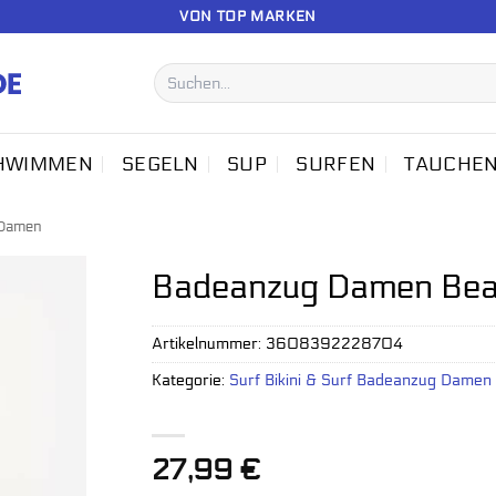
VON TOP MARKEN
Suchen
nach:
HWIMMEN
SEGELN
SUP
SURFEN
TAUCHE
 Damen
Badeanzug Damen Bea 
Artikelnummer:
3608392228704
Kategorie:
Surf Bikini & Surf Badeanzug Damen
27,99
€