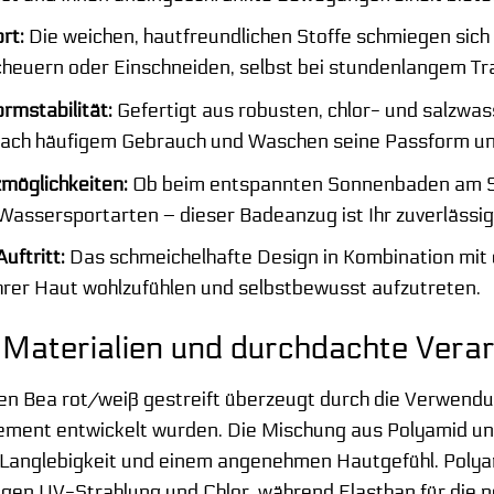
rt:
Die weichen, hautfreundlichen Stoffe schmiegen sich 
euern oder Einschneiden, selbst bei stundenlangem Tr
rmstabilität:
Gefertigt aus robusten, chlor- und salzwas
ach häufigem Gebrauch und Waschen seine Passform und
zmöglichkeiten:
Ob beim entspannten Sonnenbaden am St
Wassersportarten – dieser Badeanzug ist Ihr zuverlässig
uftritt:
Das schmeichelhafte Design in Kombination mit
 Ihrer Haut wohlzufühlen und selbstbewusst aufzutreten.
Materialien und durchdachte Vera
Bea rot/weiß gestreift überzeugt durch die Verwendung
ement entwickelt wurden. Die Mischung aus Polyamid und
t, Langlebigkeit und einem angenehmen Hautgefühl. Polyam
gen UV-Strahlung und Chlor, während Elasthan für die 