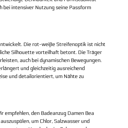
h bei intensiver Nutzung seine Passform
twickelt. Die rot-weiße Streifenoptik ist nicht
iche Silhouette vorteilhaft betont. Die Träger
ährleisten, auch bei dynamischen Bewegungen.
erlängert und gleichzeitig ausreichend
se und detailorientiert, um Nähte zu
s. Wir empfehlen, den Badeanzug Damen Bea
 auszuspülen, um Chlor, Salzwasser und