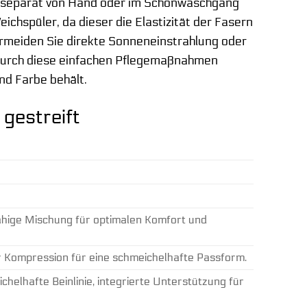
d separat von Hand oder im Schonwaschgang
chspüler, da dieser die Elastizität der Fasern
ermeiden Sie direkte Sonneneinstrahlung oder
 Durch diese einfachen Pflegemaßnahmen
nd Farbe behält.
gestreift
ähige Mischung für optimalen Komfort und
r Kompression für eine schmeichelhafte Passform.
chelhafte Beinlinie, integrierte Unterstützung für