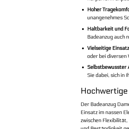
Hoher Tragekomfo
unangenehmes Sch
Haltbarkeit und Fo
Badeanzug auch n
Vielseitige Einsat
oder bei diversen 
Selbstbewusster A
Sie dabei, sich in
Hochwertige 
Der Badeanzug Damen 
Einsatz im nassen El
zwischen Flexibilitä
und Beständigkeit ge