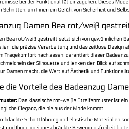
misse bei der Funktionalität einzugehen. Dieses Modell
Schnitten, um Ihnen ein Gefühl von Sicherheit und Selbs
zug Damen Bea rot/weiß gestreift 
 Bea rot/weiß gestreift setzt sich von gewöhnlichen Ba
lien, die präzise Verarbeitung und das zeitlose Design 
im Tragekomfort nachlassen, garantiert dieser Badeanzu
schmeicheln der Silhouette und lenken den Blick auf schm
ür Damen macht, die Wert auf Ästhetik und Funktionalitä
e die Vorteile des Badeanzug Dame
nmuster:
Das klassische rot-weiße Streifenmuster ist ein 
ingliche Eleganz, die nie aus der Mode kommt.
chdachte Schnittführung und elastische Materialien sorge
t und Ihnen uneingeschränkte Bewegungsfreiheit biete