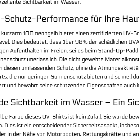
xzellente Sichtbarkeit im Wasser.
-Schutz-Performance für Ihre Hau
kurzarm 100 neongelb bietet einen zertifizierten UV-S
evel. Dies bedeutet, dass über 98% der schädlichen UV
gen Aufenthalten im Freien, sei es beim Stand-Up-Paddl
nnenschutz unerlässlich. Die dicht gewebte Materialkons
n diesen umfassenden Schutz, ohne die Atmungsaktivität
ts, die nur geringen Sonnenschutz bieten und schnell dur
ert und bewahrt seine schützenden Eigenschaften auch 
e Sichtbarkeit im Wasser – Ein Sic
elbe Farbe dieses UV-Shirts ist kein Zufall. Sie wurde b
en. Dies ist ein entscheidender Sicherheitsaspekt, insbe
der in der Nähe von Motorbooten. Rettungskräfte und an