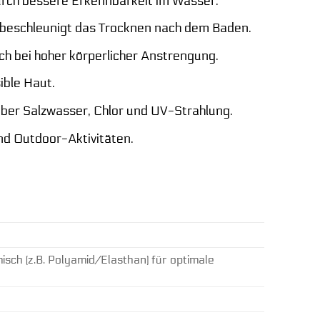
urch bessere Erkennbarkeit im Wasser.
beschleunigt das Trocknen nach dem Baden.
h bei hoher körperlicher Anstrengung.
ible Haut.
ber Salzwasser, Chlor und UV-Strahlung.
nd Outdoor-Aktivitäten.
sch (z.B. Polyamid/Elasthan) für optimale