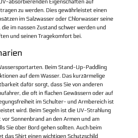
ie UV-absorbierenden Eigenschaften auf
getragen zu werden. Dies gewährleistet einen
nsätzen im Salzwasser oder Chlorwasser seine
, die im nassen Zustand schwer werden und
ften und seinen Tragekomfort bei.
narien
on Wassersportarten. Beim Stand-Up-Paddling
lektionen auf dem Wasser. Das kurzärmelige
tbarkeit dafür sorgt, dass Sie von anderen
ahrer, die oft in flachen Gewässern oder auf
egungsfreiheit im Schulter- und Armbereich ist
eistet wird. Beim Segeln ist die UV-Strahlung
tzt vor Sonnenbrand an den Armen und am
lls Sie über Bord gehen sollten. Auch beim
et das Shirt einen wichtigen Schutzschild