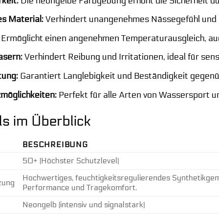
keit:
Die neongelbe Farbgebung erhöht die Sicherheit d
s Material:
Verhindert unangenehmes Nässegefühl und 
Ermöglicht einen angenehmen Temperaturausgleich, auc
asern:
Verhindert Reibung und Irritationen, ideal für sens
tung:
Garantiert Langlebigkeit und Beständigkeit gegenü
zmöglichkeiten:
Perfekt für alle Arten von Wassersport u
ls im Überblick
BESCHREIBUNG
50+ (Höchster Schutzlevel)
Hochwertiges, feuchtigkeitsregulierendes Synthetikgemi
zung
Performance und Tragekomfort.
Neongelb (intensiv und signalstark)