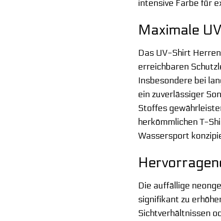
intensive Farbe für e
Maximale UV
Das UV-Shirt Herren 
erreichbaren Schutzl
Insbesondere bei lan
ein zuverlässiger So
Stoffes gewährleiste
herkömmlichen T-Shir
Wassersport konzipi
Hervorragend
Die auffällige neong
signifikant zu erhöh
Sichtverhältnissen o