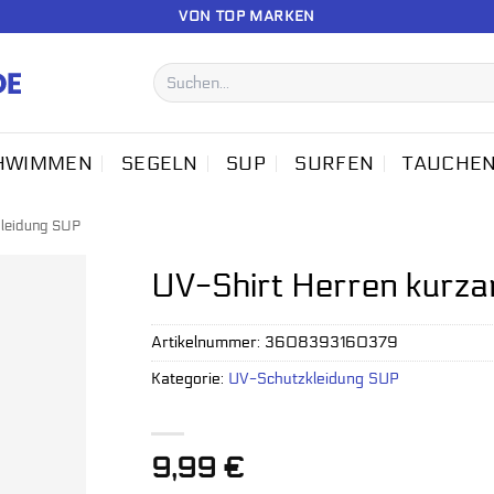
VON TOP MARKEN
Suchen
nach:
HWIMMEN
SEGELN
SUP
SURFEN
TAUCHE
leidung SUP
UV-Shirt Herren kurz
Artikelnummer:
3608393160379
Kategorie:
UV-Schutzkleidung SUP
9,99
€