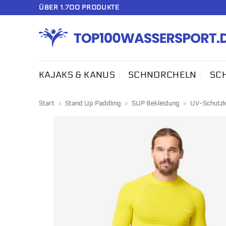
Zum
ÜBER 1.700 PRODUKTE
Inhalt
springen
KAJAKS & KANUS
SCHNORCHELN
SC
Start
»
Stand Up Paddling
»
SUP Bekleidung
»
UV-Schutzk