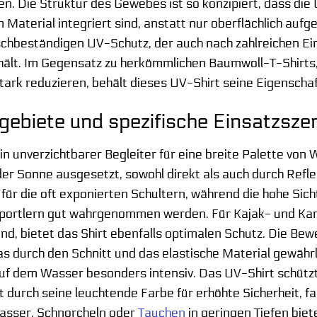
ren. Die Struktur des Gewebes ist so konzipiert, dass d
 Material integriert sind, anstatt nur oberflächlich auf
chbeständigen UV-Schutz, der auch nach zahlreichen Ei
ehält. Im Gegensatz zu herkömmlichen Baumwoll-T-Shirts
stark reduzieren, behält dieses UV-Shirt seine Eigenscha
biete und spezifische Einsatzsze
ein unverzichtbarer Begleiter für eine breite Palette v
 der Sonne ausgesetzt, sowohl direkt als auch durch Ref
für die oft exponierten Schultern, während die hohe Sich
ortlern gut wahrgenommen werden. Für Kajak- und Kanuf
nd, bietet das Shirt ebenfalls optimalen Schutz. Die Bew
as durch den Schnitt und das elastische Material gewährl
 auf dem Wasser besonders intensiv. Das UV-Shirt schü
 durch seine leuchtende Farbe für erhöhte Sicherheit, fa
asser, Schnorcheln oder
Tauchen
in geringen Tiefen biet