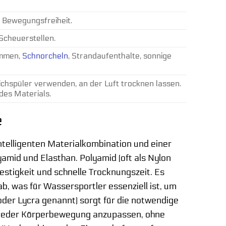
e Bewegungsfreiheit.
 Scheuerstellen.
immen,
Schnorcheln
, Strandaufenthalte, sonnige
chspüler verwenden, an der Luft trocknen lassen.
des Materials.
e
ntelligenten Materialkombination und einer
yamid und Elasthan. Polyamid (oft als Nylon
estigkeit und schnelle Trocknungszeit. Es
b, was für Wassersportler essenziell ist, um
oder Lycra genannt) sorgt für die notwendige
ch jeder Körperbewegung anzupassen, ohne