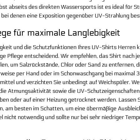
bst abseits des direkten Wassersports ist es ideal für
 bei denen eine Exposition gegenüber UV-Strahlung bes
ege für maximale Langlebigkeit
gkeit und die Schutzfunktionen Ihres UV-Shirts Herren 
chtige Pflege entscheidend. Wir empfehlen, das Shirt na
n, um Salzrückstände, Chlor oder Sand zu entfernen, d
erweise per Hand oder im Schonwaschgang bei maximal 3
mittel und verzichten Sie unbedingt auf Weichspüler. W
die Atmungsaktivität sowie die UV-Schutzeigenschaften n
ben oder auf einer Heizung getrocknet werden. Lassen Si
n, am besten im Schatten, um eine übermäßige Ausbleic
el nicht notwendig und sollte nur bei sehr niedriger Tem