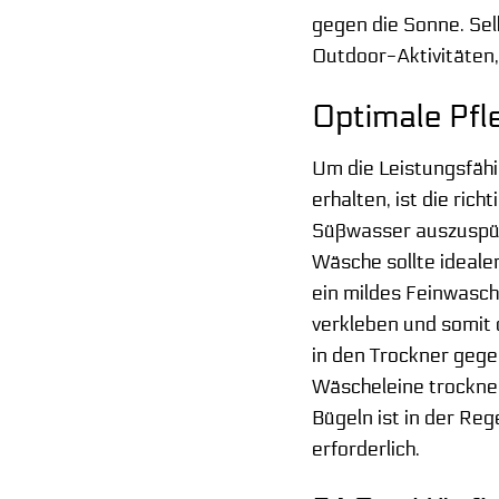
gegen die Sonne. Sel
Outdoor-Aktivitäten,
Optimale Pfl
Um die Leistungsfähi
erhalten, ist die ri
Süßwasser auszuspüle
Wäsche sollte ideal
ein mildes Feinwasch
verkleben und somit 
in den Trockner gege
Wäscheleine trockne
Bügeln ist in der Reg
erforderlich.