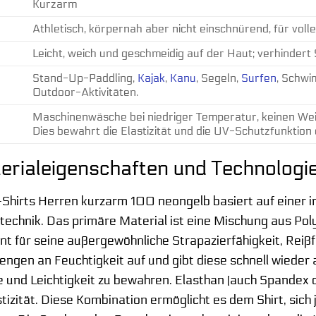
Kurzarm
Athletisch, körpernah aber nicht einschnürend, für voll
Leicht, weich und geschmeidig auf der Haut; verhindert
Stand-Up-Paddling,
Kajak
,
Kanu
, Segeln,
Surfen
, Schw
Outdoor-Aktivitäten.
Maschinenwäsche bei niedriger Temperatur, keinen Wei
Dies bewahrt die Elastizität und die UV-Schutzfunktion 
erialeigenschaften und Technologi
Shirts Herren kurzarm 100 neongelb basiert auf einer i
btechnik. Das primäre Material ist eine Mischung aus Pol
nt für seine außergewöhnliche Strapazierfähigkeit, Reißf
ngen an Feuchtigkeit auf und gibt diese schnell wieder a
he und Leichtigkeit zu bewahren. Elasthan (auch Spandex 
tizität. Diese Kombination ermöglicht es dem Shirt, si