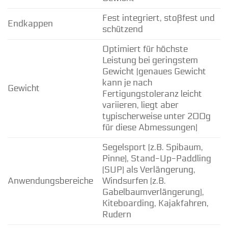
Fest integriert, stoßfest und
Endkappen
schützend
Optimiert für höchste
Leistung bei geringstem
Gewicht (genaues Gewicht
kann je nach
Gewicht
Fertigungstoleranz leicht
variieren, liegt aber
typischerweise unter 200g
für diese Abmessungen)
Segelsport (z.B. Spibaum,
Pinne), Stand-Up-Paddling
(SUP) als Verlängerung,
Anwendungsbereiche
Windsurfen (z.B.
Gabelbaumverlängerung),
Kiteboarding, Kajakfahren,
Rudern