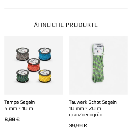
ÄHNLICHE PRODUKTE
Tampe Segeln
Tauwerk Schot Segeln
4 mm × 10 m
10 mm × 20 m
grau/neongrün
8,99
€
39,99
€