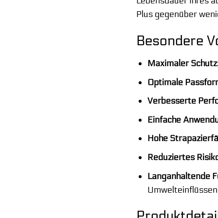
Lebensdauer Ihres au
Plus gegenüber wenig
Besondere V
Maximaler Schutz
Optimale Passfor
Verbesserte Perf
Einfache Anwend
Hohe Strapazierfä
Reduziertes Risik
Langanhaltende F
Umwelteinflüssen
Produktdeta