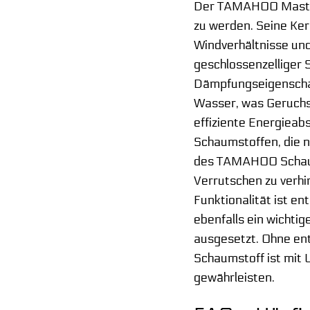
Der TAMAHOO Mastfuß
zu werden. Seine Ker
Windverhältnisse und
geschlossenzelliger 
Dämpfungseigenschaft
Wasser, was Geruchs-
effiziente Energieab
Schaumstoffen, die n
des TAMAHOO Schaumst
Verrutschen zu verhi
Funktionalität ist e
ebenfalls ein wichti
ausgesetzt. Ohne en
Schaumstoff ist mit 
gewährleisten.