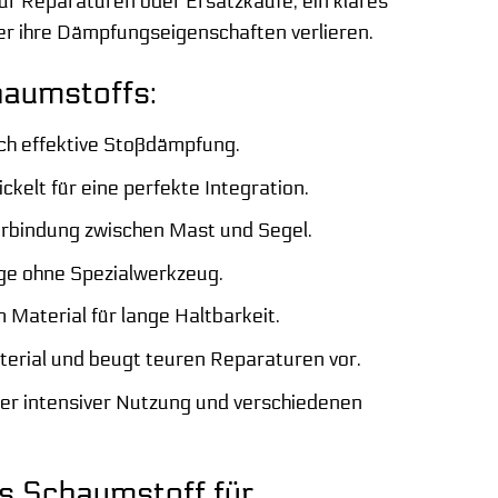
ür Reparaturen oder Ersatzkäufe, ein klares
er ihre Dämpfungseigenschaften verlieren.
aumstoffs:
ch effektive Stoßdämpfung.
kelt für eine perfekte Integration.
erbindung zwischen Mast und Segel.
e ohne Spezialwerkzeug.
Material für lange Haltbarkeit.
erial und beugt teuren Reparaturen vor.
er intensiver Nutzung und verschiedenen
s Schaumstoff für