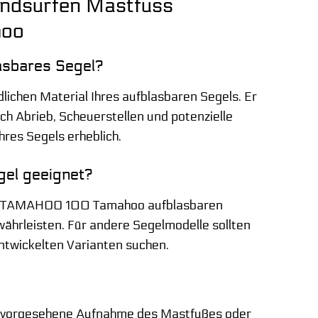
indsurfen Mastfuss
hoo
asbares Segel?
ichen Material Ihres aufblasbaren Segels. Er
rch Abrieb, Scheuerstellen und potenzielle
res Segels erheblich.
gel geeignet?
 des TAMAHOO 100 Tamahoo aufblasbaren
hrleisten. Für andere Segelmodelle sollten
entwickelten Varianten suchen.
die vorgesehene Aufnahme des Mastfußes oder