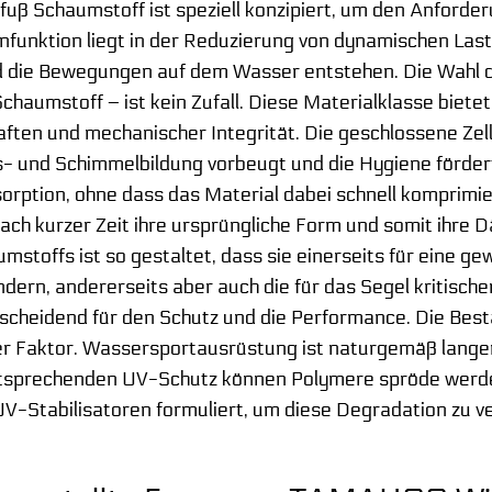
 Schaumstoff ist speziell konzipiert, um den Anford
nfunktion liegt in der Reduzierung von dynamischen Last
 die Bewegungen auf dem Wasser entstehen. Die Wahl de
Schaumstoff – ist kein Zufall. Diese Materialklasse biet
en und mechanischer Integrität. Die geschlossene Zell
 und Schimmelbildung vorbeugt und die Hygiene fördert. 
sorption, ohne dass das Material dabei schnell komprimie
ach kurzer Zeit ihre ursprüngliche Form und somit ihre 
offs ist so gestaltet, dass sie einerseits für eine ge
ndern, andererseits aber auch die für das Segel kritisch
ntscheidend für den Schutz und die Performance. Die Bes
ger Faktor. Wassersportausrüstung ist naturgemäß lang
tsprechenden UV-Schutz können Polymere spröde werden u
UV-Stabilisatoren formuliert, um diese Degradation zu ve