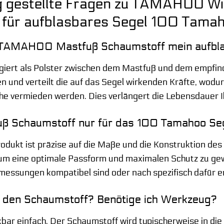
g gestellte Fragen zu TAMAHOO W
 für aufblasbares Segel 100 Tama
r TAMAHOO Mastfuß Schaumstoff mein aufbl
iert als Polster zwischen dem Mastfuß und dem empfindl
en und verteilt die auf das Segel wirkenden Kräfte, wodu
he vermieden werden. Dies verlängert die Lebensdauer Ih
fuß Schaumstoff nur für das 100 Tamahoo Se
Produkt ist präzise auf die Maße und die Konstruktion
um eine optimale Passform und maximalen Schutz zu gewä
bmessungen kompatibel sind oder nach spezifisch dafür 
h den Schaumstoff? Benötige ich Werkzeug?
kbar einfach. Der Schaumstoff wird typischerweise in 