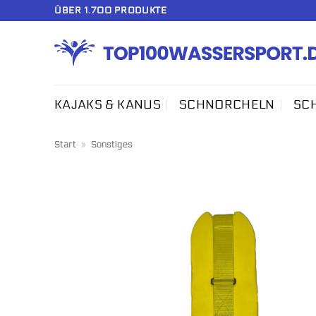
Zum
ÜBER 1.700 PRODUKTE
Inhalt
springen
KAJAKS & KANUS
SCHNORCHELN
SC
Start
»
Sonstiges