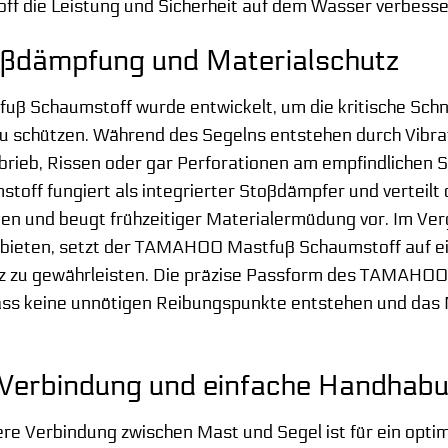
ff die Leistung und Sicherheit auf dem Wasser verbesse
oßdämpfung und Materialschutz
 Schaumstoff wurde entwickelt, um die kritische Schn
zu schützen. Während des Segelns entstehen durch Vibr
brieb, Rissen oder gar Perforationen am empfindlichen 
toff fungiert als integrierter Stoßdämpfer und verteilt 
en und beugt frühzeitiger Materialermüdung vor. Im Verg
bieten, setzt der TAMAHOO Mastfuß Schaumstoff auf ein
 zu gewährleisten. Die präzise Passform des TAMAHOO
 dass keine unnötigen Reibungspunkte entstehen und das 
 Verbindung und einfache Handhab
ere Verbindung zwischen Mast und Segel ist für ein optim