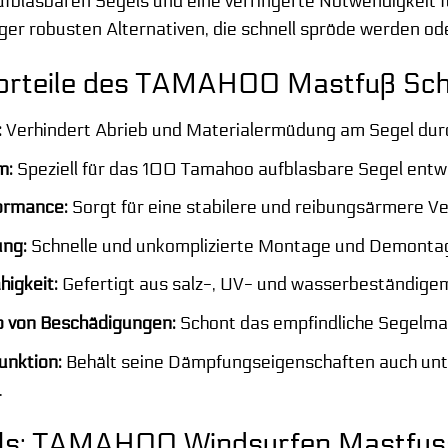
fblasbaren Segels und eine verringerte Notwendigkeit f
er robusten Alternativen, die schnell spröde werden od
orteile des TAMAHOO Mastfuß Sch
:
Verhindert Abrieb und Materialermüdung am Segel dur
m:
Speziell für das 100 Tamahoo aufblasbare Segel entwic
ormance:
Sorgt für eine stabilere und reibungsärmere V
ung:
Schnelle und unkomplizierte Montage und Demontag
higkeit:
Gefertigt aus salz-, UV- und wasserbeständigem 
o von Beschädigungen:
Schont das empfindliche Segelmat
unktion:
Behält seine Dämpfungseigenschaften auch unt
.
ils: TAMAHOO Windsurfen Mastfus