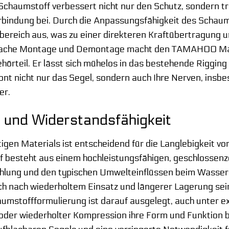
aumstoff verbessert nicht nur den Schutz, sondern trä
indung bei. Durch die Anpassungsfähigkeit des Schaums
ereich aus, was zu einer direkteren Kraftübertragung u
infache Montage und Demontage macht den TAMAHOO Mas
örteil. Er lässt sich mühelos in das bestehende Rigging 
nt nicht nur das Segel, sondern auch Ihre Nerven, insb
er.
t und Widerstandsfähigkeit
htigen Materials ist entscheidend für die Langlebigkei
 besteht aus einem hochleistungsfähigen, geschlossenze
lung und den typischen Umwelteinflüssen beim Wasserspor
h nach wiederholtem Einsatz und längerer Lagerung sei
umstoffformulierung ist darauf ausgelegt, auch unter 
der wiederholter Kompression ihre Form und Funktion b