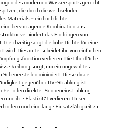
erungen des modernen Wassersports gerecht
spitzen, die durch die wechselnden
s Materials – ein hochdichter,
et eine hervorragende Kombination aus
struktur verhindert das Eindringen von
Gleichzeitig sorgt die hohe Dichte für eine
rt wird. Dies unterscheidet ihn von einfachen
Dämpfungsfunktion verlieren. Die Oberfläche
wisse Reibung sorgt, um ein ungewolltes
en Scheuerstellen minimiert. Diese duale
tändigkeit gegenüber UV-Strahlung ist
en Perioden direkter Sonneneinstrahlung
nd ihre Elastizität verlieren. Unser
rhindern und eine lange Einsatzfähigkeit zu