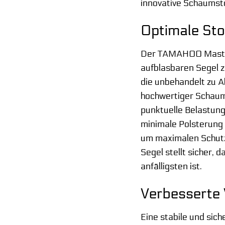
innovative Schaumsto
Optimale St
Der TAMAHOO Mastfuß
aufblasbaren Segel 
die unbehandelt zu A
hochwertiger Schaums
punktuelle Belastung
minimale Polsterung 
um maximalen Schutz
Segel stellt sicher,
anfälligsten ist.
Verbesserte
Eine stabile und sich