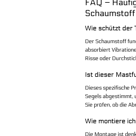
FAQ – Häufi
Schaumstoff
Wie schützt de
Der Schaumstoff fung
absorbiert Vibration
Risse oder Durchstic
Ist dieser Mast
Dieses spezifische 
Segels abgestimmt, 
Sie prüfen, ob die A
Wie montiere ic
Die Montage ist den