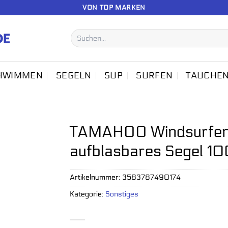
VON TOP MARKEN
Suchen
nach:
HWIMMEN
SEGELN
SUP
SURFEN
TAUCHE
TAMAHOO Windsurfen 
aufblasbares Segel 1
Artikelnummer:
3583787490174
Kategorie:
Sonstiges