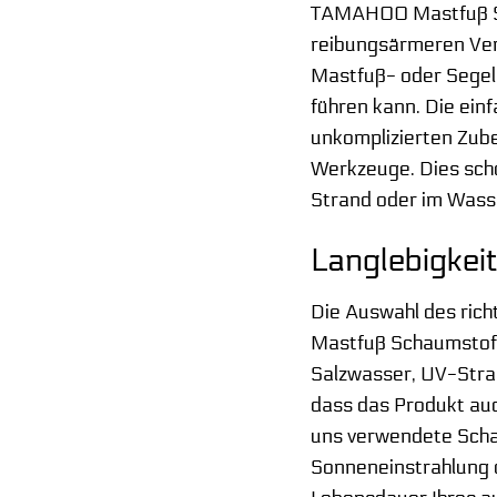
TAMAHOO Mastfuß Sch
reibungsärmeren Verb
Mastfuß- oder Segelb
führen kann. Die e
unkomplizierten Zubeh
Werkzeuge. Dies scho
Strand oder im Wass
Langlebigkei
Die Auswahl des ric
Mastfuß Schaumstoff
Salzwasser, UV-Strah
dass das Produkt auc
uns verwendete Scha
Sonneneinstrahlung o