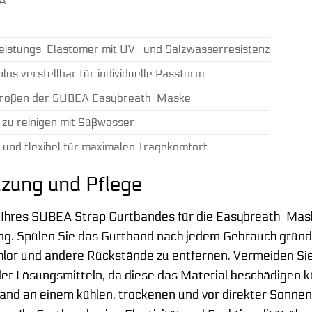
A
eistungs-Elastomer mit UV- und Salzwasserresistenz
los verstellbar für individuelle Passform
Größen der SUBEA Easybreath-Maske
t zu reinigen mit Süßwasser
 und flexibel für maximalen Tragekomfort
zung und Pflege
Ihres SUBEA Strap Gurtbandes für die Easybreath-Maske
ng. Spülen Sie das Gurtband nach jedem Gebrauch gründ
lor und andere Rückstände zu entfernen. Vermeiden Sie
er Lösungsmitteln, da diese das Material beschädigen k
nd an einem kühlen, trockenen und vor direkter Sonnene