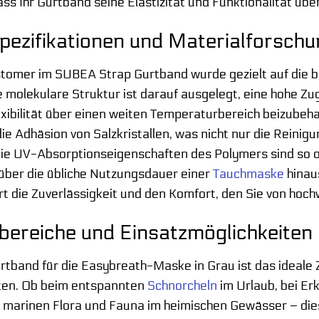
ass Ihr Gurtband seine Elastizität und Funktionalität übe
pezifikationen und Materialforsch
tomer im SUBEA Strap Gurtband wurde gezielt auf die
 molekulare Struktur ist darauf ausgelegt, eine hohe Zug
xibilität über einen weiten Temperaturbereich beizubeha
ie Adhäsion von Salzkristallen, was nicht nur die Reinig
Die UV-Absorptionseigenschaften des Polymers sind so o
über die übliche Nutzungsdauer einer
Tauchmaske
hinau
rt die Zuverlässigkeit und den Komfort, den Sie von hoc
ereiche und Einsatzmöglichkeiten
band für die Easybreath-Maske in Grau ist das ideale Z
ten. Ob beim entspannten
Schnorcheln
im Urlaub, bei Er
marinen Flora und Fauna im heimischen Gewässer – dies