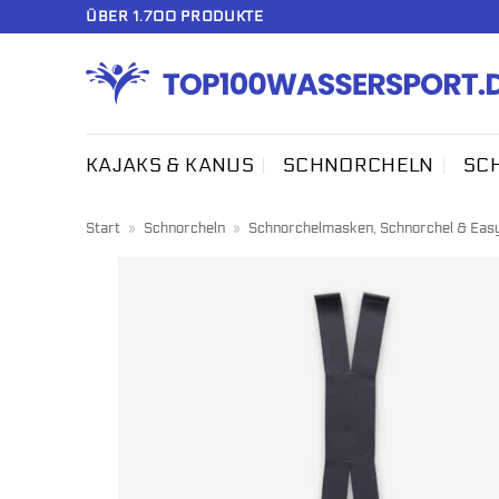
Zum
ÜBER 1.700 PRODUKTE
Inhalt
springen
KAJAKS & KANUS
SCHNORCHELN
SC
Start
»
Schnorcheln
»
Schnorchelmasken, Schnorchel & Eas