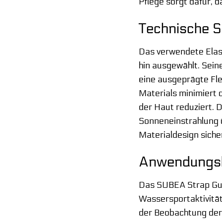
Pflege sorgt dafür, d
Technische S
Das verwendete Elas
hin ausgewählt. Seine
eine ausgeprägte Fle
Materials minimiert d
der Haut reduziert. 
Sonneneinstrahlung 
Materialdesign siche
Anwendungsb
Das SUBEA Strap Gurt
Wassersportaktivitä
der Beobachtung der 