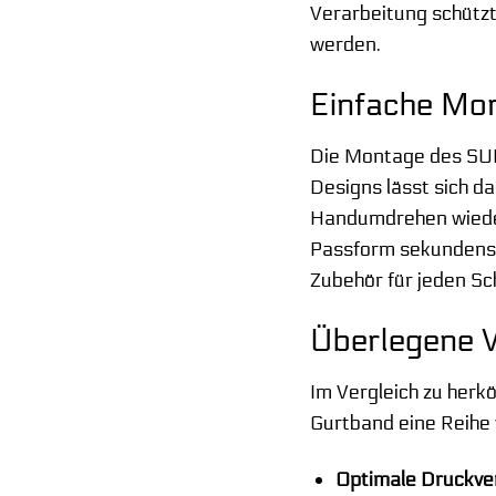
Verarbeitung schützt
werden.
Einfache Mo
Die Montage des SUB
Designs lässt sich d
Handumdrehen wieder 
Passform sekundensc
Zubehör für jeden Sc
Überlegene V
Im Vergleich zu herkö
Gurtband eine Reihe 
Optimale Druckver