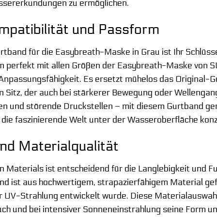
ssererkundungen zu ermöglichen.
patibilität und Passform
band für die Easybreath-Maske in Grau ist Ihr Schlüsse
 um perfekt mit allen Größen der Easybreath-Maske von 
npassungsfähigkeit. Es ersetzt mühelos das Original-Gu
Sitz, der auch bei stärkerer Bewegung oder Wellengang
n und störende Druckstellen – mit diesem Gurtband ge
uf die faszinierende Welt unter der Wasseroberfläche kon
und Materialqualität
en Materials ist entscheidend für die Langlebigkeit und 
 ist aus hochwertigem, strapazierfähigem Material gefert
r UV-Strahlung entwickelt wurde. Diese Materialauswahl
h und bei intensiver Sonneneinstrahlung seine Form und 