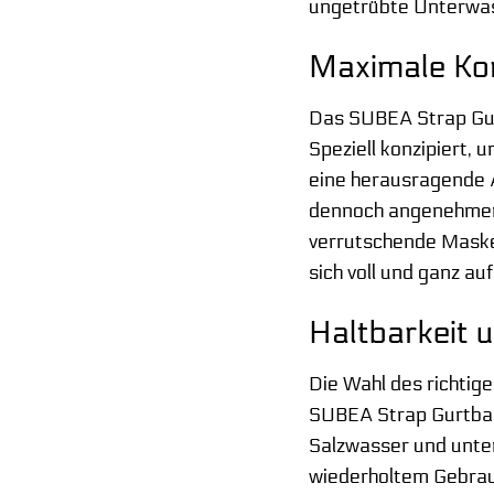
ungetrübte Unterwa
Maximale Kom
Das SUBEA Strap Gurt
Speziell konzipiert,
eine herausragende A
dennoch angenehmen 
verrutschende Maske
sich voll und ganz a
Haltbarkeit 
Die Wahl des richtig
SUBEA Strap Gurtband
Salzwasser und unte
wiederholtem Gebrauc