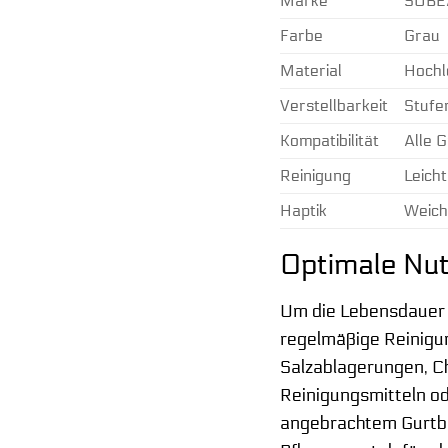
Marke
SUBE
Farbe
Grau
Material
Hochl
Verstellbarkeit
Stufen
Kompatibilität
Alle 
Reinigung
Leich
Haptik
Weich
Optimale Nut
Um die Lebensdauer 
regelmäßige Reinigu
Salzablagerungen, Ch
Reinigungsmitteln od
angebrachtem Gurtba