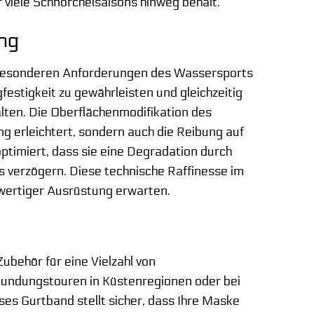
r viele Schnorchelsaisons hinweg behält.
ung
 besonderen Anforderungen des Wassersports
festigkeit zu gewährleisten und gleichzeitig
lten. Die Oberflächenmodifikation des
ung erleichtert, sondern auch die Reibung auf
ptimiert, dass sie eine Degradation durch
s verzögern. Diese technische Raffinesse im
hwertiger Ausrüstung erwarten.
ubehör für eine Vielzahl von
kundungstouren in Küstenregionen oder bei
es Gurtband stellt sicher, dass Ihre Maske