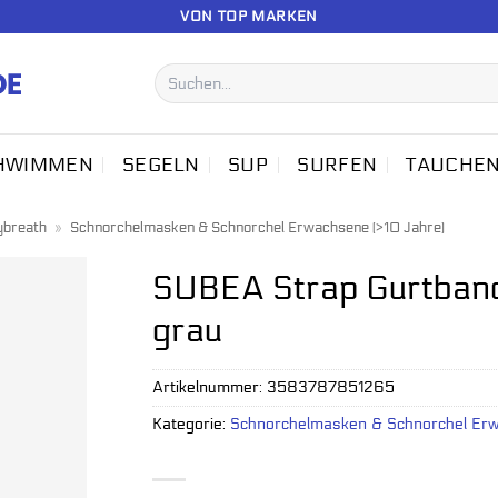
VON TOP MARKEN
Suchen
nach:
HWIMMEN
SEGELN
SUP
SURFEN
TAUCHE
ybreath
»
Schnorchelmasken & Schnorchel Erwachsene (>10 Jahre)
SUBEA Strap Gurtban
grau
Artikelnummer:
3583787851265
Kategorie:
Schnorchelmasken & Schnorchel Erw