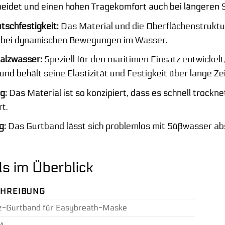
idet und einen hohen Tragekomfort auch bei längeren S
schfestigkeit:
Das Material und die Oberflächenstruktu
t bei dynamischen Bewegungen im Wasser.
Salzwasser:
Speziell für den maritimen Einsatz entwickelt
nd behält seine Elastizität und Festigkeit über lange Zei
g:
Das Material ist so konzipiert, dass es schnell trockn
t.
g:
Das Gurtband lässt sich problemlos mit Süßwasser ab
ls im Überblick
CHREIBUNG
z-Gurtband für Easybreath-Maske