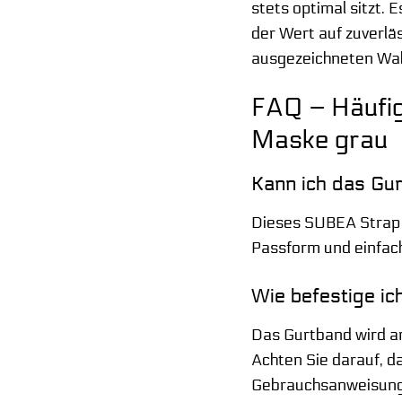
stets optimal sitzt. 
der Wert auf zuverlä
ausgezeichneten Wah
FAQ – Häufig
Maske grau
Kann ich das Gu
Dieses SUBEA Strap G
Passform und einfach
Wie befestige i
Das Gurtband wird a
Achten Sie darauf, da
Gebrauchsanweisung