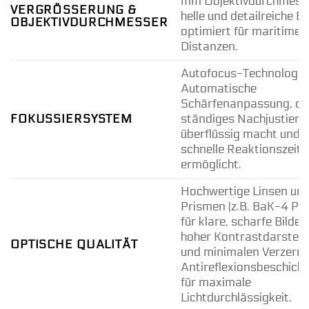
mm Objektivdurchmesse
VERGRÖSSERUNG & O
helle und detailreiche Bi
BJEKTIVDURCHMESSER
optimiert für maritime
Distanzen.
Autofocus-Technologie
Automatische
Schärfenanpassung, di
FOKUSSIERSYSTEM
ständiges Nachjustiere
überflüssig macht und e
schnelle Reaktionszeit
ermöglicht.
Hochwertige Linsen un
Prismen (z.B. BaK-4 Pr
für klare, scharfe Bilder
hoher Kontrastdarstell
OPTISCHE QUALITÄT
und minimalen Verzerru
Antireflexionsbeschich
für maximale
Lichtdurchlässigkeit.