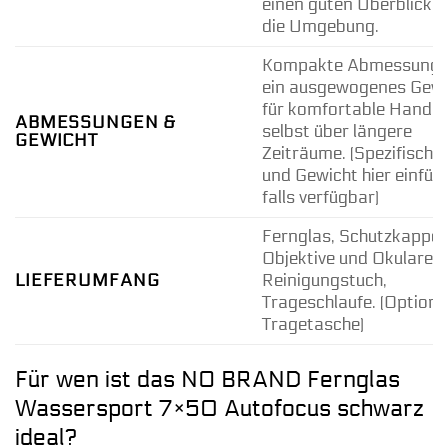
einen guten Überblick ü
die Umgebung.
Kompakte Abmessunge
ein ausgewogenes Gewi
für komfortable Handh
ABMESSUNGEN &
selbst über längere
GEWICHT
Zeiträume. (Spezifisch
und Gewicht hier einfüg
falls verfügbar)
Fernglas, Schutzkappen
Objektive und Okulare,
LIEFERUMFANG
Reinigungstuch,
Trageschlaufe. (Optional
Tragetasche)
Für wen ist das NO BRAND Fernglas
Wassersport 7×50 Autofocus schwarz
ideal?