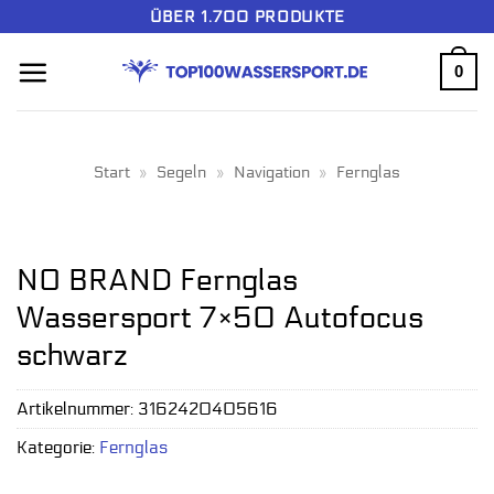
Zum
ÜBER 1.700 PRODUKTE
Inhalt
0
springen
Start
»
Segeln
»
Navigation
»
Fernglas
NO BRAND Fernglas
Wassersport 7×50 Autofocus
schwarz
Artikelnummer:
3162420405616
Kategorie:
Fernglas