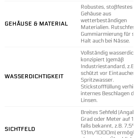
Robustes, stoßfestes
Gehäuse aus
wetterbeständigen
GEHÄUSE & MATERIAL
Materialien. Rutschfest
Gummiarmierung für si
Halt auch bei Nässe.
Vollständig wasserdich
konzipiert (gemäß
Industriestandard, z.B. 
schützt vor Eintauchen
WASSERDICHTIGKEIT
Spritzwasser.
Stickstofffüllung verhin
internes Beschlagen de
Linsen.
Breites Sehfeld (Angabe
Grad oder Meter auf 1
falls bekannt, z.B. 7,5° 
SICHTFELD
131m/1000m) ermöglic