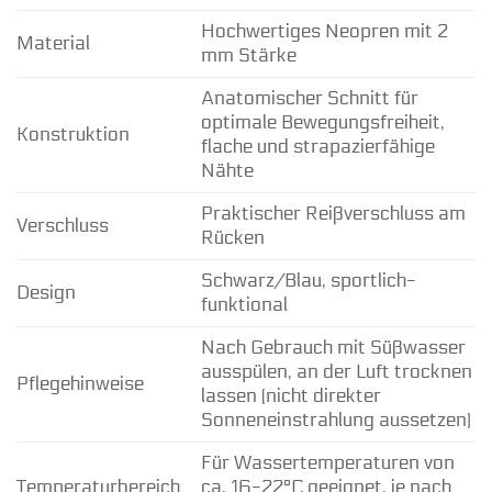
Hochwertiges Neopren mit 2
Material
mm Stärke
Anatomischer Schnitt für
optimale Bewegungsfreiheit,
Konstruktion
flache und strapazierfähige
Nähte
Praktischer Reißverschluss am
Verschluss
Rücken
Schwarz/Blau, sportlich-
Design
funktional
Nach Gebrauch mit Süßwasser
ausspülen, an der Luft trocknen
Pflegehinweise
lassen (nicht direkter
Sonneneinstrahlung aussetzen)
Für Wassertemperaturen von
Temperaturbereich
ca. 16-22°C geeignet, je nach