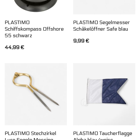
PLASTIMO
PLASTIMO Segelmesser
Schiffskompass Offshore
Schäkelöffner Safe blau
55 schwarz
9,99
€
44,99
€
PLASTIMO Stechzirkel
PLASTIMO Taucherflagge
Lyre Segeln Messing
Alpha blau/weiss