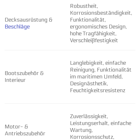
Robustheit,
Korrosionsbeständigkeit,
Decksausrüstung &
Funktionalität,
Beschläge
ergonomisches Design,
s
hohe Tragfähigkeit,
Verschleißfestigkeit
Langlebigkeit, einfache
Reinigung, Funktionalität
Bootszubehör &
im maritimen Umfeld,
Interieur
Designästhetik,
T
Feuchtigkeitsresistenz
Zuverlässigkeit,
Leistungserhalt, einfache
Motor- &
Wartung,
Antriebszubehör
Korrosionsschutz,