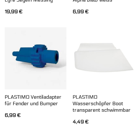
19,99
€
6,99
€
PLASTIMO Ventiladapter
PLASTIMO
für Fender und Bumper
Wasserschöpfer Boot
transparent schwimmbar
6,99
€
4,49
€